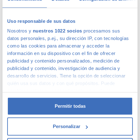
Uso responsable de sus datos
Calidad Canalcar
Nosotros y
nuestros 1022 socios
procesamos sus
datos personales, p.ej., su dirección IP, con tecnologías
como las cookies para almacenar y acceder la
Compra con total tranquilidad, sólo 1 de cada 4 coches
información en su dispositivo con el fin de ofrecer
acaba siendo un coche Canalcar.
Saber más
.
publicidad y contenido personalizados, medición de
publicidad y contenido, investigación de audiencia y
desarrollo de servicios. Tiene la opción de seleccionar
quién usa sus datos y con qué propósitos. Puede
cambiar o retirar su consentimiento en cualquier
momento desde la Declaración de cookies o clicando en
el Menú de consentimiento.
Permitir todas
Si lo permite, también quisiéramos:
Personalizar
Recopilar información sobre su ubicación
geográfica que puede tener una precisión de varios