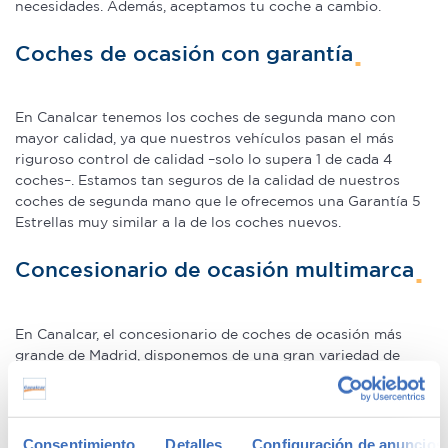
necesidades. Además, aceptamos tu coche a cambio.
Coches de ocasión con garantía
En Canalcar tenemos los coches de segunda mano con
mayor calidad, ya que nuestros vehículos pasan el más
riguroso control de calidad –solo lo supera 1 de cada 4
coches–. Estamos tan seguros de la calidad de nuestros
coches de segunda mano que le ofrecemos una Garantía 5
Estrellas muy similar a la de los coches nuevos.
Concesionario de ocasión multimarca
En Canalcar, el concesionario de coches de ocasión más
grande de Madrid, disponemos de una gran variedad de
marcas y modelos. Encuentra el vehículo de segunda mano
que mejor se adapte a tus necesidades, con la mejor
relación calidad-precio. O si lo prefieres, ven a vernos y te
aconsejamos.
Consentimiento
Detalles
Configuración de anuncios