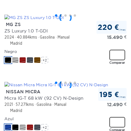
MG ZS
220 €
/mes
ZS Luxury 1.0 T-GDI
15.490
€
2024
40.884kms
Gasolina
Manual
Madrid
Negro
+2
Comparar
NISSAN MICRA
195 €
/mes
Micra IG-T 68 kW (92 CV) N-Design
12.490
€
2021
57.271kms
Gasolina
Manual
Madrid
Azul
+2
Comparar