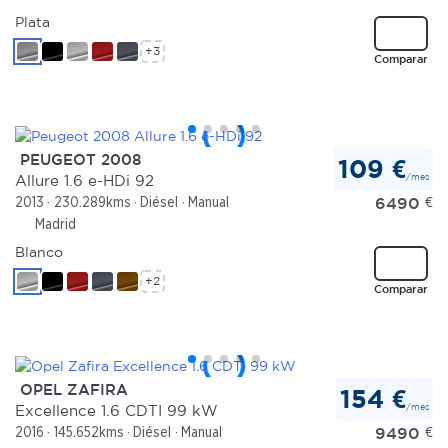
Plata
+3
Comparar
PEUGEOT 2008
109 €
/mes
Allure 1.6 e-HDi 92
6490
€
2013
230.289kms
Diésel
Manual
Madrid
Blanco
+2
Comparar
OPEL ZAFIRA
154 €
/mes
Excellence 1.6 CDTI 99 kW
9490
€
2016
145.652kms
Diésel
Manual