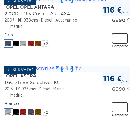
OPEL OPEL ANTARA
116 €
/mes
2.0CDTI 16v Cosmo Aut. 4X4
6990
€
2007
141.038kms
Diésel
Automático
Madrid
Gris
+2
Comparar
OPEL ASTRA
116 €
/mes
1.6CDTi SS Selective 110
6990
€
2015
171.926kms
Diésel
Manual
Madrid
Blanco
+2
Comparar