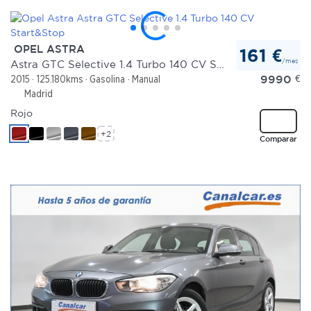
OPEL ASTRA
161 €
/mes
Astra GTC Selective 1.4 Turbo 140 CV Start&Stop
9990
€
2015
125.180kms
Gasolina
Manual
Madrid
Rojo
+2
Comparar