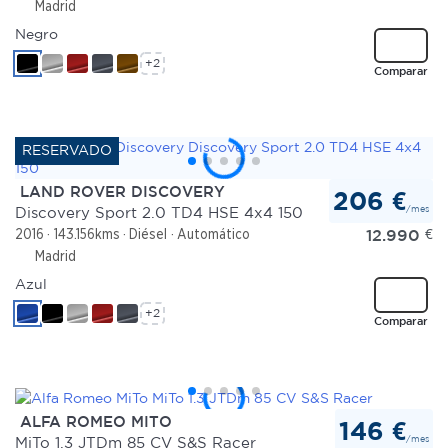
Madrid
Negro
+2
Comparar
LAND ROVER DISCOVERY
206 €
/mes
Discovery Sport 2.0 TD4 HSE 4x4 150
12.990
€
2016
143.156kms
Diésel
Automático
Madrid
Azul
+2
Comparar
ALFA ROMEO MITO
146 €
/mes
MiTo 1.3 JTDm 85 CV S&S Racer