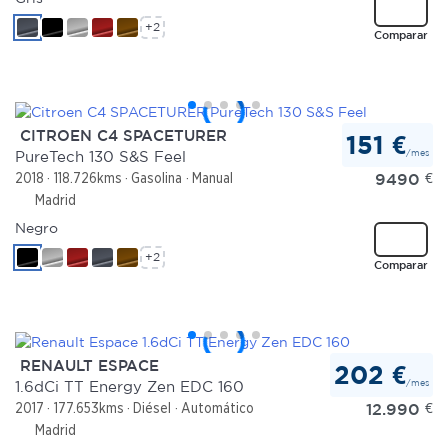
+2
Comparar
CITROEN C4 SPACETURER
151 €
/mes
PureTech 130 S&S Feel
9490
€
2018
118.726kms
Gasolina
Manual
Madrid
Negro
+2
Comparar
RENAULT ESPACE
202 €
/mes
1.6dCi TT Energy Zen EDC 160
12.990
€
2017
177.653kms
Diésel
Automático
Madrid