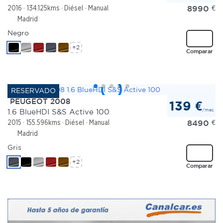
8990
€
2016
134.125kms
Diésel
Manual
Madrid
Negro
+2
Comparar
PEUGEOT 2008
139 €
/mes
1.6 BlueHDI S&S Active 100
8490
€
2015
155.596kms
Diésel
Manual
Madrid
Gris
+2
Comparar