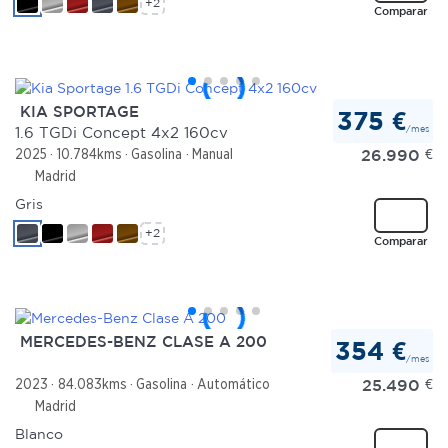
+2
Comparar
KIA SPORTAGE
375 €
/mes
1.6 TGDi Concept 4x2 160cv
26.990
€
2025
10.784kms
Gasolina
Manual
Madrid
Gris
+2
Comparar
MERCEDES-BENZ CLASE A 200
354 €
/mes
25.490
€
2023
84.083kms
Gasolina
Automático
Madrid
Blanco