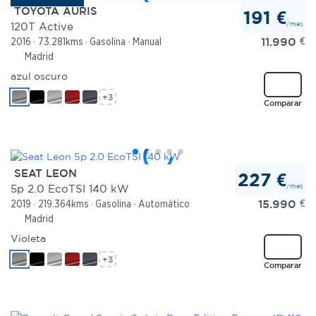
TOYOTA AURIS
191 €
/mes
120T Active
11.990
€
2016
73.281kms
Gasolina
Manual
Madrid
azul oscuro
+3
Comparar
SEAT LEON
227 €
/mes
5p 2.0 EcoTSI 140 kW
15.990
€
2019
219.364kms
Gasolina
Automático
Madrid
Violeta
+3
Comparar