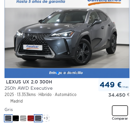
LEXUS UX 2.0 300H
449 €
/mes
250h AWD Executive
34.450
€
2025
13.353kms
Híbrido
Automático
Madrid
Gris
+3
Comparar