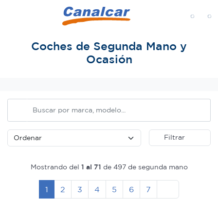
MENÚ
Coches de Segunda Mano y
Ocasión
Inicio
Filtrar
Mostrando del
1 al 71
de 497 de segunda mano
Siguiente
1
2
3
4
5
6
7