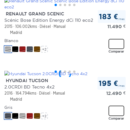
RENAULT GRAND SCENIC
183 €
/mes
Scénic Bose Edition Energy dCi 110 eco2
11.490
€
2015
106.002kms
Diésel
Manual
Madrid
Blanco
+2
Comparar
HYUNDAI TUCSON
195 €
/mes
2.0CRDI BD Tecno 4x2
12.490
€
2016
164.794kms
Diésel
Manual
Madrid
Gris
+2
Comparar