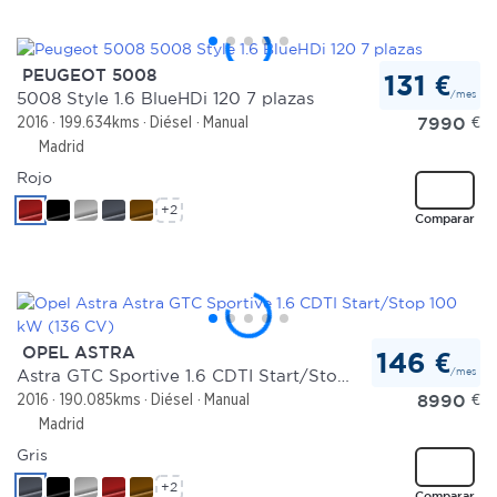
PEUGEOT 5008
131 €
/mes
5008 Style 1.6 BlueHDi 120 7 plazas
7990
€
2016
199.634kms
Diésel
Manual
Madrid
Rojo
+2
Comparar
OPEL ASTRA
146 €
/mes
Astra GTC Sportive 1.6 CDTI Start/Stop 100 kW (136 CV)
8990
€
2016
190.085kms
Diésel
Manual
Madrid
Gris
+2
Comparar