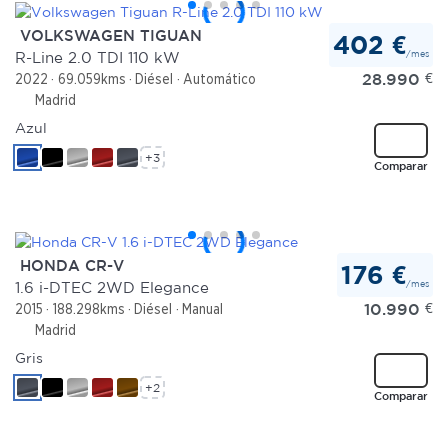
VOLKSWAGEN TIGUAN
402 €
/mes
R-Line 2.0 TDI 110 kW
28.990
€
2022
69.059kms
Diésel
Automático
Madrid
Azul
+3
Comparar
HONDA CR-V
176 €
/mes
1.6 i-DTEC 2WD Elegance
10.990
€
2015
188.298kms
Diésel
Manual
Madrid
Gris
+2
Comparar