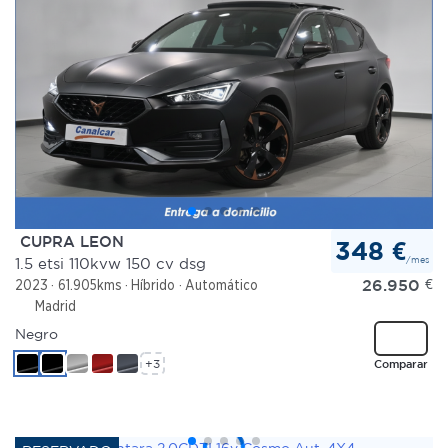
CUPRA LEON
348 €
/mes
1.5 etsi 110kvw 150 cv dsg
26.950
€
2023
61.905kms
Híbrido
Automático
Madrid
Negro
+3
Comparar