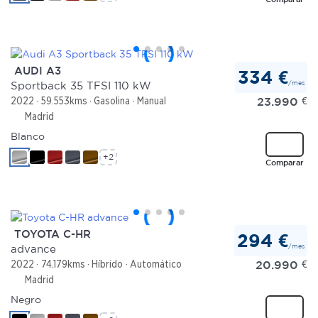
AUDI A3
334 €
/mes
Sportback 35 TFSI 110 kW
23.990
€
2022
59.553kms
Gasolina
Manual
Madrid
Blanco
+2
Comparar
TOYOTA C-HR
294 €
/mes
advance
20.990
€
2022
74.179kms
Híbrido
Automático
Madrid
Negro