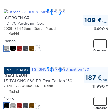
CITROEN C3
109 €
/mes
HDi 70 Airdream Cool
6490
€
2009
86.649kms
Diésel
Manual
Madrid
Blanco
+2
Comparar
SEAT LEON
187 €
/mes
1.5 TGI GNC S&S FR Fast Edition 130
11.990
€
2020
129.649kms
GNC
Manual
Madrid
Negro
+2
Comparar