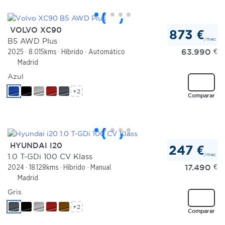
VOLVO XC90
873 €
/mes
B5 AWD Plus
63.990
€
2025
8.015kms
Híbrido
Automático
Madrid
Azul
+2
Comparar
HYUNDAI I20
247 €
/mes
1.0 T-GDi 100 CV Klass
17.490
€
2024
18.128kms
Híbrido
Manual
Madrid
Gris
+2
Comparar