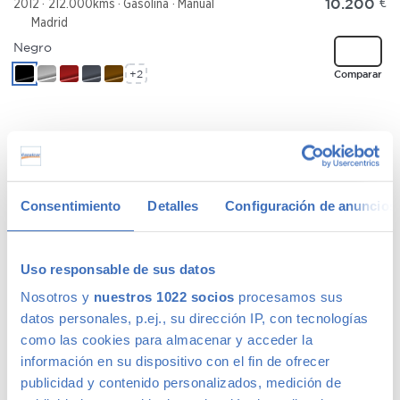
10.200
€
2012
212.000kms
Gasolina
Manual
Madrid
Negro
+2
Comparar
MAZDA MAZDA3
91 €
/mes
2.0CRTD Sportive
Consentimiento
Detalles
Configuración de anuncios
5290
€
2009
199.489kms
Diésel
Manual
Madrid
Rojo
Uso responsable de sus datos
+2
Comparar
Nosotros y
nuestros 1022 socios
procesamos sus
datos personales, p.ej., su dirección IP, con tecnologías
como las cookies para almacenar y acceder la
información en su dispositivo con el fin de ofrecer
publicidad y contenido personalizados, medición de
JEEP RENEGADE