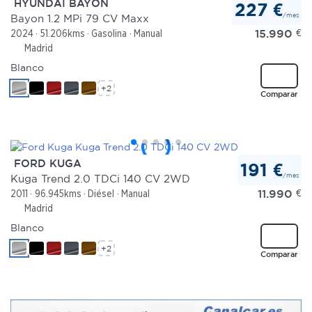
HYUNDAI BAYON
227 €
/mes
Bayon 1.2 MPi 79 CV Maxx
Las cookies de este sitio web se usan para personalizar
15.990
€
2024
51.206kms
Gasolina
Manual
el contenido y los anuncios, ofrecer funciones de redes
Madrid
sociales y analizar el tráfico. Además, compartimos
Blanco
información sobre el uso que haga del sitio web con
+2
Comparar
nuestros partners de redes sociales, publicidad y análisis
web, quienes pueden combinarla con otra información
que les haya proporcionado o que hayan recopilado a
partir del uso que haya hecho de sus servicios.
FORD KUGA
191 €
/mes
Kuga Trend 2.0 TDCi 140 CV 2WD
11.990
€
2011
96.945kms
Diésel
Manual
Madrid
Blanco
+2
Comparar