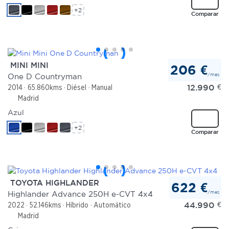
+2
Comparar
MINI MINI
206 €
/mes
One D Countryman
12.990
€
2014
65.860kms
Diésel
Manual
Madrid
Azul
+2
Comparar
TOYOTA HIGHLANDER
622 €
/mes
Highlander Advance 250H e-CVT 4x4
44.990
€
2022
52.146kms
Híbrido
Automático
Madrid