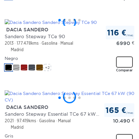
DACIA SANDERO
116 €
/mes
Sandero Stepway TCe 90
6990
€
2013
177.478kms
Gasolina
Manual
Madrid
Negro
+2
Comparar
DACIA SANDERO
165 €
/mes
Sandero Stepway Essential TCe 67 kW (90 CV)
10.490
€
2021
97.419kms
Gasolina
Manual
Madrid
Gris