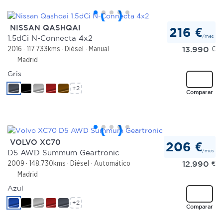
NISSAN QASHQAI
216 €
/mes
1.5dCi N-Connecta 4x2
13.990
€
2016
117.733kms
Diésel
Manual
Madrid
Gris
+2
Comparar
VOLVO XC70
206 €
/mes
D5 AWD Summum Geartronic
12.990
€
2009
148.730kms
Diésel
Automático
Madrid
Azul
+2
Comparar