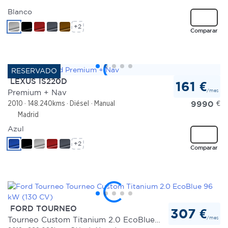
Blanco
+2
Comparar
LEXUS IS220D
161 €
/mes
Premium + Nav
9990
€
2010
148.240kms
Diésel
Manual
Madrid
Azul
+2
Comparar
FORD TOURNEO
307 €
/mes
Tourneo Custom Titanium 2.0 EcoBlue 96 kW (130 CV)