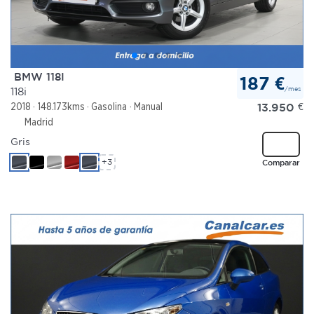
BMW 118I
187 €
/mes
118i
13.950
€
2018
148.173kms
Gasolina
Manual
Madrid
Gris
+3
Comparar