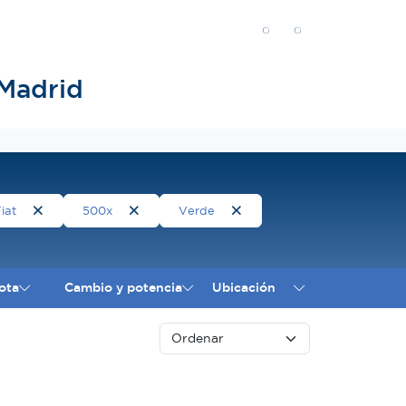
Madrid
Fiat
500x
Verde
ota
Cambio y potencia
Ubicación