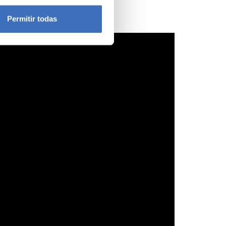
icas (huellas digitales)
Permitir todas
eferencias en la
sección de
e cookies.
 funciones de redes sociales
con nuestros partners de
ue les haya proporcionado o