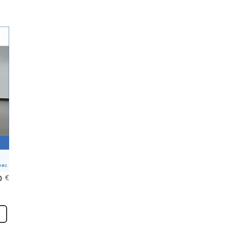
mes
0
€