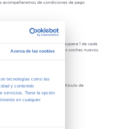
 las acompañaremos de condiciones de pago
oso control de calidad –solo lo supera 1 de cada
 Estrellas muy similar a la de los coches nuevos.
Acerca de las cookies
con tecnologías como las
arcas y modelos. Encuentra el vehículo de
cidad y contenido
a vernos y te aconsejamos.
e servicios. Tiene la opción
imiento en cualquier
e varios metros