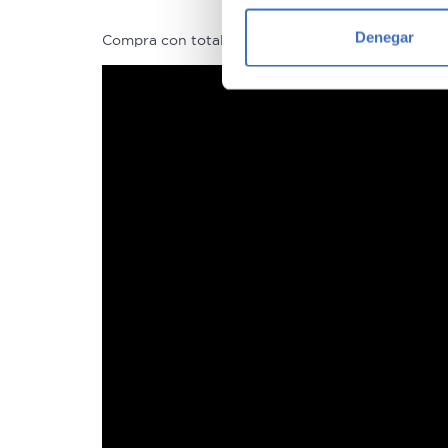
Identificar su disposi
Denegar
Compra con total tranquilidad, sólo 1 de cada 4 
Obtenga más información sob
datos
. Puede cambiar o reti
Las cookies de este sitio we
y analizar el tráfico. Ademá
redes sociales, publicidad y
que hayan recopilado a parti