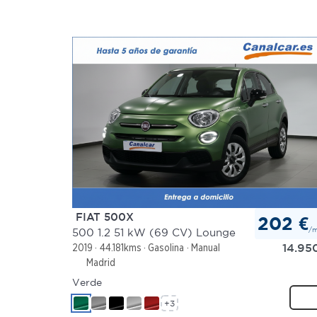
FIAT 500X
202 €
/
500 1.2 51 kW (69 CV) Lounge
14.95
2019
44.181kms
Gasolina
Manual
Madrid
Verde
+3