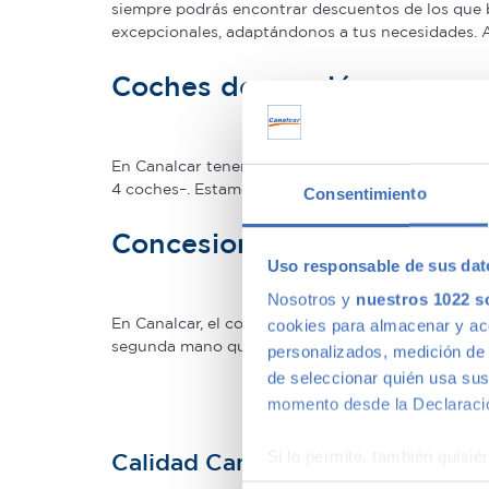
siempre podrás encontrar descuentos de los que 
excepcionales, adaptándonos a tus necesidades.
Coches de ocasión con gar
En Canalcar tenemos los coches de segunda mano c
4 coches–. Estamos tan seguros de la calidad de 
Consentimiento
Concesionario de ocasión 
Uso responsable de sus dat
Nosotros y
nuestros 1022 s
En Canalcar, el concesionario de coches de ocas
cookies para almacenar y acce
segunda mano que mejor se adapte a tus necesidade
personalizados, medición de p
de seleccionar quién usa sus
momento desde la Declaració
Si lo permite, también quisi
Calidad Canalcar
Recopilar información