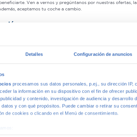
beneficiarte. Ven a vernos y pregúntanos por nuestras ofertas,
 Además, aceptamos tu coche a cambio.
antía
on mayor calidad, ya que nuestros vehículos pasan el más rigur
nuestros coches de segunda mano que le ofrecemos una Garantía 5
Detalles
Configuración de anuncios
multimarca
os
ocios
procesamos sus datos personales, p.ej., su dirección IP, 
ión más grande de Madrid, disponemos de una gran variedad de m
der la información en su dispositivo con el fin de ofrecer publi
s, con la mejor relación calidad-precio. O si lo prefieres, ven 
ublicidad y contenido, investigación de audiencia y desarrollo d
 datos y con qué propósitos. Puede cambiar o retirar su consent
n de cookies o clicando en el Menú de consentimiento.
éramos:
 sobre su ubicación geográfica que puede tener una precisión d