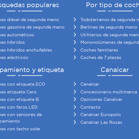
squedas populares
Por tipo de coc
es diésel de segunda mano
Todoterrenos de segunda 
es gasolina de segunda mano
Berlinas de segunda mano
es automáticos
Utilitarios de segunda man
es híbridos
Monovolúmenes de segun
es híbridos enchufables
Coches familiares
es eléctricos
Coches de 7 plazas
pamiento y etiqueta
Canalcar
es con etiqueta ECO
Canalcar
es etiqueta Cero
Concesionario multimarca
es con etiqueta B
Opiniones Canalcar
es con faros LED
Contacto
es con sensores de
Canalcar Europolis
camiento
Canalcar Las Rozas
es con techo solar