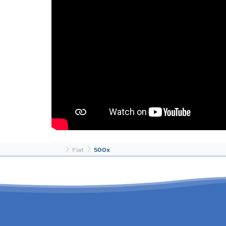
Inicio
Fiat
500x