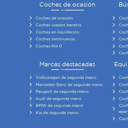
Coches de ocasión
Bú
Coches de ocasión
Coch
Coches usados baratos
Coch
Coches en liquidación
Coch
Coches seminuevos
Coch
Coches Km 0
Coch
Coch
Marcas destacadas
Equi
Volkswagen de segunda mano
Coch
Mercedes-Benz de segunda mano
Coch
Peugeot de segunda mano
Coch
Audi de segunda mano
Coch
BMW de segunda mano
Coch
apar
Kia de segunda mano
Coch