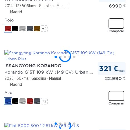
6990
€
2014
177.506kms
Gasolina
Manual
Madrid
Rojo
+2
Comparar
SSANGYONG KORANDO
321 €
/mes
Korando G15T 109 kW (149 CV) Urban Plus
22.990
€
2025
60kms
Gasolina
Manual
Madrid
Azul
+2
Comparar