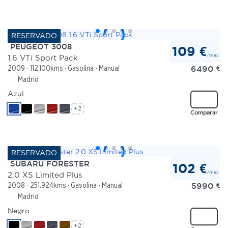
PEUGEOT 3008
109 €
/mes
1.6 VTi Sport Pack
6490
€
2009
112.100kms
Gasolina
Manual
Madrid
Azul
+2
Comparar
SUBARU FORESTER
102 €
/mes
2.0 XS Limited Plus
5990
€
2008
251.924kms
Gasolina
Manual
Madrid
Negro
+2