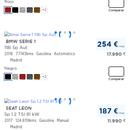
Rojo
+2
Comparar
BMW SERIE 1
254 €
/mes
118i 5p Aut.
17.990
€
2018
77.143kms
Gasolina
Automático
Madrid
Negro
+2
Comparar
SEAT LEON
187 €
/mes
5p 1.2 TSI 81 kW
11.990
€
2017
124.839kms
Gasolina
Manual
Madrid