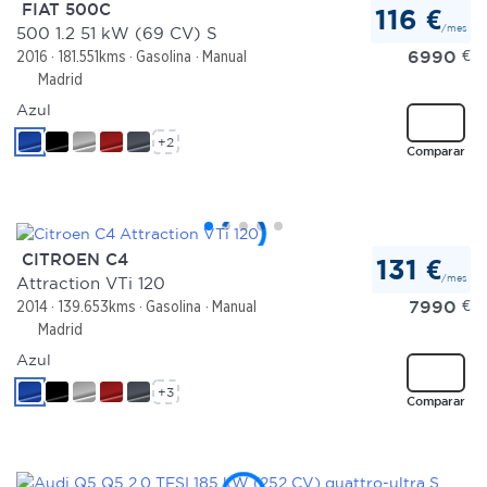
FIAT 500C
116 €
/mes
500 1.2 51 kW (69 CV) S
6990
€
2016
181.551kms
Gasolina
Manual
Madrid
Azul
+2
Comparar
CITROEN C4
131 €
/mes
Attraction VTi 120
7990
€
2014
139.653kms
Gasolina
Manual
Madrid
Azul
+3
Comparar