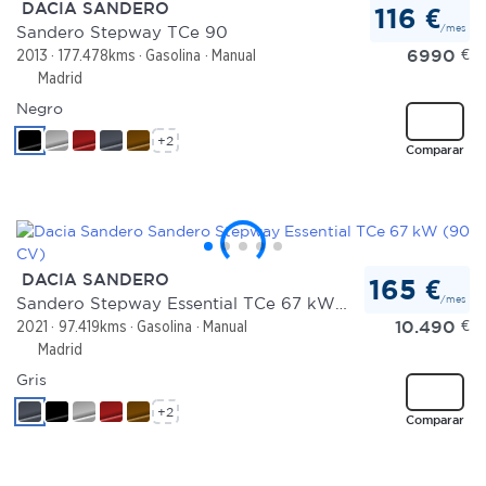
DACIA SANDERO
116 €
/mes
Sandero Stepway TCe 90
6990
€
2013
177.478kms
Gasolina
Manual
Madrid
Negro
+2
Comparar
DACIA SANDERO
165 €
/mes
Sandero Stepway Essential TCe 67 kW (90 CV)
10.490
€
2021
97.419kms
Gasolina
Manual
Madrid
Gris
+2
Comparar