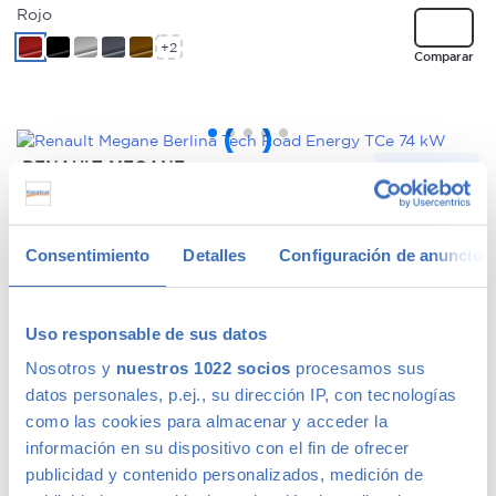
Rojo
+2
Comparar
RENAULT MEGANE
173 €
/mes
Berlina Tech Road Energy TCe 74 kW
10.990
€
2018
128.054kms
Gasolina
Manual
Madrid
Consentimiento
Detalles
Configuración de anuncios
Gris
+2
Comparar
Uso responsable de sus datos
Nosotros y
nuestros 1022 socios
procesamos sus
datos personales, p.ej., su dirección IP, con tecnologías
como las cookies para almacenar y acceder la
TOYOTA AYGO X CROSS
213 €
/mes
PLAY S-CVT
información en su dispositivo con el fin de ofrecer
14.990
€
2022
34.594kms
Gasolina
Automático
publicidad y contenido personalizados, medición de
Madrid