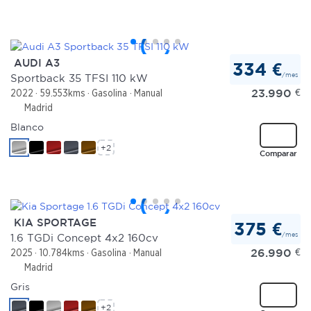
AUDI A3
334 €
/mes
Sportback 35 TFSI 110 kW
23.990
€
2022
59.553kms
Gasolina
Manual
Madrid
Blanco
+2
Comparar
KIA SPORTAGE
375 €
/mes
1.6 TGDi Concept 4x2 160cv
26.990
€
2025
10.784kms
Gasolina
Manual
Madrid
Gris
+2