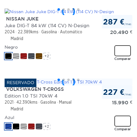
NISSAN JUKE
287 €
/mes
Juke DIG-T 84 kW (114 CV) N-Design
20.490
€
2024
22.389kms
Gasolina
Automático
Madrid
Negro
+2
Comparar
VOLKSWAGEN T-CROSS
227 €
/mes
Edition 1.0 TSI 70kW 4
15.990
€
2021
42.390kms
Gasolina
Manual
Madrid
Azul
+2
Comparar