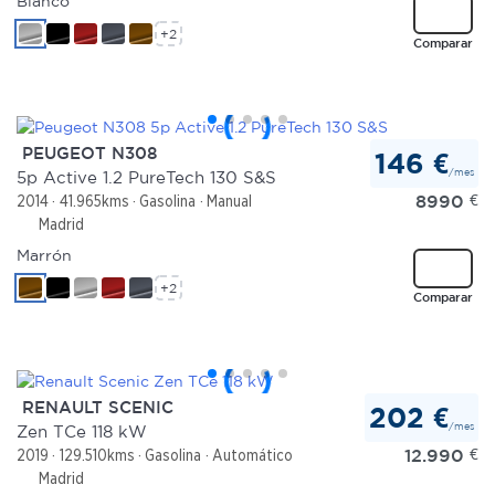
Blanco
+2
Comparar
PEUGEOT N308
146 €
/mes
5p Active 1.2 PureTech 130 S&S
8990
€
2014
41.965kms
Gasolina
Manual
Madrid
Marrón
+2
Comparar
RENAULT SCENIC
202 €
/mes
Zen TCe 118 kW
12.990
€
2019
129.510kms
Gasolina
Automático
Madrid