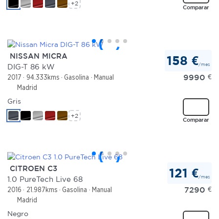
+2
Comparar
NISSAN MICRA
158 €
/mes
DIG-T 86 kW
9990
€
2017
94.333kms
Gasolina
Manual
Madrid
Gris
+2
Comparar
CITROEN C3
121 €
/mes
1.0 PureTech Live 68
7290
€
2016
21.987kms
Gasolina
Manual
Madrid
Negro