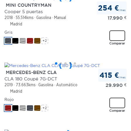
MINI COUNTRYMAN
254 €
/mes
Cooper 5 puertas
17.990
€
2018
55.514kms
Gasolina
Manual
Madrid
Gris
+2
Comparar
MERCEDES-BENZ CLA
415 €
/mes
CLA 180 Coupé 7G-DCT
29.990
€
2019
73.663kms
Gasolina
Automático
Madrid
Rojo
+2
Comparar