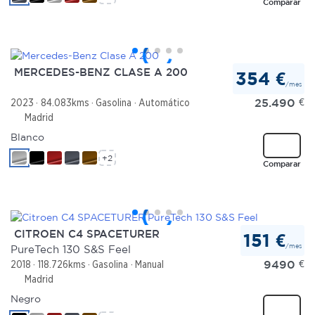
Comparar
MERCEDES-BENZ CLASE A 200
354 €
/mes
25.490
€
2023
84.083kms
Gasolina
Automático
Madrid
Blanco
+2
Comparar
CITROEN C4 SPACETURER
151 €
/mes
PureTech 130 S&S Feel
9490
€
2018
118.726kms
Gasolina
Manual
Madrid
Negro