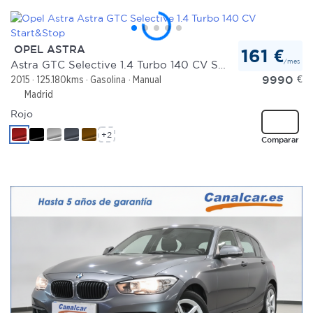
OPEL ASTRA
161 €
/mes
Astra GTC Selective 1.4 Turbo 140 CV Start&Stop
9990
€
2015
125.180kms
Gasolina
Manual
Madrid
Rojo
+2
Comparar