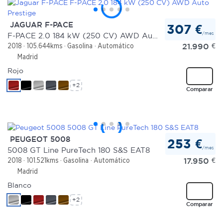
JAGUAR F-PACE
307 €
/mes
F-PACE 2.0 184 kW (250 CV) AWD Auto Prestige
21.990
€
2018
105.644kms
Gasolina
Automático
Madrid
Rojo
+2
Comparar
PEUGEOT 5008
253 €
/mes
5008 GT Line PureTech 180 S&S EAT8
17.950
€
2018
101.521kms
Gasolina
Automático
Madrid
Blanco
+2
Comparar