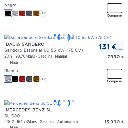
Negro
+2
Comparar
DACIA SANDERO
131 €
/mes
Sandero Essential 1.0 55 kW (75 CV)
7990
€
2019
98.704kms
Gasolina
Manual
Madrid
Blanco
+2
Comparar
MERCEDES-BENZ SL
SL 500
15.990
€
2002
164.735kms
Gasolina
Automático
Madrid