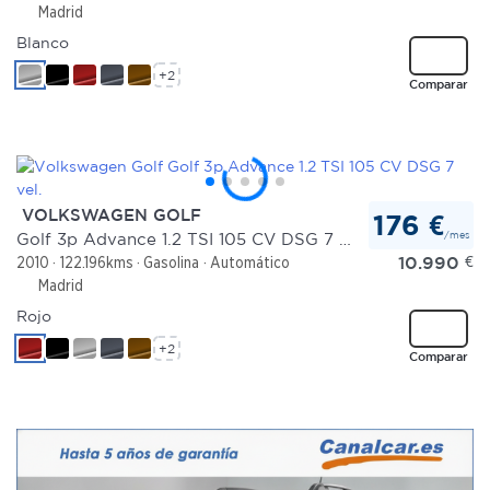
Madrid
Blanco
+2
Comparar
VOLKSWAGEN GOLF
176 €
/mes
Golf 3p Advance 1.2 TSI 105 CV DSG 7 vel.
10.990
€
2010
122.196kms
Gasolina
Automático
Madrid
Rojo
+2
Comparar