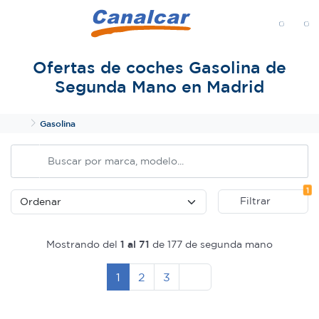
MENÚ
Ofertas de coches Gasolina de
Segunda Mano en Madrid
Inicio
Gasolina
Fi
1
Filtrar
Mostrando del
1 al 71
de 177 de segunda mano
Siguiente
1
2
3