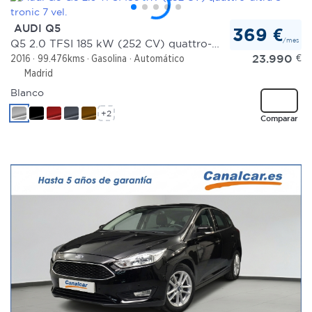
AUDI Q5
369 €
/mes
Q5 2.0 TFSI 185 kW (252 CV) quattro-ultra S tronic 7 vel.
23.990
€
2016
99.476kms
Gasolina
Automático
Madrid
Blanco
+2
Comparar