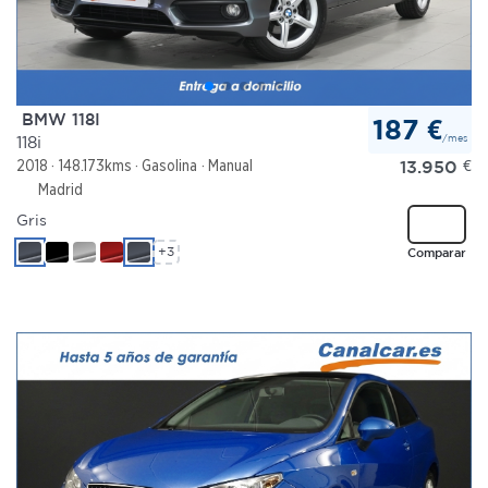
BMW 118I
187 €
/mes
118i
13.950
€
2018
148.173kms
Gasolina
Manual
Madrid
Gris
+3
Comparar