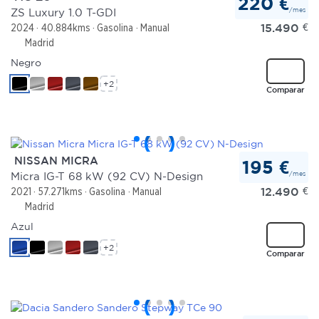
220 €
/mes
ZS Luxury 1.0 T-GDI
15.490
€
2024
40.884kms
Gasolina
Manual
Madrid
Negro
+2
Comparar
NISSAN MICRA
195 €
/mes
Micra IG-T 68 kW (92 CV) N-Design
12.490
€
2021
57.271kms
Gasolina
Manual
Madrid
Azul
+2
Comparar