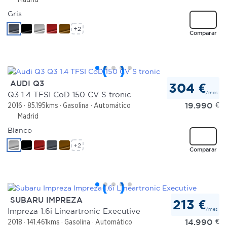
Gris
+2
Comparar
AUDI Q3
304 €
/mes
Q3 1.4 TFSI CoD 150 CV S tronic
19.990
€
2016
85.195kms
Gasolina
Automático
Madrid
Blanco
+2
Comparar
SUBARU IMPREZA
213 €
/mes
Impreza 1.6i Lineartronic Executive
14.990
€
2018
141.461kms
Gasolina
Automático