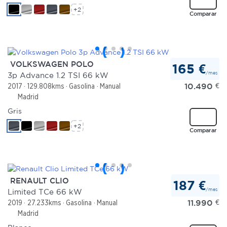
+2
Comparar
VOLKSWAGEN POLO
165 €
/mes
3p Advance 1.2 TSI 66 kW
10.490
€
2017
129.808kms
Gasolina
Manual
Madrid
Gris
+2
Comparar
RENAULT CLIO
187 €
/mes
Limited TCe 66 kW
11.990
€
2019
27.233kms
Gasolina
Manual
Madrid