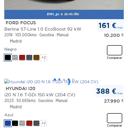
FORD FOCUS
161 €
/mes
Berlina ST-Line 1.0 EcoBoost 92 kW
10.200
€
2018
105.000kms
Gasolina
Manual
Madrid
Negro
+2
Comparar
HYUNDAI I20
388 €
/mes
i20 N 1.6 T-GDi 150 kW (204 CV)
27.990
€
2023
50.665kms
Gasolina
Manual
Madrid
Azul
+2
Comparar