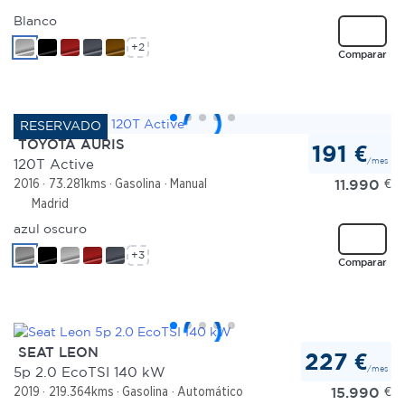
Blanco
+2
Comparar
TOYOTA AURIS
191 €
/mes
120T Active
11.990
€
2016
73.281kms
Gasolina
Manual
Madrid
azul oscuro
+3
Comparar
SEAT LEON
227 €
/mes
5p 2.0 EcoTSI 140 kW
15.990
€
2019
219.364kms
Gasolina
Automático