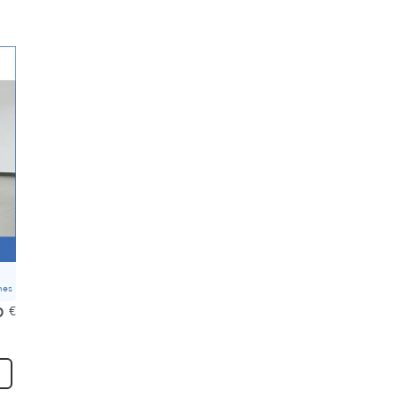
mes
0
€