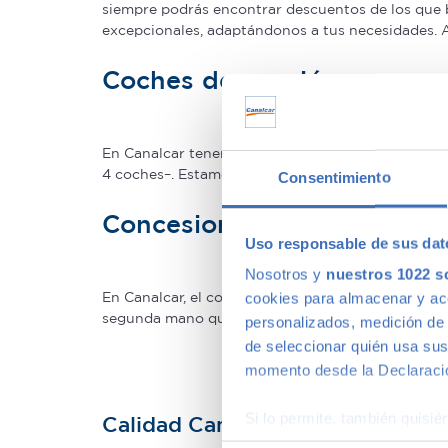
siempre podrás encontrar descuentos de los que 
excepcionales, adaptándonos a tus necesidades.
Coches de ocasión con gar
En Canalcar tenemos los coches de segunda mano c
4 coches–. Estamos tan seguros de la calidad de 
Consentimiento
Concesionario de ocasión 
Uso responsable de sus dat
Nosotros y
nuestros 1022 s
En Canalcar, el concesionario de coches de ocas
cookies para almacenar y acce
segunda mano que mejor se adapte a tus necesidade
personalizados, medición de p
de seleccionar quién usa sus
momento desde la Declaració
Si lo permite, también quisi
Calidad Canalcar
Recopilar información