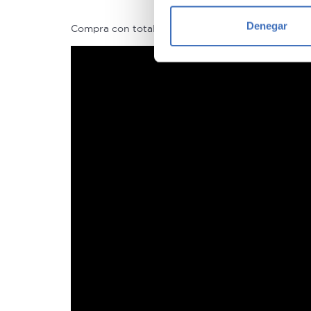
Identificar su disposi
Denegar
Compra con total tranquilidad, sólo 1 de cada 4 
Obtenga más información sob
datos
. Puede cambiar o reti
Las cookies de este sitio we
y analizar el tráfico. Ademá
redes sociales, publicidad y
que hayan recopilado a parti