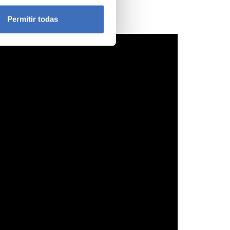
icas (huellas digitales)
Permitir todas
eferencias en la
sección de
e cookies.
 funciones de redes sociales
con nuestros partners de
ue les haya proporcionado o