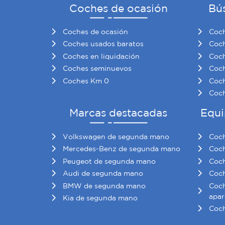
Coches de ocasión
Bú
Coches de ocasión
Coch
Coches usados baratos
Coch
Coches en liquidación
Coch
Coches seminuevos
Coch
Coches Km 0
Coch
Coch
Marcas destacadas
Equi
Volkswagen de segunda mano
Coch
Mercedes-Benz de segunda mano
Coch
Peugeot de segunda mano
Coch
Audi de segunda mano
Coch
BMW de segunda mano
Coch
apar
Kia de segunda mano
Coch