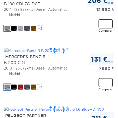
206 €
/mes
B 180 CDI 7G-DCT
12.990
€
2014
128.928kms
Diésel
Automático
Madrid
+2
Comparar
MERCEDES-BENZ B
131 €
/mes
B 200 CDI
7990
€
2010
196.572kms
Diésel
Automático
Madrid
+2
Comparar
PEUGEOT PARTNER
211 €