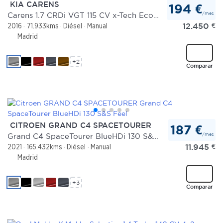
KIA CARENS
194 €
/mes
Carens 1.7 CRDi VGT 115 CV x-Tech Eco-Dynamics 5 plazas
12.450
€
2016
71.933kms
Diésel
Manual
Madrid
+2
Comparar
CITROEN GRAND C4 SPACETOURER
187 €
/mes
Grand C4 SpaceTourer BlueHDi 130 S&S Feel
11.945
€
2021
165.432kms
Diésel
Manual
Madrid
+3
Comparar