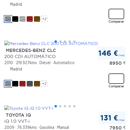
Madrid
+2
Comparar
MERCEDES-BENZ CLC
146 €
/mes
200 CDI AUTOMÁTICO
8950
€
2010
219.927kms
Diésel
Automático
Madrid
+2
Comparar
TOYOTA IQ
131 €
/mes
iQ 1.0 VVT-i
7950
€
2009
76.339kms
Gasolina
Manual