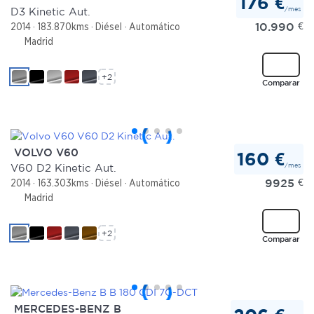
176 €
/mes
D3 Kinetic Aut.
10.990
€
2014
183.870kms
Diésel
Automático
Madrid
+2
Comparar
VOLVO V60
160 €
/mes
V60 D2 Kinetic Aut.
9925
€
2014
163.303kms
Diésel
Automático
Madrid
+2
Comparar
MERCEDES-BENZ B