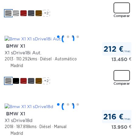
+2
Comparar
BMW X1
212 €
/mes
X1 sDrive18i Aut.
13.450
€
2013
110.292kms
Diésel
Automático
Madrid
+2
Comparar
BMW X1
216 €
/mes
X1 sDrive18d
13.950
€
2018
187.818kms
Diésel
Manual
Madrid