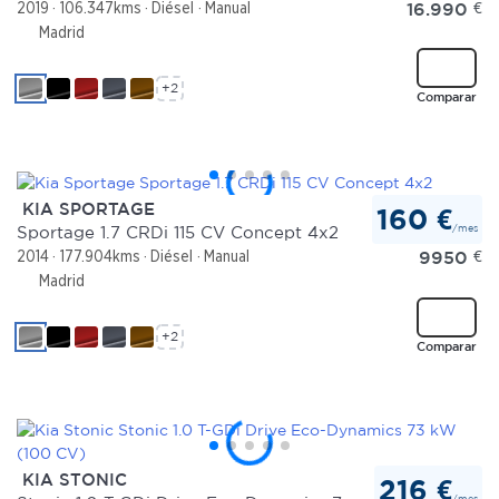
16.990
€
2019
106.347kms
Diésel
Manual
Madrid
+2
Comparar
KIA SPORTAGE
160 €
/mes
Sportage 1.7 CRDi 115 CV Concept 4x2
9950
€
2014
177.904kms
Diésel
Manual
Madrid
+2
Comparar
KIA STONIC
216 €
/mes