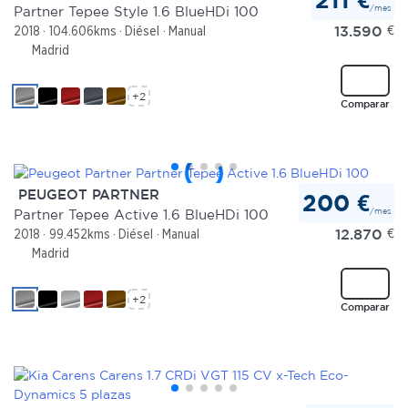
/mes
Partner Tepee Style 1.6 BlueHDi 100
13.590
€
2018
104.606kms
Diésel
Manual
Madrid
+2
Comparar
PEUGEOT PARTNER
200 €
/mes
Partner Tepee Active 1.6 BlueHDi 100
12.870
€
2018
99.452kms
Diésel
Manual
Madrid
+2
Comparar