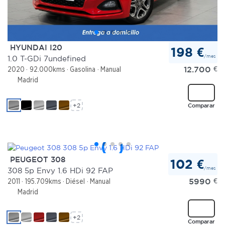
HYUNDAI I20
198 €
/mes
1.0 T-GDi 7undefined
12.700
€
2020
92.000kms
Gasolina
Manual
Madrid
+2
Comparar
PEUGEOT 308
102 €
/mes
308 5p Envy 1.6 HDi 92 FAP
5990
€
2011
195.709kms
Diésel
Manual
Madrid
+2
Comparar