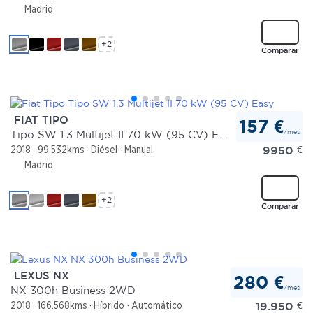
Madrid
+2
Comparar
FIAT TIPO
157 €
/mes
Tipo SW 1.3 Multijet II 70 kW (95 CV) Easy
9950
€
2018
99.532kms
Diésel
Manual
Madrid
+2
Comparar
LEXUS NX
280 €
/mes
NX 300h Business 2WD
19.950
€
2018
166.568kms
Híbrido
Automático