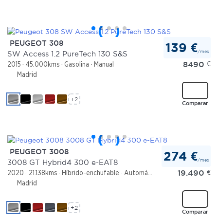
PEUGEOT 308
139 €
/mes
SW Access 1.2 PureTech 130 S&S
8490
€
2015
45.000kms
Gasolina
Manual
Madrid
+2
Comparar
PEUGEOT 3008
274 €
/mes
3008 GT Hybrid4 300 e-EAT8
19.490
€
2020
21.138kms
Híbrido-enchufable
Automático
Madrid
+2
Comparar