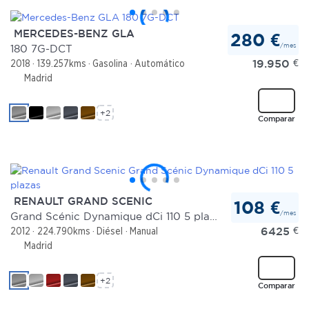
MERCEDES-BENZ GLA
280 €
/mes
180 7G-DCT
19.950
€
2018
139.257kms
Gasolina
Automático
Madrid
+2
Comparar
RENAULT GRAND SCENIC
108 €
/mes
Grand Scénic Dynamique dCi 110 5 plazas
6425
€
2012
224.790kms
Diésel
Manual
Madrid
+2
Comparar