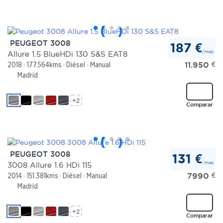
PEUGEOT 3008
187 €
/mes
Allure 1.5 BlueHDi 130 S&S EAT8
11.950
€
2018
177.564kms
Diésel
Manual
Madrid
+2
Comparar
PEUGEOT 3008
131 €
/mes
3008 Allure 1.6 HDi 115
7990
€
2014
151.381kms
Diésel
Manual
Madrid
+2
Comparar