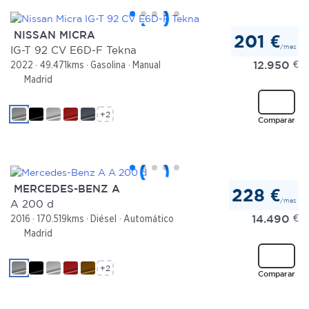
NISSAN MICRA
201 €
/mes
IG-T 92 CV E6D-F Tekna
12.950
€
2022
49.471kms
Gasolina
Manual
Madrid
+2
Comparar
MERCEDES-BENZ A
228 €
/mes
A 200 d
14.490
€
2016
170.519kms
Diésel
Automático
Madrid
+2
Comparar