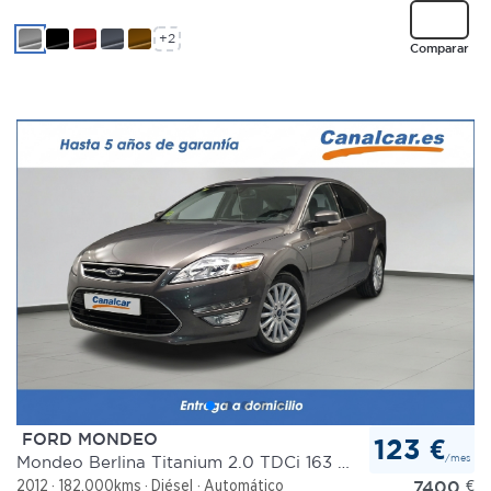
+2
Comparar
FORD MONDEO
123 €
/mes
Mondeo Berlina Titanium 2.0 TDCi 163 CV PowerShift
7400
€
2012
182.000kms
Diésel
Automático