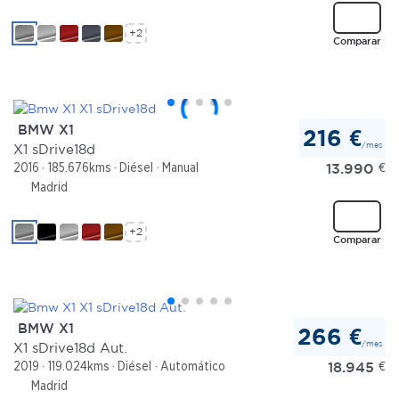
+2
Comparar
BMW X1
216 €
/mes
X1 sDrive18d
13.990
€
2016
185.676kms
Diésel
Manual
Madrid
+2
Comparar
BMW X1
266 €
/mes
X1 sDrive18d Aut.
18.945
€
2019
119.024kms
Diésel
Automático
Madrid