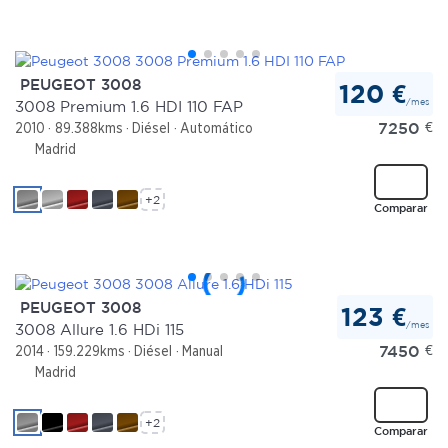
PEUGEOT 3008
120 €
/mes
3008 Premium 1.6 HDI 110 FAP
7250
€
2010
89.388kms
Diésel
Automático
Madrid
+2
Comparar
PEUGEOT 3008
123 €
/mes
3008 Allure 1.6 HDi 115
7450
€
2014
159.229kms
Diésel
Manual
Madrid
+2
Comparar