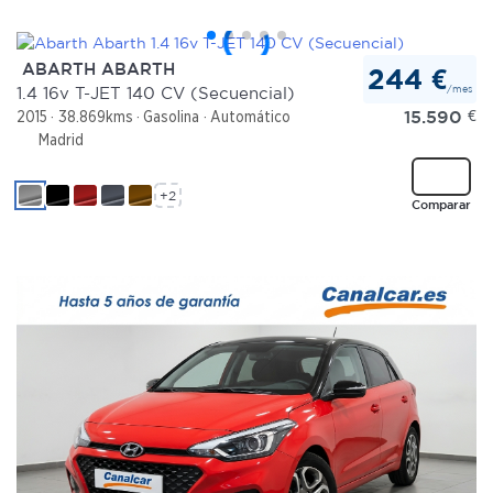
ABARTH ABARTH
244 €
/mes
1.4 16v T-JET 140 CV (Secuencial)
15.590
€
2015
38.869kms
Gasolina
Automático
Madrid
+2
Comparar