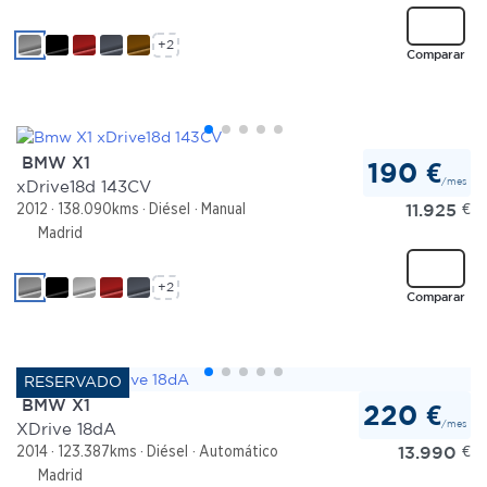
+2
Comparar
BMW X1
190 €
/mes
xDrive18d 143CV
11.925
€
2012
138.090kms
Diésel
Manual
Madrid
+2
Comparar
BMW X1
220 €
/mes
XDrive 18dA
13.990
€
2014
123.387kms
Diésel
Automático
Madrid