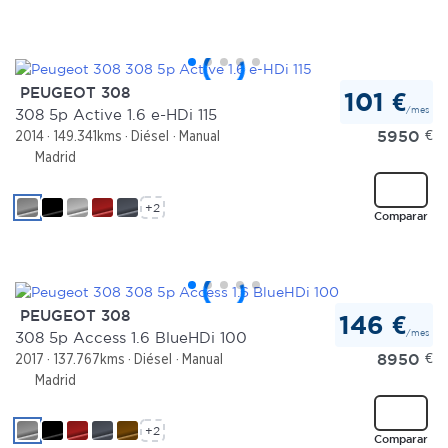
PEUGEOT 308
101 €
/mes
308 5p Active 1.6 e-HDi 115
5950
€
2014
149.341kms
Diésel
Manual
Madrid
+2
Comparar
PEUGEOT 308
146 €
/mes
308 5p Access 1.6 BlueHDi 100
8950
€
2017
137.767kms
Diésel
Manual
Madrid
+2
Comparar