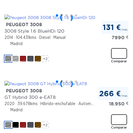
PEUGEOT 3008
131 €
/mes
3008 Style 1.6 BlueHDi 120
7990
€
2014
104.431kms
Diésel
Manual
Madrid
+2
Comparar
PEUGEOT 3008
266 €
/mes
GT Hybrid 300 e-EAT8
18.950
€
2020
39.678kms
Híbrido-enchufable
Automático
Madrid
+2
Comparar