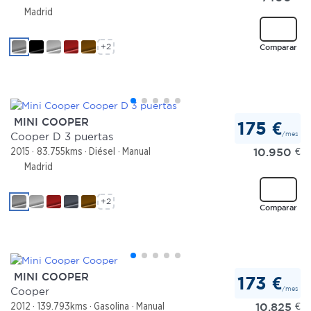
Madrid
+2
Comparar
MINI COOPER
175 €
/mes
Cooper D 3 puertas
10.950
€
2015
83.755kms
Diésel
Manual
Madrid
+2
Comparar
MINI COOPER
173 €
/mes
Cooper
10.825
€
2012
139.793kms
Gasolina
Manual