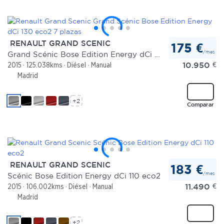
RENAULT GRAND SCENIC
175 €
/mes
Grand Scénic Bose Edition Energy dCi 130 eco2 7 plazas
10.950
€
2015
125.038kms
Diésel
Manual
Madrid
+2
Comparar
RENAULT GRAND SCENIC
183 €
/mes
Scénic Bose Edition Energy dCi 110 eco2
11.490
€
2015
106.002kms
Diésel
Manual
Madrid
+2