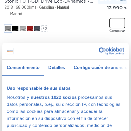
Stonic 1.0 T-GDi Drive Eco-Dynamics 73 kW (100 CV)
13.990
€
2018
68.000kms
Gasolina
Manual
Madrid
+3
Comparar
KIA STONIC
216 €
Consentimiento
Detalles
Configuración de anuncios
/mes
Stonic 1.0 T-GDi Drive Eco-Dynamics 73 kW (100 CV)
13.950
€
2019
79.708kms
Gasolina
Manual
Madrid
Uso responsable de sus datos
Nosotros y
nuestros 1022 socios
procesamos sus
+2
Comparar
datos personales, p.ej., su dirección IP, con tecnologías
como las cookies para almacenar y acceder la
información en su dispositivo con el fin de ofrecer
publicidad y contenido personalizados, medición de