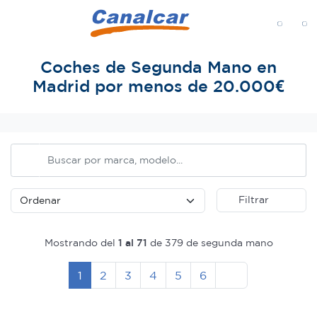
MENÚ
Coches de Segunda Mano en
Madrid por menos de 20.000€
Inicio
Filtrar
Mostrando del
1 al 71
de 379 de segunda mano
Siguiente
1
2
3
4
5
6