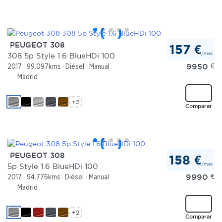
PEUGEOT 308
157 €
/mes
308 5p Style 1.6 BlueHDi 100
9950
€
2017
99.097kms
Diésel
Manual
Madrid
+2
Comparar
PEUGEOT 308
158 €
/mes
5p Style 1.6 BlueHDi 100
9990
€
2017
94.776kms
Diésel
Manual
Madrid
+2
Comparar