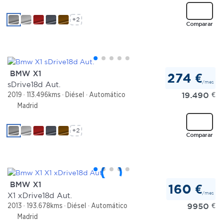
+2
Comparar
BMW X1
274 €
/mes
sDrive18d Aut.
19.490
€
2019
113.496kms
Diésel
Automático
Madrid
+2
Comparar
BMW X1
160 €
/mes
X1 xDrive18d Aut.
9950
€
2013
193.678kms
Diésel
Automático
Madrid