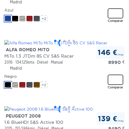
Madrid
Azul
+2
Comparar
ALFA ROMEO MITO
146 €
/mes
MiTo 1.3 JTDm 85 CV S&S Racer
8990
€
2016
134.125kms
Diésel
Manual
Madrid
Negro
+2
Comparar
PEUGEOT 2008
139 €
/mes
1.6 BlueHDI S&S Active 100
8490
€
2015
155.596kms
Diésel
Manual