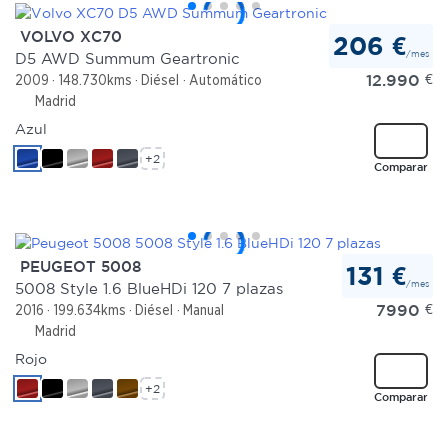
VOLVO XC70
206 €
/mes
D5 AWD Summum Geartronic
12.990
€
2009
148.730kms
Diésel
Automático
Madrid
Azul
+2
Comparar
PEUGEOT 5008
131 €
/mes
5008 Style 1.6 BlueHDi 120 7 plazas
7990
€
2016
199.634kms
Diésel
Manual
Madrid
Rojo
+2
Comparar