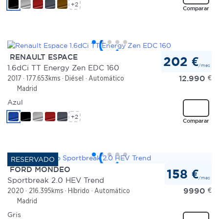
+2
Comparar
RENAULT ESPACE
202 €
/mes
1.6dCi TT Energy Zen EDC 160
12.990
€
2017
177.653kms
Diésel
Automático
Madrid
Azul
+2
Comparar
FORD MONDEO
158 €
/mes
Sportbreak 2.0 HEV Trend
9990
€
2020
216.395kms
Híbrido
Automático
Madrid
Gris