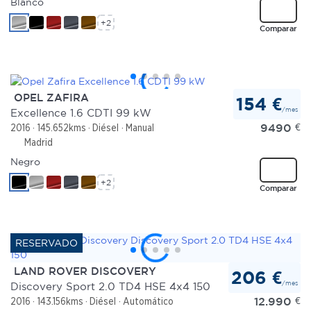
Blanco
+2
Comparar
OPEL ZAFIRA
154 €
/mes
Excellence 1.6 CDTI 99 kW
9490
€
2016
145.652kms
Diésel
Manual
Madrid
Negro
+2
Comparar
LAND ROVER DISCOVERY
206 €
/mes
Discovery Sport 2.0 TD4 HSE 4x4 150
12.990
€
2016
143.156kms
Diésel
Automático