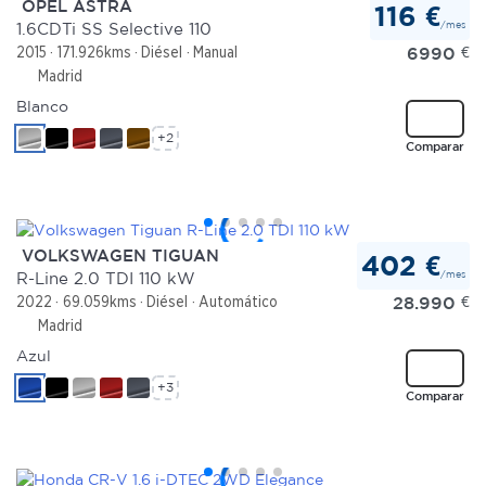
OPEL ASTRA
116 €
/mes
1.6CDTi SS Selective 110
6990
€
2015
171.926kms
Diésel
Manual
Madrid
Blanco
+2
Comparar
VOLKSWAGEN TIGUAN
402 €
/mes
R-Line 2.0 TDI 110 kW
28.990
€
2022
69.059kms
Diésel
Automático
Madrid
Azul
+3
Comparar