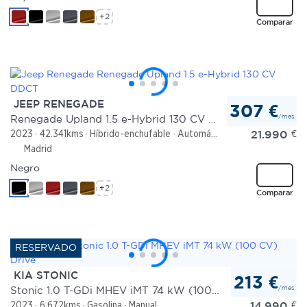
+2
Comparar
JEEP RENEGADE
307 €
/mes
Renegade Upland 1.5 e-Hybrid 130 CV DDCT
21.990
€
2023
42.341kms
Híbrido-enchufable
Automático
Madrid
Negro
+2
Comparar
KIA STONIC
213 €
/mes
Stonic 1.0 T-GDi MHEV iMT 74 kW (100 CV) Drive
14.990
€
2023
6.672kms
Gasolina
Manual