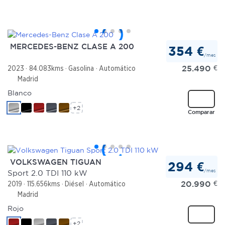
MERCEDES-BENZ CLASE A 200
354 €
/mes
25.490
€
2023
84.083kms
Gasolina
Automático
Madrid
Blanco
+2
Comparar
VOLKSWAGEN TIGUAN
294 €
/mes
Sport 2.0 TDI 110 kW
20.990
€
2019
115.656kms
Diésel
Automático
Madrid
Rojo
+2