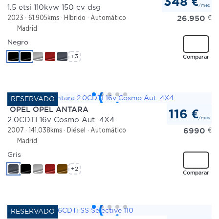
348 €
/mes
1.5 etsi 110kvw 150 cv dsg
26.950
€
2023
61.905kms
Híbrido
Automático
Madrid
Negro
+3
Comparar
OPEL OPEL ANTARA
116 €
/mes
2.0CDTI 16v Cosmo Aut. 4X4
6990
€
2007
141.038kms
Diésel
Automático
Madrid
Gris
+2
Comparar