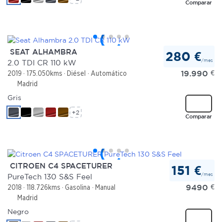
Comparar
SEAT ALHAMBRA
280 €
/mes
2.0 TDI CR 110 kW
19.990
€
2019
175.050kms
Diésel
Automático
Madrid
Gris
+2
Comparar
CITROEN C4 SPACETURER
151 €
/mes
PureTech 130 S&S Feel
9490
€
2018
118.726kms
Gasolina
Manual
Madrid
Negro