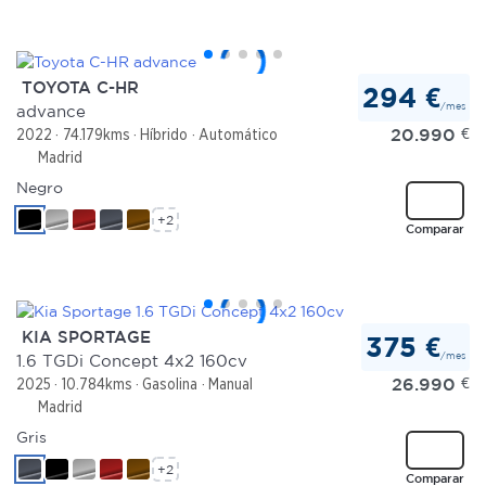
TOYOTA C-HR
294 €
/mes
advance
20.990
€
2022
74.179kms
Híbrido
Automático
Madrid
Negro
+2
Comparar
KIA SPORTAGE
375 €
/mes
1.6 TGDi Concept 4x2 160cv
26.990
€
2025
10.784kms
Gasolina
Manual
Madrid
Gris
+2
Comparar