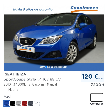
SEAT IBIZA
120 €
/mes
SportCoupé Style 1.4 16v 85 CV
7200
€
2010
37.000kms
Gasolina
Manual
Madrid
Azul
+2
Comparar