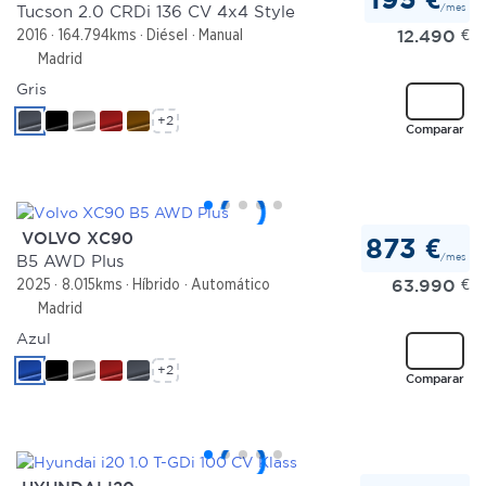
/mes
Tucson 2.0 CRDi 136 CV 4x4 Style
12.490
€
2016
164.794kms
Diésel
Manual
Madrid
Gris
+2
Comparar
VOLVO XC90
873 €
/mes
B5 AWD Plus
63.990
€
2025
8.015kms
Híbrido
Automático
Madrid
Azul
+2
Comparar