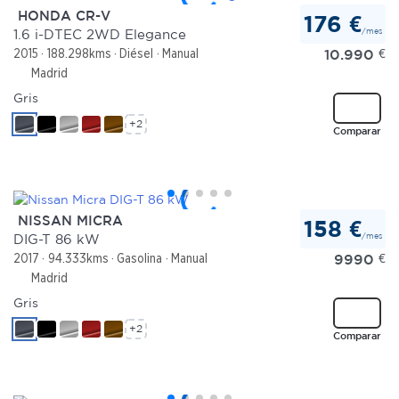
HONDA CR-V
176 €
/mes
1.6 i-DTEC 2WD Elegance
10.990
€
2015
188.298kms
Diésel
Manual
Madrid
Gris
+2
Comparar
NISSAN MICRA
158 €
/mes
DIG-T 86 kW
9990
€
2017
94.333kms
Gasolina
Manual
Madrid
Gris
+2
Comparar