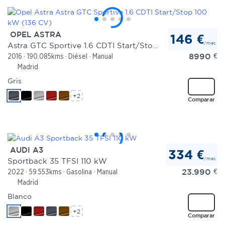
OPEL ASTRA
146 €
/mes
Astra GTC Sportive 1.6 CDTI Start/Stop 100 kW (136 CV)
8990
€
2016
190.085kms
Diésel
Manual
Madrid
Gris
+2
Comparar
AUDI A3
334 €
/mes
Sportback 35 TFSI 110 kW
23.990
€
2022
59.553kms
Gasolina
Manual
Madrid
Blanco
+2
Comparar