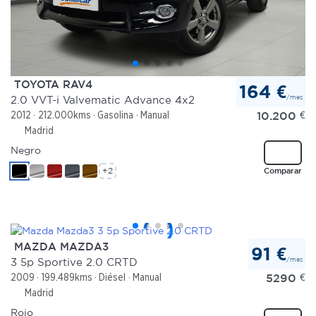
TOYOTA RAV4
164 €
/mes
2.0 VVT-i Valvematic Advance 4x2
10.200
€
2012
212.000kms
Gasolina
Manual
Madrid
Negro
+2
Comparar
MAZDA MAZDA3
91 €
/mes
3 5p Sportive 2.0 CRTD
5290
€
2009
199.489kms
Diésel
Manual
Madrid
Rojo