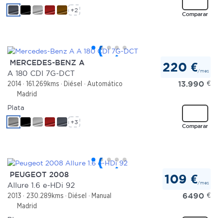
+2
Comparar
MERCEDES-BENZ A
220 €
/mes
A 180 CDI 7G-DCT
13.990
€
2014
161.269kms
Diésel
Automático
Madrid
Plata
+3
Comparar
PEUGEOT 2008
109 €
/mes
Allure 1.6 e-HDi 92
6490
€
2013
230.289kms
Diésel
Manual
Madrid