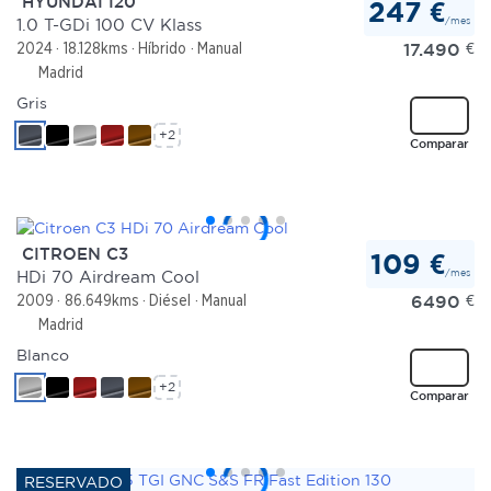
HYUNDAI I20
247 €
/mes
1.0 T-GDi 100 CV Klass
17.490
€
2024
18.128kms
Híbrido
Manual
Madrid
Gris
+2
Comparar
CITROEN C3
109 €
/mes
HDi 70 Airdream Cool
6490
€
2009
86.649kms
Diésel
Manual
Madrid
Blanco
+2
Comparar