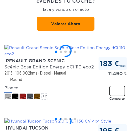
¿VENDES TU COCHE?
Tasa y vende en el acto
Valorar Ahora
RENAULT GRAND SCENIC
183 €
/mes
Scénic Bose Edition Energy dCi 110 eco2
11.490
€
2015
106.002kms
Diésel
Manual
Madrid
Blanco
+2
Comparar
HYUNDAI TUCSON
195 €