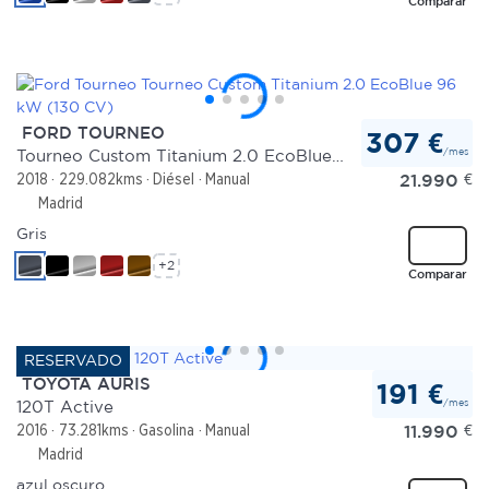
Comparar
FORD TOURNEO
307 €
/mes
Tourneo Custom Titanium 2.0 EcoBlue 96 kW (130 CV)
21.990
€
2018
229.082kms
Diésel
Manual
Madrid
Gris
+2
Comparar
TOYOTA AURIS
191 €
/mes
120T Active
11.990
€
2016
73.281kms
Gasolina
Manual
Madrid
azul oscuro