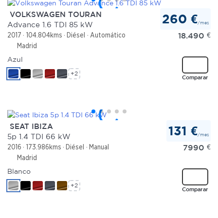
VOLKSWAGEN TOURAN
260 €
/mes
Advance 1.6 TDI 85 kW
18.490
€
2017
104.804kms
Diésel
Automático
Madrid
Azul
+2
Comparar
SEAT IBIZA
131 €
/mes
5p 1.4 TDI 66 kW
7990
€
2016
173.986kms
Diésel
Manual
Madrid
Blanco
+2
Comparar