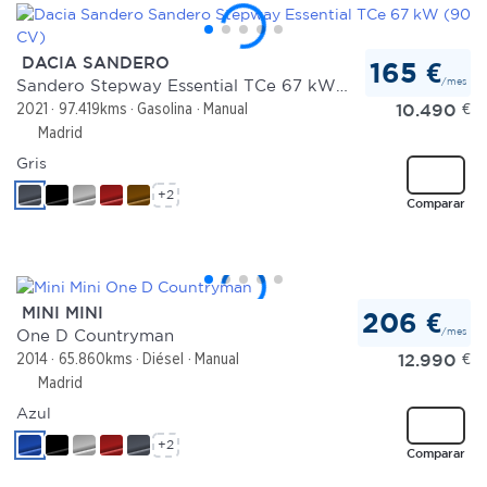
DACIA SANDERO
165 €
/mes
Sandero Stepway Essential TCe 67 kW (90 CV)
10.490
€
2021
97.419kms
Gasolina
Manual
Madrid
Gris
+2
Comparar
MINI MINI
206 €
/mes
One D Countryman
12.990
€
2014
65.860kms
Diésel
Manual
Madrid
Azul
+2
Comparar