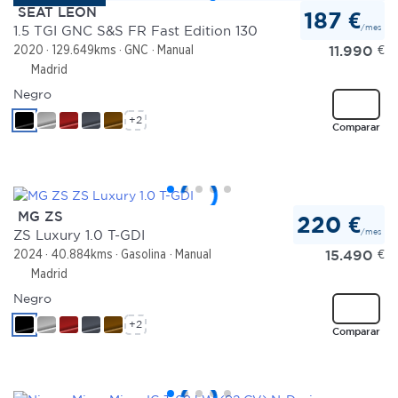
SEAT LEON
187 €
/mes
1.5 TGI GNC S&S FR Fast Edition 130
11.990
€
2020
129.649kms
GNC
Manual
Madrid
Negro
+2
Comparar
MG ZS
220 €
/mes
ZS Luxury 1.0 T-GDI
15.490
€
2024
40.884kms
Gasolina
Manual
Madrid
Negro
+2
Comparar