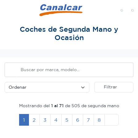
MENÚ
Coches de Segunda Mano y
Ocasión
Inicio
Filtrar
Mostrando del
1 al 71
de 505 de segunda mano
Siguiente
1
2
3
4
5
6
7
8