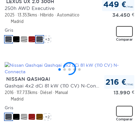
LEXUS UX 2.0 300H
449 €
/mes
250h AWD Executive
Las cookies de este sitio web se usan para personalizar
34.450
€
2025
13.353kms
Híbrido
Automático
el contenido y los anuncios, ofrecer funciones de redes
Madrid
sociales y analizar el tráfico. Además, compartimos
Gris
información sobre el uso que haga del sitio web con
+3
Comparar
nuestros partners de redes sociales, publicidad y análisis
web, quienes pueden combinarla con otra información
que les haya proporcionado o que hayan recopilado a
partir del uso que haya hecho de sus servicios.
NISSAN QASHQAI
216 €
/mes
Qashqai 4x2 dCi 81 kW (110 CV) N-Connecta
13.990
€
2016
117.733kms
Diésel
Manual
Madrid
Gris
+2
Comparar