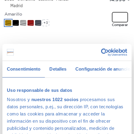
Madrid
Amarillo
+3
Comparar
HYUNDAI BAYON
227 €
/mes
Bayon 1.2 MPi 79 CV Maxx
15.990
€
2024
51.206kms
Gasolina
Manual
Consentimiento
Detalles
Configuración de anuncios
Madrid
Blanco
Uso responsable de sus datos
+2
Comparar
Nosotros y
nuestros 1022 socios
procesamos sus
datos personales, p.ej., su dirección IP, con tecnologías
como las cookies para almacenar y acceder la
información en su dispositivo con el fin de ofrecer
FORD KUGA
191 €
publicidad y contenido personalizados, medición de
/mes
Kuga Trend 2.0 TDCi 140 CV 2WD