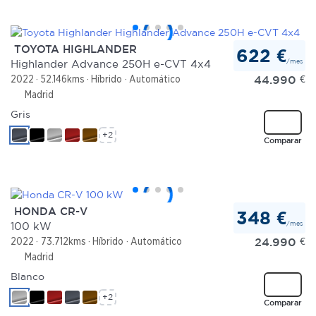
TOYOTA HIGHLANDER
622 €
/mes
Highlander Advance 250H e-CVT 4x4
44.990
€
2022
52.146kms
Híbrido
Automático
Madrid
Gris
+2
Comparar
HONDA CR-V
348 €
/mes
100 kW
24.990
€
2022
73.712kms
Híbrido
Automático
Madrid
Blanco
+2
Comparar