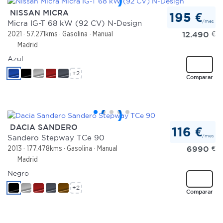
NISSAN MICRA
195 €
/mes
Micra IG-T 68 kW (92 CV) N-Design
12.490
€
2021
57.271kms
Gasolina
Manual
Madrid
Azul
+2
Comparar
DACIA SANDERO
116 €
/mes
Sandero Stepway TCe 90
6990
€
2013
177.478kms
Gasolina
Manual
Madrid
Negro
+2
Comparar