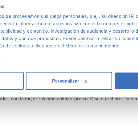
beneficiarte. Ven a vernos y pregúntanos por nuestras ofertas,
os
 Además, aceptamos tu coche a cambio.
ocios
procesamos sus datos personales, p.ej., su dirección IP, 
antía
der la información en su dispositivo con el fin de ofrecer publi
ublicidad y contenido, investigación de audiencia y desarrollo d
 datos y con qué propósitos. Puede cambiar o retirar su consent
n de cookies o clicando en el Menú de consentimiento.
on mayor calidad, ya que nuestros vehículos pasan el más rigur
nuestros coches de segunda mano que le ofrecemos una Garantía 5
éramos:
multimarca
 sobre su ubicación geográfica que puede tener una precisión d
tivo analizándolo activamente para buscar características específ
Personalizar
re cómo se procesan sus datos personales y establezca sus pr
rar su consentimiento en cualquier momento en la Declaración d
ión más grande de Madrid, disponemos de una gran variedad de m
s, con la mejor relación calidad-precio. O si lo prefieres, ven 
b se usan para personalizar el contenido y los anuncios, ofrecer
s, compartimos información sobre el uso que haga del sitio web 
 análisis web, quienes pueden combinarla con otra información q
r del uso que haya hecho de sus servicios.