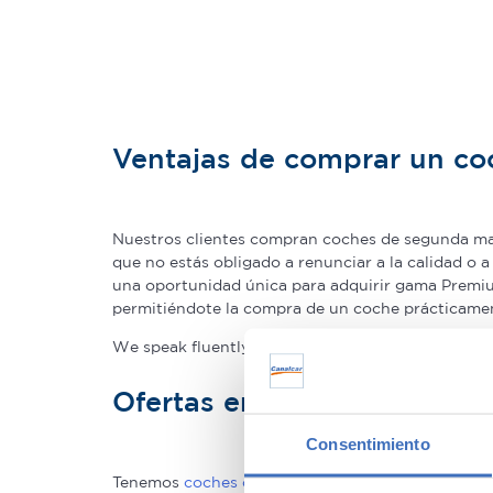
Ventajas de comprar un c
Nuestros clientes compran coches de segunda man
que no estás obligado a renunciar a la calidad o 
una oportunidad única para adquirir gama Premium
permitiéndote la compra de un coche prácticame
We speak fluently english!. Buy
second hand cars 
Ofertas en coches de seg
Consentimiento
Tenemos
coches con descuentos
de hasta 6.000€ 