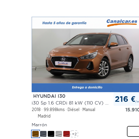
HYUNDAI I30
216 €
/
i30 5p 1.6 CRDi 81 kW (110 CV) Go
15.91
2018
99.898kms
Diésel
Manual
Madrid
Marrón
+2