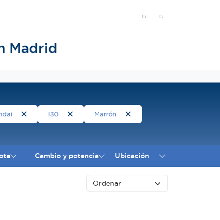
n Madrid
ndai
I30
Marrón
ota
Cambio y potencia
Ubicación