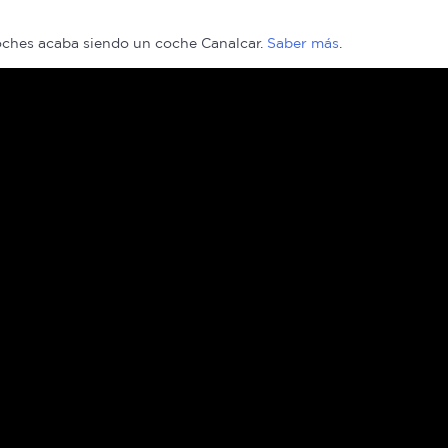
coches acaba siendo un coche Canalcar.
Saber más
.