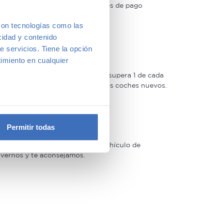
 las acompañaremos de condiciones de pago
con tecnologías como las
cidad y contenido
e servicios. Tiene la opción
imiento en cualquier
oso control de calidad –solo lo supera 1 de cada
 Estrellas muy similar a la de los coches nuevos.
e varios metros
icas (huellas digitales)
Permitir todas
eferencias en la
sección de
e cookies.
arcas y modelos. Encuentra el vehículo de
a vernos y te aconsejamos.
 funciones de redes sociales
con nuestros partners de
ue les haya proporcionado o