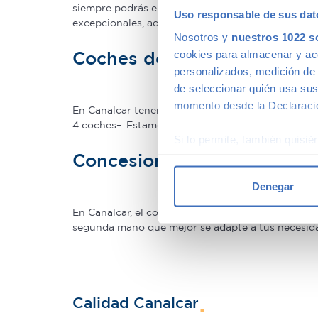
siempre podrás encontrar descuentos de los que 
Uso responsable de sus dat
excepcionales, adaptándonos a tus necesidades.
Nosotros y
nuestros 1022 s
Coches de ocasión con gar
cookies para almacenar y acce
personalizados, medición de p
de seleccionar quién usa sus
momento desde la Declaració
En Canalcar tenemos los coches de segunda mano c
4 coches–. Estamos tan seguros de la calidad de 
Si lo permite, también quisi
Concesionario de ocasión 
Recopilar información
Identificar su disposi
Denegar
Obtenga más información sob
datos
. Puede cambiar o reti
En Canalcar, el concesionario de coches de ocas
segunda mano que mejor se adapte a tus necesidade
Las cookies de este sitio we
y analizar el tráfico. Ademá
redes sociales, publicidad y
que hayan recopilado a parti
Calidad Canalcar