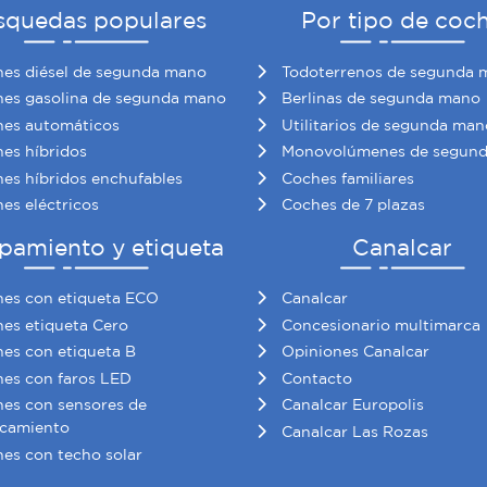
squedas populares
Por tipo de coc
es diésel de segunda mano
Todoterrenos de segunda 
es gasolina de segunda mano
Berlinas de segunda mano
es automáticos
Utilitarios de segunda man
es híbridos
Monovolúmenes de segun
es híbridos enchufables
Coches familiares
es eléctricos
Coches de 7 plazas
pamiento y etiqueta
Canalcar
es con etiqueta ECO
Canalcar
es etiqueta Cero
Concesionario multimarca
es con etiqueta B
Opiniones Canalcar
es con faros LED
Contacto
es con sensores de
Canalcar Europolis
camiento
Canalcar Las Rozas
es con techo solar