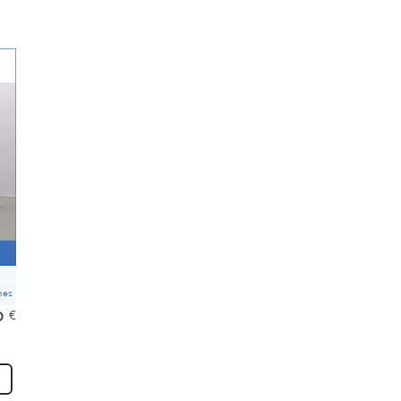
mes
0
€