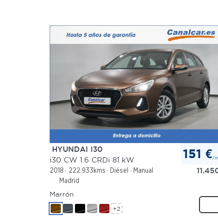
HYUNDAI I30
151 €
/
i30 CW 1.6 CRDi 81 kW
11.45
2018
222.933kms
Diésel
Manual
Madrid
Marrón
+2