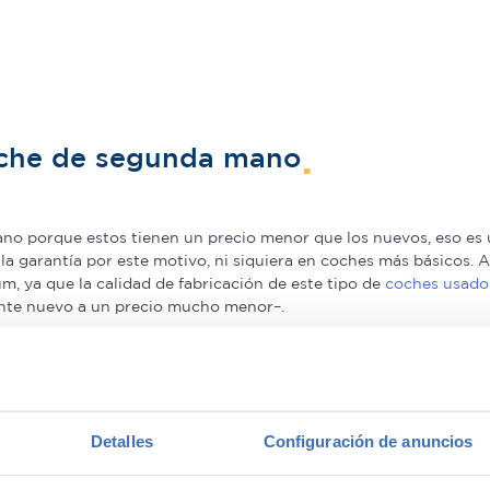
oche de segunda mano
o porque estos tienen un precio menor que los nuevos, eso es u
a la garantía por este motivo, ni siquiera en coches más básicos
, ya que la calidad de fabricación de este tipo de
coches usado
nte nuevo a un precio mucho menor–.
in Madrid
with confidence.
unda mano
Detalles
Configuración de anuncios
en gama Premium y 1.000€ en gama media. Todos nuestros coche