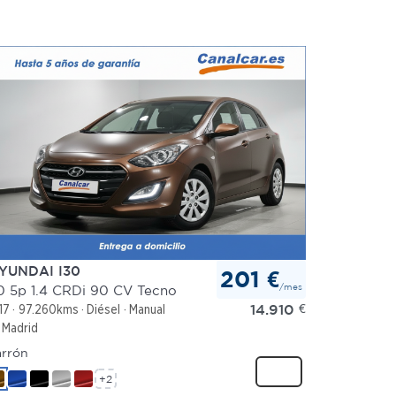
YUNDAI I30
201 €
/mes
0 5p 1.4 CRDi 90 CV Tecno
14.910
€
17
97.260kms
Diésel
Manual
Madrid
rrón
+2