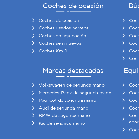
Coches de ocasión
Bú
Coches de ocasión
Coch
Coches usados baratos
Coch
Coches en liquidación
Coch
Coches seminuevos
Coch
Coches Km 0
Coch
Coch
Marcas destacadas
Equi
Volkswagen de segunda mano
Coch
Mercedes-Benz de segunda mano
Coch
Peugeot de segunda mano
Coch
Audi de segunda mano
Coch
BMW de segunda mano
Coch
apar
Kia de segunda mano
Coch