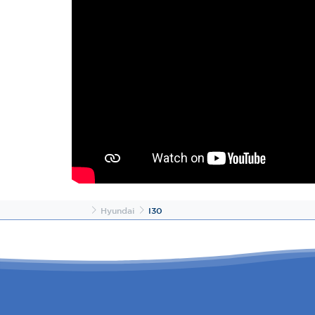
Inicio
Hyundai
I30