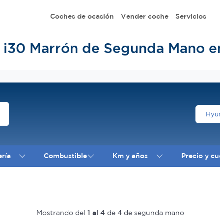
Coches de ocasión
Vender coche
Servicios
 i30 Marrón de Segunda Mano e
Hyu
ería
Combustible
Km y años
Precio y cu
Mostrando del
1 al 4
de 4 de segunda mano