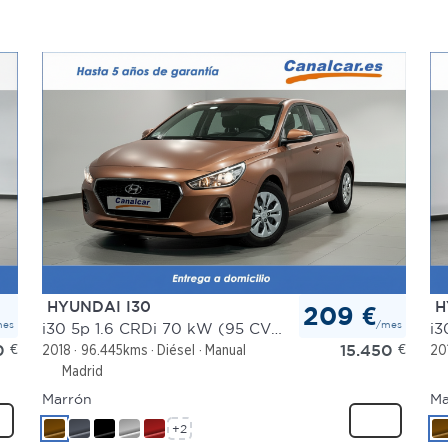
HYUNDAI I30
H
209 €
mes
/mes
i30 5p 1.6 CRDi 70 kW (95 CV) Klass
i3
0
€
15.450
€
2018
96.445kms
Diésel
Manual
20
Madrid
Marrón
Ma
+2