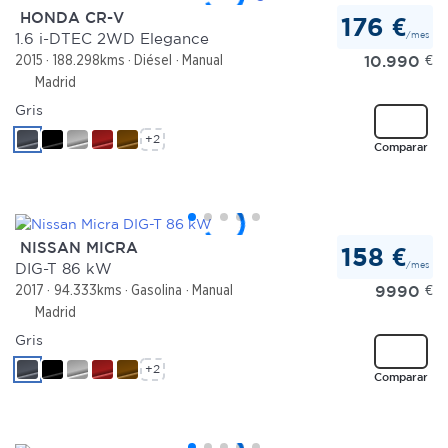
HONDA CR-V
176 €
/mes
1.6 i-DTEC 2WD Elegance
10.990
€
2015
188.298kms
Diésel
Manual
Madrid
Gris
+2
Comparar
NISSAN MICRA
158 €
/mes
DIG-T 86 kW
9990
€
2017
94.333kms
Gasolina
Manual
Madrid
Gris
+2
Comparar