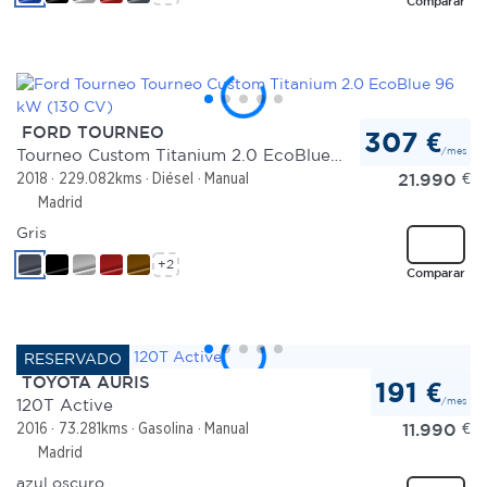
Comparar
FORD TOURNEO
307 €
/mes
Tourneo Custom Titanium 2.0 EcoBlue 96 kW (130 CV)
21.990
€
2018
229.082kms
Diésel
Manual
Madrid
Gris
+2
Comparar
TOYOTA AURIS
191 €
/mes
120T Active
11.990
€
2016
73.281kms
Gasolina
Manual
Madrid
azul oscuro