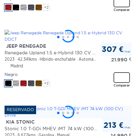
+2
Comparar
JEEP RENEGADE
307 €
/mes
Renegade Upland 1.5 e-Hybrid 130 CV DDCT
21.990
€
2023
42.341kms
Híbrido-enchufable
Automático
Madrid
Negro
+2
Comparar
KIA STONIC
213 €
/mes
Stonic 1.0 T-GDi MHEV iMT 74 kW (100 CV) Drive
14.990
€
2023
6.672kms
Gasolina
Manual