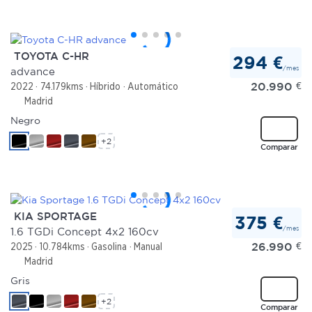
TOYOTA C-HR
294 €
/mes
advance
20.990
€
2022
74.179kms
Híbrido
Automático
Madrid
Negro
+2
Comparar
KIA SPORTAGE
375 €
/mes
1.6 TGDi Concept 4x2 160cv
26.990
€
2025
10.784kms
Gasolina
Manual
Madrid
Gris
+2
Comparar