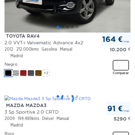
TOYOTA RAV4
164 €
/mes
2.0 VVT-i Valvematic Advance 4x2
10.200
€
2012
212.000kms
Gasolina
Manual
Madrid
Negro
+2
Comparar
MAZDA MAZDA3
91 €
/mes
3 5p Sportive 2.0 CRTD
5290
€
2009
199.489kms
Diésel
Manual
Madrid
Rojo