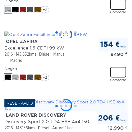
Blanco
+2
Comparar
OPEL ZAFIRA
154 €
/mes
Excellence 1.6 CDTI 99 kW
9490
€
2016
145.652kms
Diésel
Manual
Madrid
Negro
+2
Comparar
LAND ROVER DISCOVERY
206 €
/mes
Discovery Sport 2.0 TD4 HSE 4x4 150
12.990
€
2016
143.156kms
Diésel
Automático