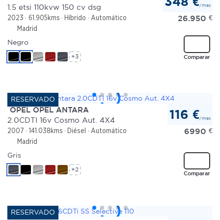
348 €
/mes
1.5 etsi 110kvw 150 cv dsg
26.950
€
2023
61.905kms
Híbrido
Automático
Madrid
Negro
+3
Comparar
OPEL OPEL ANTARA
116 €
/mes
2.0CDTI 16v Cosmo Aut. 4X4
6990
€
2007
141.038kms
Diésel
Automático
Madrid
Gris
+2
Comparar