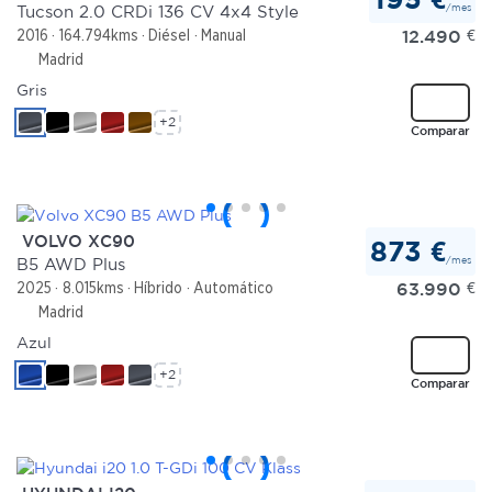
/mes
Tucson 2.0 CRDi 136 CV 4x4 Style
12.490
€
2016
164.794kms
Diésel
Manual
Madrid
Gris
+2
Comparar
VOLVO XC90
873 €
/mes
B5 AWD Plus
63.990
€
2025
8.015kms
Híbrido
Automático
Madrid
Azul
+2
Comparar