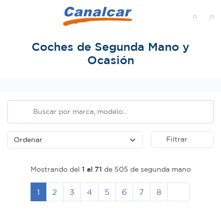
MENÚ
Coches de Segunda Mano y
Ocasión
Inicio
Filtrar
Mostrando del
1 al 71
de 505 de segunda mano
Siguiente
1
2
3
4
5
6
7
8