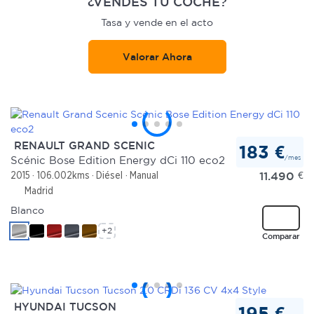
¿VENDES TU COCHE?
Tasa y vende en el acto
Valorar Ahora
RENAULT GRAND SCENIC
183 €
/mes
Scénic Bose Edition Energy dCi 110 eco2
11.490
€
2015
106.002kms
Diésel
Manual
Madrid
Blanco
+2
Comparar
HYUNDAI TUCSON
195 €