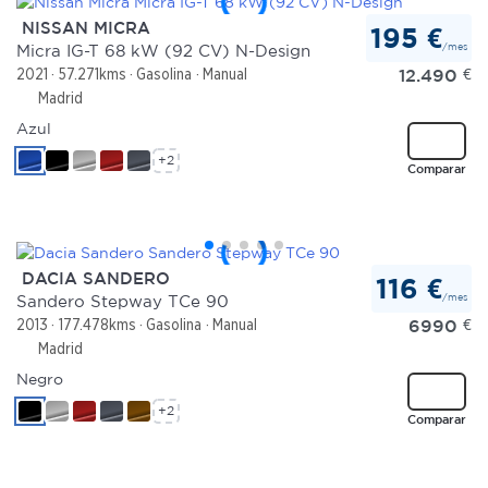
NISSAN MICRA
195 €
/mes
Micra IG-T 68 kW (92 CV) N-Design
12.490
€
2021
57.271kms
Gasolina
Manual
Madrid
Azul
+2
Comparar
DACIA SANDERO
116 €
/mes
Sandero Stepway TCe 90
6990
€
2013
177.478kms
Gasolina
Manual
Madrid
Negro
+2
Comparar