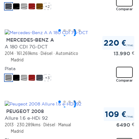
+2
Comparar
MERCEDES-BENZ A
220 €
/mes
A 180 CDI 7G-DCT
13.990
€
2014
161.269kms
Diésel
Automático
Madrid
Plata
+3
Comparar
PEUGEOT 2008
109 €
/mes
Allure 1.6 e-HDi 92
6490
€
2013
230.289kms
Diésel
Manual
Madrid