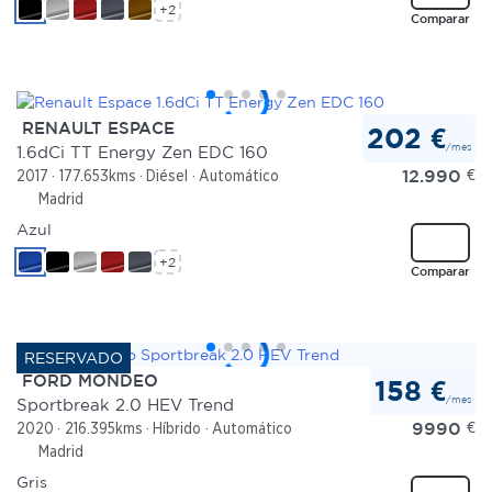
+2
Comparar
RENAULT ESPACE
202 €
/mes
1.6dCi TT Energy Zen EDC 160
12.990
€
2017
177.653kms
Diésel
Automático
Madrid
Azul
+2
Comparar
FORD MONDEO
158 €
/mes
Sportbreak 2.0 HEV Trend
9990
€
2020
216.395kms
Híbrido
Automático
Madrid
Gris