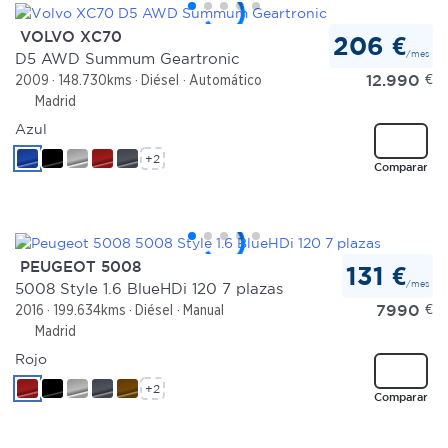
VOLVO XC70
206 €
/mes
D5 AWD Summum Geartronic
12.990
€
2009
148.730kms
Diésel
Automático
Madrid
Azul
+2
Comparar
PEUGEOT 5008
131 €
/mes
5008 Style 1.6 BlueHDi 120 7 plazas
7990
€
2016
199.634kms
Diésel
Manual
Madrid
Rojo
+2
Comparar