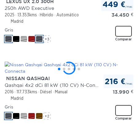
LEXUS UX 2.0 300H
449 €
/mes
250h AWD Executive
Las cookies de este sitio web se usan para personalizar
34.450
€
2025
13.353kms
Híbrido
Automático
el contenido y los anuncios, ofrecer funciones de redes
Madrid
sociales y analizar el tráfico. Además, compartimos
Gris
información sobre el uso que haga del sitio web con
+3
Comparar
nuestros partners de redes sociales, publicidad y análisis
web, quienes pueden combinarla con otra información
que les haya proporcionado o que hayan recopilado a
partir del uso que haya hecho de sus servicios.
NISSAN QASHQAI
216 €
/mes
Qashqai 4x2 dCi 81 kW (110 CV) N-Connecta
13.990
€
2016
117.733kms
Diésel
Manual
Madrid
Gris
+2
Comparar