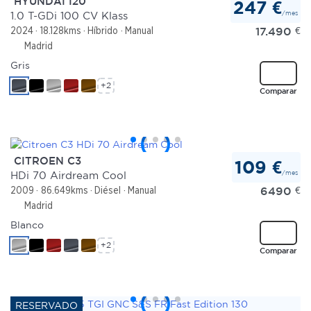
HYUNDAI I20
247 €
/mes
1.0 T-GDi 100 CV Klass
17.490
€
2024
18.128kms
Híbrido
Manual
Madrid
Gris
+2
Comparar
CITROEN C3
109 €
/mes
HDi 70 Airdream Cool
6490
€
2009
86.649kms
Diésel
Manual
Madrid
Blanco
+2
Comparar