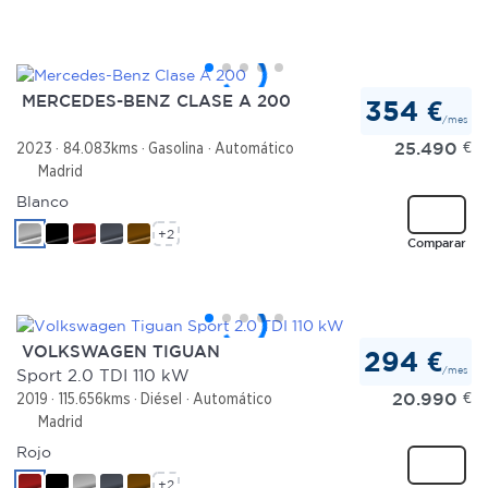
MERCEDES-BENZ CLASE A 200
354 €
/mes
25.490
€
2023
84.083kms
Gasolina
Automático
Madrid
Blanco
+2
Comparar
VOLKSWAGEN TIGUAN
294 €
/mes
Sport 2.0 TDI 110 kW
20.990
€
2019
115.656kms
Diésel
Automático
Madrid
Rojo
+2