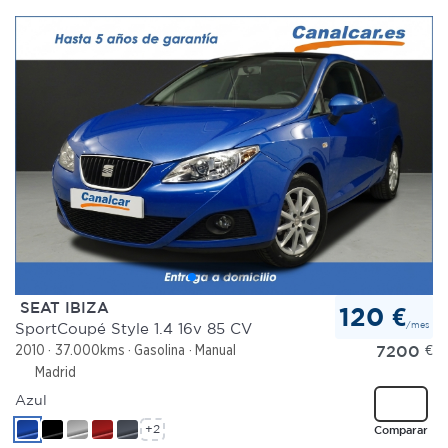
SEAT IBIZA
120 €
/mes
SportCoupé Style 1.4 16v 85 CV
7200
€
2010
37.000kms
Gasolina
Manual
Madrid
Azul
+2
Comparar