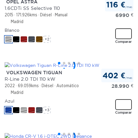
OPEL ASTRA
116 €
/mes
1.6CDTi SS Selective 110
6990
€
2015
171.926kms
Diésel
Manual
Madrid
Blanco
+2
Comparar
VOLKSWAGEN TIGUAN
402 €
/mes
R-Line 2.0 TDI 110 kW
28.990
€
2022
69.059kms
Diésel
Automático
Madrid
Azul
+3
Comparar