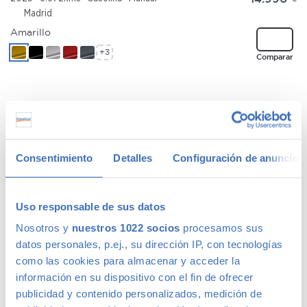
Madrid
Amarillo
+3
Comparar
HYUNDAI BAYON
227 €
/mes
Bayon 1.2 MPi 79 CV Maxx
15.990
€
2024
51.206kms
Gasolina
Manual
Consentimiento
Detalles
Configuración de anuncios
Madrid
Blanco
Uso responsable de sus datos
+2
Comparar
Nosotros y
nuestros 1022 socios
procesamos sus
datos personales, p.ej., su dirección IP, con tecnologías
como las cookies para almacenar y acceder la
información en su dispositivo con el fin de ofrecer
FORD KUGA
191 €
publicidad y contenido personalizados, medición de
/mes
Kuga Trend 2.0 TDCi 140 CV 2WD