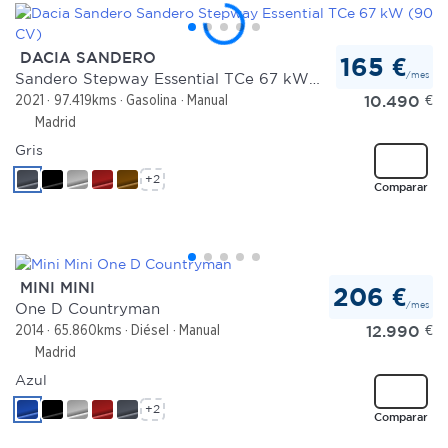
DACIA SANDERO
165 €
/mes
Sandero Stepway Essential TCe 67 kW (90 CV)
10.490
€
2021
97.419kms
Gasolina
Manual
Madrid
Gris
+2
Comparar
MINI MINI
206 €
/mes
One D Countryman
12.990
€
2014
65.860kms
Diésel
Manual
Madrid
Azul
+2
Comparar