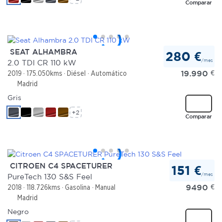
Comparar
SEAT ALHAMBRA
280 €
/mes
2.0 TDI CR 110 kW
19.990
€
2019
175.050kms
Diésel
Automático
Madrid
Gris
+2
Comparar
CITROEN C4 SPACETURER
151 €
/mes
PureTech 130 S&S Feel
9490
€
2018
118.726kms
Gasolina
Manual
Madrid
Negro