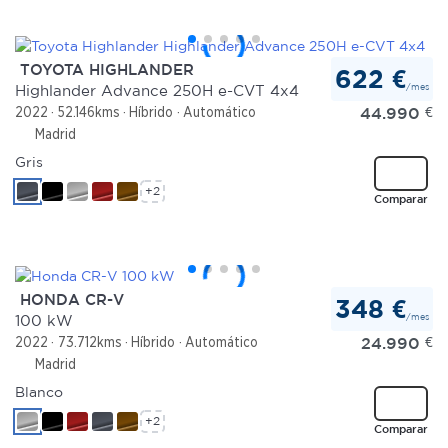
TOYOTA HIGHLANDER
622 €
/mes
Highlander Advance 250H e-CVT 4x4
44.990
€
2022
52.146kms
Híbrido
Automático
Madrid
Gris
+2
Comparar
HONDA CR-V
348 €
/mes
100 kW
24.990
€
2022
73.712kms
Híbrido
Automático
Madrid
Blanco
+2
Comparar