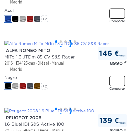
Madrid
Azul
+2
Comparar
ALFA ROMEO MITO
146 €
/mes
MiTo 1.3 JTDm 85 CV S&S Racer
8990
€
2016
134.125kms
Diésel
Manual
Madrid
Negro
+2
Comparar
PEUGEOT 2008
139 €
/mes
1.6 BlueHDI S&S Active 100
8490
€
2015
155.596kms
Diésel
Manual