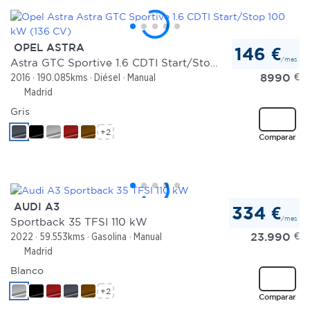
OPEL ASTRA
146 €
/mes
Astra GTC Sportive 1.6 CDTI Start/Stop 100 kW (136 CV)
8990
€
2016
190.085kms
Diésel
Manual
Madrid
Gris
+2
Comparar
AUDI A3
334 €
/mes
Sportback 35 TFSI 110 kW
23.990
€
2022
59.553kms
Gasolina
Manual
Madrid
Blanco
+2
Comparar