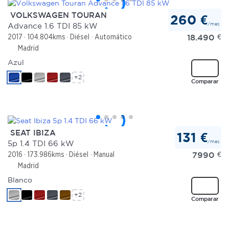
VOLKSWAGEN TOURAN
260 €
/mes
Advance 1.6 TDI 85 kW
18.490
€
2017
104.804kms
Diésel
Automático
Madrid
Azul
+2
Comparar
SEAT IBIZA
131 €
/mes
5p 1.4 TDI 66 kW
7990
€
2016
173.986kms
Diésel
Manual
Madrid
Blanco
+2
Comparar