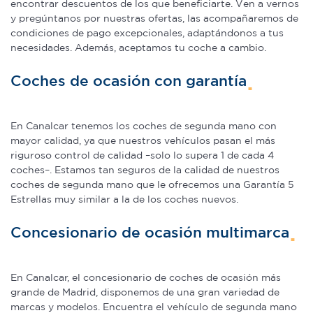
encontrar descuentos de los que beneficiarte. Ven a vernos
y pregúntanos por nuestras ofertas, las acompañaremos de
Las cookies de este sitio web se usan para personalizar
condiciones de pago excepcionales, adaptándonos a tus
el contenido y los anuncios, ofrecer funciones de redes
necesidades. Además, aceptamos tu coche a cambio.
sociales y analizar el tráfico. Además, compartimos
Coches de ocasión con garantía
información sobre el uso que haga del sitio web con
nuestros partners de redes sociales, publicidad y análisis
web, quienes pueden combinarla con otra información
En Canalcar tenemos los coches de segunda mano con
que les haya proporcionado o que hayan recopilado a
mayor calidad, ya que nuestros vehículos pasan el más
partir del uso que haya hecho de sus servicios.
riguroso control de calidad –solo lo supera 1 de cada 4
coches–. Estamos tan seguros de la calidad de nuestros
coches de segunda mano que le ofrecemos una Garantía 5
Estrellas muy similar a la de los coches nuevos.
Concesionario de ocasión multimarca
En Canalcar, el concesionario de coches de ocasión más
grande de Madrid, disponemos de una gran variedad de
marcas y modelos. Encuentra el vehículo de segunda mano