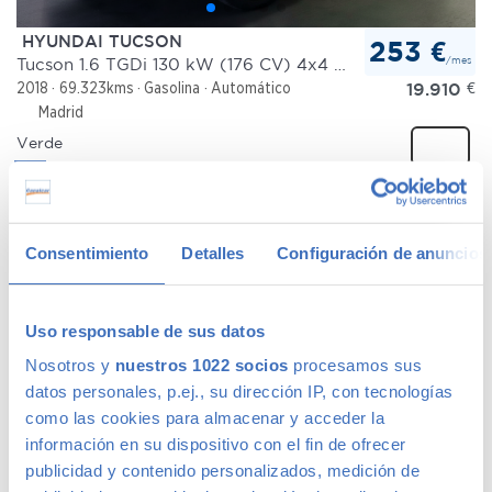
HYUNDAI TUCSON
253 €
/mes
Tucson 1.6 TGDi 130 kW (176 CV) 4x4 Style 7DCT
19.910
€
2018
69.323kms
Gasolina
Automático
Madrid
Verde
Comparar
+2
Consentimiento
Detalles
Configuración de anuncios
Uso responsable de sus datos
Nosotros y
nuestros 1022 socios
procesamos sus
datos personales, p.ej., su dirección IP, con tecnologías
Ventajas de comprar un coche de
como las cookies para almacenar y acceder la
segunda mano
información en su dispositivo con el fin de ofrecer
publicidad y contenido personalizados, medición de