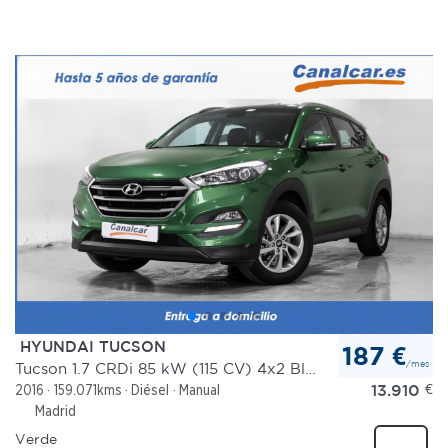
HYUNDAI TUCSON
187 €
/mes
Tucson 1.7 CRDi 85 kW (115 CV) 4x2 BlueDrive Klass
13.910
€
2016
159.071kms
Diésel
Manual
Madrid
Verde