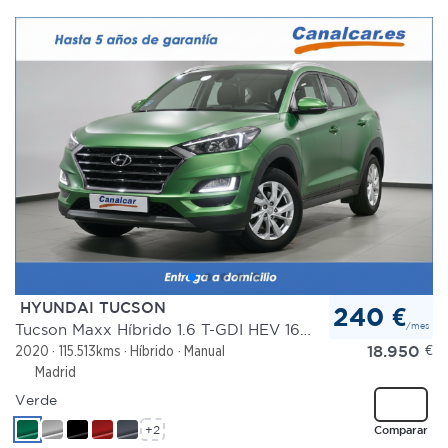
HYUNDAI TUCSON
240 €
/mes
Tucson Maxx Híbrido 1.6 T-GDI HEV 169 kW (230 CV) 6AT
18.950
€
2020
115.513kms
Híbrido
Manual
Madrid
Verde
+2
Comparar