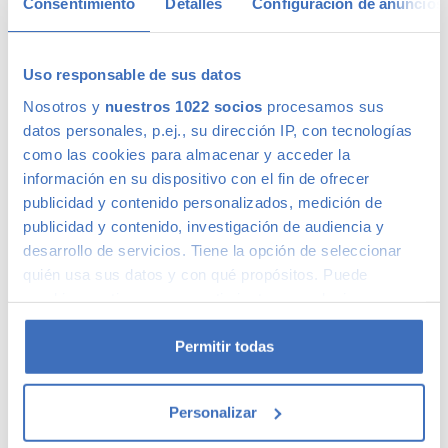
Consentimiento
Detalles
Configuración de anuncios
que mejor se adapte a tus necesidades, con la mejor
relación calidad-precio. O si lo prefieres, ven a vernos y te
aconsejamos.
Uso responsable de sus datos
Calidad Canalcar
Nosotros y
nuestros 1022 socios
procesamos sus
datos personales, p.ej., su dirección IP, con tecnologías
como las cookies para almacenar y acceder la
Compra con total tranquilidad, sólo 1 de cada 4 coches
acaba siendo un coche Canalcar.
Saber más
.
información en su dispositivo con el fin de ofrecer
publicidad y contenido personalizados, medición de
publicidad y contenido, investigación de audiencia y
desarrollo de servicios. Tiene la opción de seleccionar
quién usa sus datos y con qué propósitos. Puede
cambiar o retirar su consentimiento en cualquier
momento desde la Declaración de cookies o clicando en
el Menú de consentimiento.
Permitir todas
Si lo permite, también quisiéramos:
Personalizar
Recopilar información sobre su ubicación
geográfica que puede tener una precisión de varios