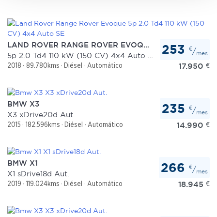
datos personales y establezca sus preferencias en la
sección de datos
. Puede cambiar o retirar su
consentimiento en cualquier momento en la Declaración
de cookies.
LAND ROVER RANGE ROVER EVOQUE
253
€
/
mes
5p 2.0 Td4 110 kW (150 CV) 4x4 Auto SE
Las cookies de este sitio web se usan para personalizar
17.950
€
2018
89.780kms
Diésel
Automático
el contenido y los anuncios, ofrecer funciones de redes
sociales y analizar el tráfico. Además, compartimos
información sobre el uso que haga del sitio web con
BMW X3
235
nuestros partners de redes sociales, publicidad y análisis
€
/
mes
X3 xDrive20d Aut.
web, quienes pueden combinarla con otra información
14.990
€
2015
182.596kms
Diésel
Automático
que les haya proporcionado o que hayan recopilado a
partir del uso que haya hecho de sus servicios.
BMW X1
266
€
/
mes
X1 sDrive18d Aut.
18.945
€
2019
119.024kms
Diésel
Automático