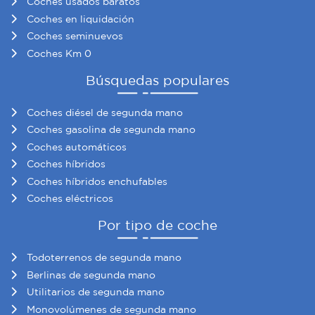
Coches usados baratos
información sobre el uso que haga del sitio web con
Coches en liquidación
nuestros partners de redes sociales, publicidad y análisis
Coches seminuevos
web, quienes pueden combinarla con otra información
Coches Km 0
que les haya proporcionado o que hayan recopilado a
partir del uso que haya hecho de sus servicios.
Búsquedas populares
Coches diésel de segunda mano
Coches gasolina de segunda mano
Coches automáticos
Coches híbridos
Coches híbridos enchufables
Coches eléctricos
Por tipo de coche
Todoterrenos de segunda mano
Berlinas de segunda mano
Utilitarios de segunda mano
Monovolúmenes de segunda mano