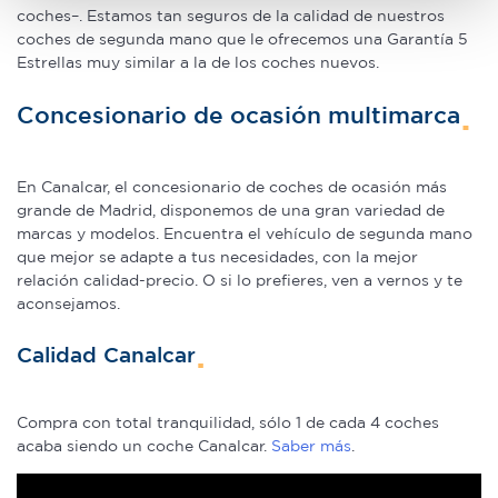
Obtenga más información sobre cómo se procesan sus
coches–. Estamos tan seguros de la calidad de nuestros
datos personales y establezca sus preferencias en la
coches de segunda mano que le ofrecemos una Garantía 5
Estrellas muy similar a la de los coches nuevos.
sección de datos
. Puede cambiar o retirar su
consentimiento en cualquier momento en la Declaración
Concesionario de ocasión multimarca
de cookies.
Las cookies de este sitio web se usan para personalizar
En Canalcar, el concesionario de coches de ocasión más
el contenido y los anuncios, ofrecer funciones de redes
grande de Madrid, disponemos de una gran variedad de
sociales y analizar el tráfico. Además, compartimos
marcas y modelos. Encuentra el vehículo de segunda mano
información sobre el uso que haga del sitio web con
que mejor se adapte a tus necesidades, con la mejor
nuestros partners de redes sociales, publicidad y análisis
relación calidad-precio. O si lo prefieres, ven a vernos y te
web, quienes pueden combinarla con otra información
aconsejamos.
que les haya proporcionado o que hayan recopilado a
Calidad Canalcar
partir del uso que haya hecho de sus servicios.
Compra con total tranquilidad, sólo 1 de cada 4 coches
acaba siendo un coche Canalcar.
Saber más
.