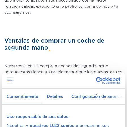
que mejor se adapte a tus necesidades, con la mejor
relación calidad-precio. O si lo prefieres, ven a vernos y te
aconsejamos.
Ventajas de comprar un coche de
segunda mano
Nuestros clientes compran coches de segunda mano
porque estos tienen un precio menor que los nuevos, eso es
un hecho. La ventaja de hacerlo en Canalcar es que no estás
obligado a renunciar a la calidad o a la garantía por este
motivo, ni siquiera en coches más básicos. Además, los
coches de ocasión se presentan como una oportunidad
Consentimiento
Detalles
Configuración de anuncios
única para adquirir gama Premium, ya que la calidad de
fabricación de este tipo de
coches usados
los hace
conservarse en un perfecto estado –permitiéndote la
Uso responsable de sus datos
compra de un coche prácticamente nuevo a un precio
Nosotros y
nuestros 1022 socios
procesamos sus
mucho menor–.