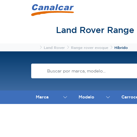
Land Rover Range 
Inicio
Land Rover
Range rover evoque
Híbrido
Marca
Modelo
Carroc