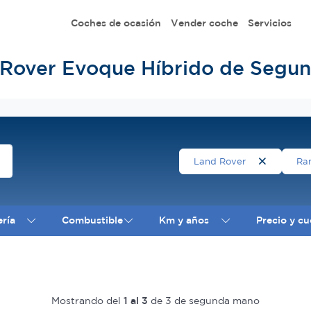
Coches de ocasión
Vender coche
Servicios
Rover Evoque Híbrido de Segu
Land Rover
Ra
ería
Combustible
Km y años
Precio y cu
Mostrando del
1 al 3
de 3 de segunda mano