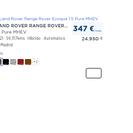
ND ROVER RANGE ROVER EVOQUE
347 €
/mes
5 Pure MHEV
24.950
€
21
59.317kms
Híbrido
Automático
Madrid
is
+2