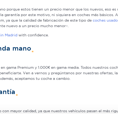
o porque estos tienen un precio menor que los nuevos, eso es u
a la garantía por este motivo, ni siquiera en coches más básicos
, ya que la calidad de fabricación de este tipo de
coches usado
nte nuevo a un precio mucho menor–.
in Madrid
with confidence.
unda mano
en gama Premium y 1.000€ en gama media. Todos nuestros coche
beneficiarte. Ven a vernos y pregúntanos por nuestras ofertas,
 Además, aceptamos tu coche a cambio.
antía
on mayor calidad, ya que nuestros vehículos pasan el más rigur
nuestros coches de segunda mano que le ofrecemos una Garantía 5