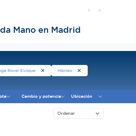
nda Mano en Madrid
nge Rover Evoque
Híbrido
ota
Cambio y potencia
Ubicación