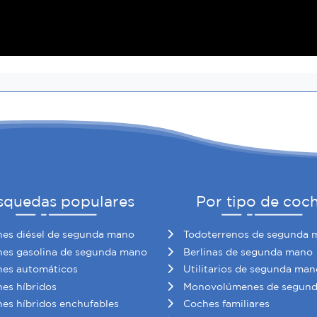
squedas populares
Por tipo de coc
es diésel de segunda mano
Todoterrenos de segunda 
es gasolina de segunda mano
Berlinas de segunda mano
es automáticos
Utilitarios de segunda man
es híbridos
Monovolúmenes de segun
es híbridos enchufables
Coches familiares