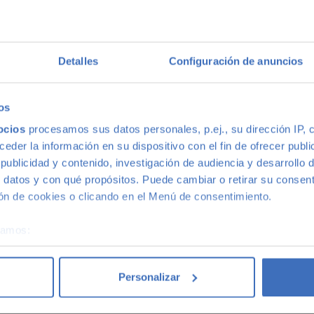
multimarca
Detalles
Configuración de anuncios
ión más grande de Madrid, disponemos de una gran variedad de m
s, con la mejor relación calidad-precio. O si lo prefieres, ven 
os
ocios
procesamos sus datos personales, p.ej., su dirección IP, 
der la información en su dispositivo con el fin de ofrecer publi
ublicidad y contenido, investigación de audiencia y desarrollo d
 datos y con qué propósitos. Puede cambiar o retirar su consent
n de cookies o clicando en el Menú de consentimiento.
coches acaba siendo un coche Canalcar.
Saber más
.
éramos:
 sobre su ubicación geográfica que puede tener una precisión d
tivo analizándolo activamente para buscar características específ
Personalizar
re cómo se procesan sus datos personales y establezca sus pr
rar su consentimiento en cualquier momento en la Declaración d