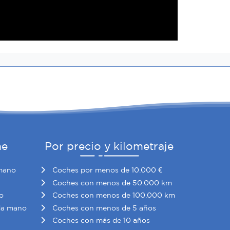
he
Por precio y kilometraje
mano
Coches por menos de 10.000 €
Coches con menos de 50.000 km
o
Coches con menos de 100.000 km
da mano
Coches con menos de 5 años
Coches con más de 10 años