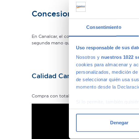
Concesionario de ocasión 
Consentimiento
En Canalcar, el concesionario de coches de ocas
segunda mano que mejor se adapte a tus necesidade
Uso responsable de sus dat
Nosotros y
nuestros 1022 s
cookies para almacenar y acce
personalizados, medición de p
Calidad Canalcar
de seleccionar quién usa sus
momento desde la Declaració
Compra con total tranquilidad, sólo 1 de cada 4 
Si lo permite, también quisi
Recopilar información
Identificar su disposi
Denegar
Obtenga más información sob
datos
. Puede cambiar o reti