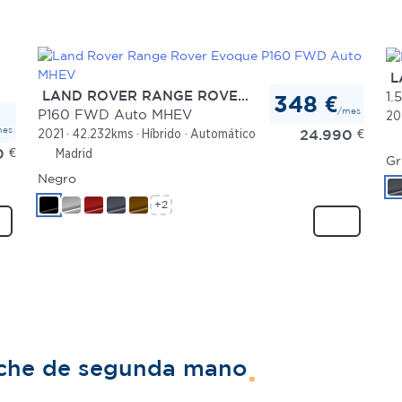
LA
LAND ROVER RANGE ROVER EVOQUE
1.
348 €
/mes
P160 FWD Auto MHEV
20
mes
24.990
€
2021
42.232kms
Híbrido
Automático
0
€
Madrid
Gr
Negro
+2
oche de segunda mano