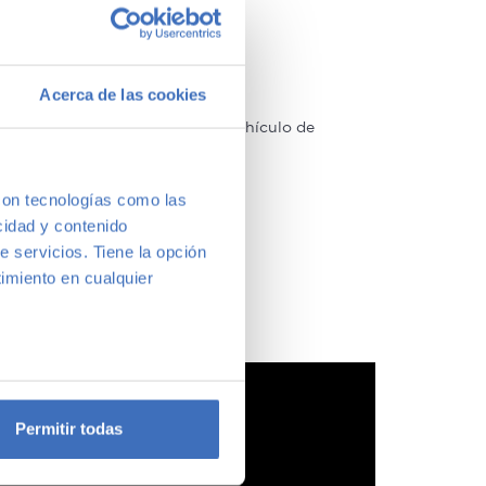
Acerca de las cookies
arcas y modelos. Encuentra el vehículo de
a vernos y te aconsejamos.
con tecnologías como las
cidad y contenido
e servicios. Tiene la opción
imiento en cualquier
e varios metros
icas (huellas digitales)
Permitir todas
eferencias en la
sección de
e cookies.