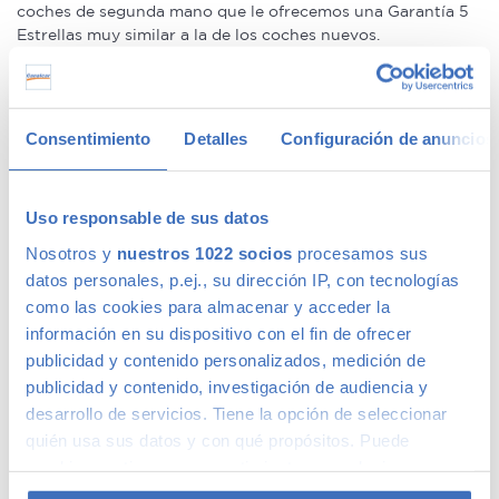
coches de segunda mano que le ofrecemos una Garantía 5
Estrellas muy similar a la de los coches nuevos.
Concesionario de ocasión multimarca
Consentimiento
Detalles
Configuración de anuncios
En Canalcar, el concesionario de coches de ocasión más
grande de Madrid, disponemos de una gran variedad de
marcas y modelos. Encuentra el vehículo de segunda mano
Uso responsable de sus datos
que mejor se adapte a tus necesidades, con la mejor
Nosotros y
nuestros 1022 socios
procesamos sus
relación calidad-precio. O si lo prefieres, ven a vernos y te
aconsejamos.
datos personales, p.ej., su dirección IP, con tecnologías
como las cookies para almacenar y acceder la
información en su dispositivo con el fin de ofrecer
publicidad y contenido personalizados, medición de
publicidad y contenido, investigación de audiencia y
Calidad Canalcar
desarrollo de servicios. Tiene la opción de seleccionar
quién usa sus datos y con qué propósitos. Puede
Compra con total tranquilidad, sólo 1 de cada 4 coches
cambiar o retirar su consentimiento en cualquier
acaba siendo un coche Canalcar.
Saber más
.
momento desde la Declaración de cookies o clicando en