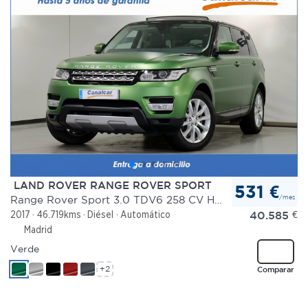
LAND ROVER RANGE ROVER SPORT
531 €
/mes
Range Rover Sport 3.0 TDV6 258 CV HSE
40.585
€
2017
46.719kms
Diésel
Automático
Madrid
Verde
+2
Comparar