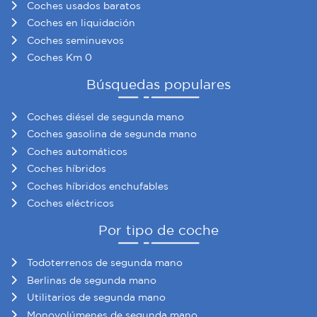
Coches usados baratos
información sobre el uso que haga del sitio web con
Coches en liquidación
nuestros partners de redes sociales, publicidad y análisis
Coches seminuevos
web, quienes pueden combinarla con otra información
Coches Km 0
que les haya proporcionado o que hayan recopilado a
partir del uso que haya hecho de sus servicios.
Búsquedas populares
Coches diésel de segunda mano
Coches gasolina de segunda mano
Coches automáticos
Coches híbridos
Coches híbridos enchufables
Coches eléctricos
Por tipo de coche
Todoterrenos de segunda mano
Berlinas de segunda mano
Utilitarios de segunda mano
Monovolúmenes de segunda mano