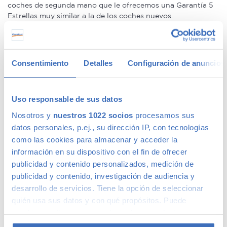
coches de segunda mano que le ofrecemos una Garantía 5
Estrellas muy similar a la de los coches nuevos.
Concesionario de ocasión multimarca
Consentimiento
Detalles
Configuración de anuncios
En Canalcar, el concesionario de coches de ocasión más
grande de Madrid, disponemos de una gran variedad de
marcas y modelos. Encuentra el vehículo de segunda mano
Uso responsable de sus datos
que mejor se adapte a tus necesidades, con la mejor
Nosotros y
nuestros 1022 socios
procesamos sus
relación calidad-precio. O si lo prefieres, ven a vernos y te
aconsejamos.
datos personales, p.ej., su dirección IP, con tecnologías
como las cookies para almacenar y acceder la
información en su dispositivo con el fin de ofrecer
publicidad y contenido personalizados, medición de
publicidad y contenido, investigación de audiencia y
Calidad Canalcar
desarrollo de servicios. Tiene la opción de seleccionar
quién usa sus datos y con qué propósitos. Puede
Compra con total tranquilidad, sólo 1 de cada 4 coches
cambiar o retirar su consentimiento en cualquier
acaba siendo un coche Canalcar.
Saber más
.
momento desde la Declaración de cookies o clicando en