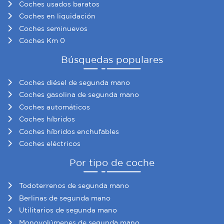
Coches usados baratos
información sobre el uso que haga del sitio web con
Coches en liquidación
nuestros partners de redes sociales, publicidad y análisis
Coches seminuevos
web, quienes pueden combinarla con otra información
Coches Km 0
que les haya proporcionado o que hayan recopilado a
partir del uso que haya hecho de sus servicios.
Búsquedas populares
Coches diésel de segunda mano
Coches gasolina de segunda mano
Coches automáticos
Coches híbridos
Coches híbridos enchufables
Coches eléctricos
Por tipo de coche
Todoterrenos de segunda mano
Berlinas de segunda mano
Utilitarios de segunda mano
Monovolúmenes de segunda mano