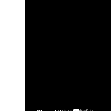
Las cookies de este sitio we
y analizar el tráfico. Ademá
redes sociales, publicidad y
que hayan recopilado a parti