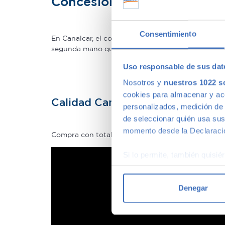
Concesionario de ocasión 
Consentimiento
En Canalcar, el concesionario de coches de ocas
segunda mano que mejor se adapte a tus necesidade
Uso responsable de sus dat
Nosotros y
nuestros 1022 s
cookies para almacenar y acce
Calidad Canalcar
personalizados, medición de p
de seleccionar quién usa sus
momento desde la Declaració
Compra con total tranquilidad, sólo 1 de cada 4 
Si lo permite, también quisi
Recopilar información
Identificar su disposi
Denegar
Obtenga más información sob
datos
. Puede cambiar o reti