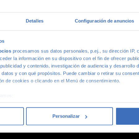
multimarca
Detalles
Configuración de anuncios
ión más grande de Madrid, disponemos de una gran variedad de m
s, con la mejor relación calidad-precio. O si lo prefieres, ven 
os
ocios
procesamos sus datos personales, p.ej., su dirección IP, 
der la información en su dispositivo con el fin de ofrecer publi
ublicidad y contenido, investigación de audiencia y desarrollo d
 datos y con qué propósitos. Puede cambiar o retirar su consent
n de cookies o clicando en el Menú de consentimiento.
coches acaba siendo un coche Canalcar.
Saber más
.
éramos:
 sobre su ubicación geográfica que puede tener una precisión d
tivo analizándolo activamente para buscar características específ
Personalizar
re cómo se procesan sus datos personales y establezca sus pr
rar su consentimiento en cualquier momento en la Declaración d