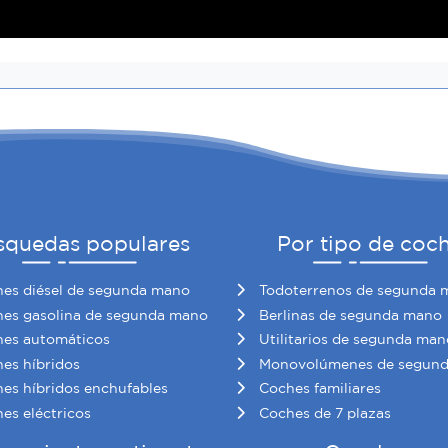
squedas populares
Por tipo de coc
es diésel de segunda mano
Todoterrenos de segunda 
es gasolina de segunda mano
Berlinas de segunda mano
es automáticos
Utilitarios de segunda man
es híbridos
Monovolúmenes de segun
es híbridos enchufables
Coches familiares
es eléctricos
Coches de 7 plazas