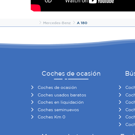
Inicio
Mercedes-Benz
A 180
Coches de ocasión
Bú
Coches de ocasión
Coch
Coches usados baratos
Coch
Coches en liquidación
Coch
Coches seminuevos
Coch
Coches Km 0
Coch
Coch