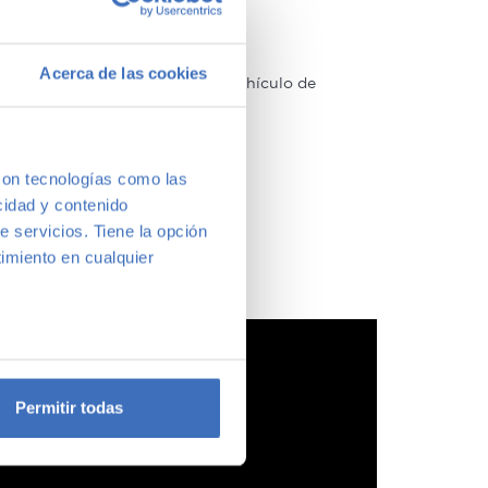
Acerca de las cookies
arcas y modelos. Encuentra el vehículo de
a vernos y te aconsejamos.
con tecnologías como las
cidad y contenido
e servicios. Tiene la opción
imiento en cualquier
e varios metros
icas (huellas digitales)
Permitir todas
eferencias en la
sección de
e cookies.