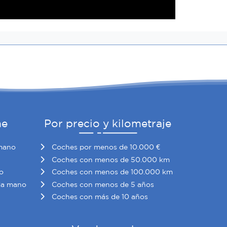
he
Por precio y kilometraje
mano
Coches por menos de 10.000 €
Coches con menos de 50.000 km
o
Coches con menos de 100.000 km
da mano
Coches con menos de 5 años
Coches con más de 10 años