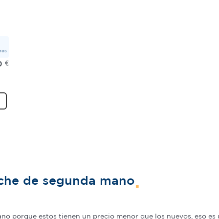
mes
0
€
oche de segunda mano
o porque estos tienen un precio menor que los nuevos, eso es u