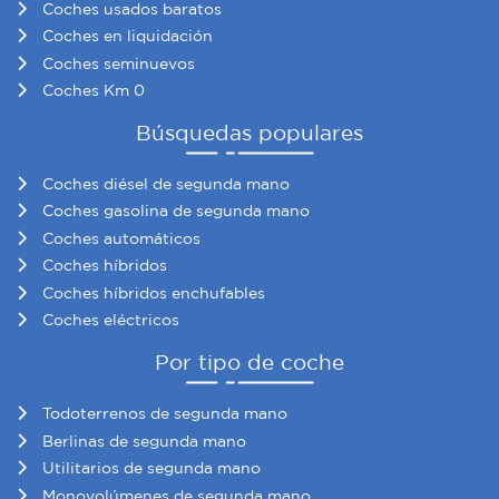
Coches usados baratos
información sobre el uso que haga del sitio web con
Coches en liquidación
nuestros partners de redes sociales, publicidad y análisis
Coches seminuevos
web, quienes pueden combinarla con otra información
Coches Km 0
que les haya proporcionado o que hayan recopilado a
partir del uso que haya hecho de sus servicios.
Búsquedas populares
Coches diésel de segunda mano
Coches gasolina de segunda mano
Coches automáticos
Coches híbridos
Coches híbridos enchufables
Coches eléctricos
Por tipo de coche
Todoterrenos de segunda mano
Berlinas de segunda mano
Utilitarios de segunda mano
Monovolúmenes de segunda mano