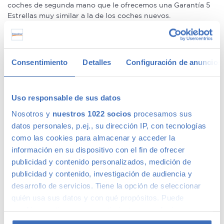
coches de segunda mano que le ofrecemos una Garantía 5
Estrellas muy similar a la de los coches nuevos.
Concesionario de ocasión multimarca
Consentimiento
Detalles
Configuración de anuncios
En Canalcar, el concesionario de coches de ocasión más
grande de Madrid, disponemos de una gran variedad de
marcas y modelos. Encuentra el vehículo de segunda mano
Uso responsable de sus datos
que mejor se adapte a tus necesidades, con la mejor
Nosotros y
nuestros 1022 socios
procesamos sus
relación calidad-precio. O si lo prefieres, ven a vernos y te
aconsejamos.
datos personales, p.ej., su dirección IP, con tecnologías
como las cookies para almacenar y acceder la
información en su dispositivo con el fin de ofrecer
publicidad y contenido personalizados, medición de
publicidad y contenido, investigación de audiencia y
Calidad Canalcar
desarrollo de servicios. Tiene la opción de seleccionar
quién usa sus datos y con qué propósitos. Puede
Compra con total tranquilidad, sólo 1 de cada 4 coches
cambiar o retirar su consentimiento en cualquier
acaba siendo un coche Canalcar.
Saber más
.
momento desde la Declaración de cookies o clicando en