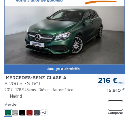
MERCEDES-BENZ CLASE A
216 €
/mes
A 200 d 7G-DCT
15.910
€
2017
178.945kms
Diésel
Automático
Madrid
Verde
+2
Comparar