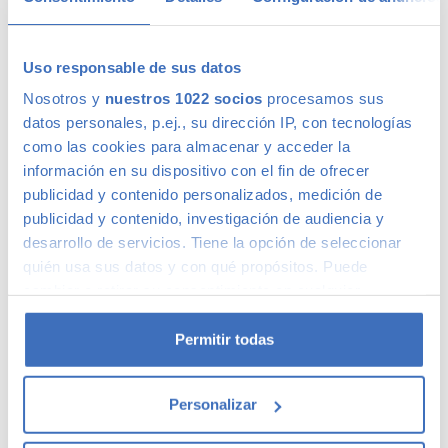
Uso responsable de sus datos
Calidad Canalcar
Nosotros y
nuestros 1022 socios
procesamos sus
datos personales, p.ej., su dirección IP, con tecnologías
como las cookies para almacenar y acceder la
Compra con total tranquilidad, sólo 1 de cada 4 coches
información en su dispositivo con el fin de ofrecer
acaba siendo un coche Canalcar.
Saber más
.
publicidad y contenido personalizados, medición de
publicidad y contenido, investigación de audiencia y
desarrollo de servicios. Tiene la opción de seleccionar
quién usa sus datos y con qué propósitos. Puede
cambiar o retirar su consentimiento en cualquier
momento desde la Declaración de cookies o clicando en
el Menú de consentimiento.
Permitir todas
Si lo permite, también quisiéramos:
Personalizar
Recopilar información sobre su ubicación
geográfica que puede tener una precisión de varios