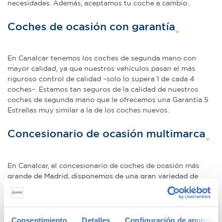
necesidades. Además, aceptamos tu coche a cambio.
Coches de ocasión con garantía
En Canalcar tenemos los coches de segunda mano con
mayor calidad, ya que nuestros vehículos pasan el más
riguroso control de calidad –solo lo supera 1 de cada 4
coches–. Estamos tan seguros de la calidad de nuestros
coches de segunda mano que le ofrecemos una Garantía 5
Estrellas muy similar a la de los coches nuevos.
Concesionario de ocasión multimarca
En Canalcar, el concesionario de coches de ocasión más
grande de Madrid, disponemos de una gran variedad de
marcas y modelos. Encuentra el vehículo de segunda mano
que mejor se adapte a tus necesidades, con la mejor
relación calidad-precio. O si lo prefieres, ven a vernos y te
aconsejamos.
Consentimiento
Detalles
Configuración de anuncios