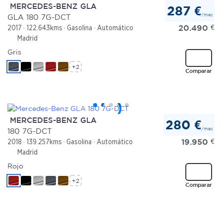
MERCEDES-BENZ GLA
287 €
/mes
GLA 180 7G-DCT
20.490
€
2017
122.643kms
Gasolina
Automático
Madrid
Gris
+2
Comparar
MERCEDES-BENZ GLA
280 €
/mes
180 7G-DCT
19.950
€
2018
139.257kms
Gasolina
Automático
Madrid
Rojo
+2
Comparar