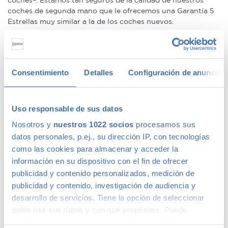
coches–. Estamos tan seguros de la calidad de nuestros
coches de segunda mano que le ofrecemos una Garantía 5
Estrellas muy similar a la de los coches nuevos.
Concesionario de ocasión multimarca
Consentimiento
Detalles
Configuración de anuncios
En Canalcar, el concesionario de coches de ocasión más
grande de Madrid, disponemos de una gran variedad de
marcas y modelos. Encuentra el vehículo de segunda mano
Uso responsable de sus datos
que mejor se adapte a tus necesidades, con la mejor
relación calidad-precio. O si lo prefieres, ven a vernos y te
Nosotros y
nuestros 1022 socios
procesamos sus
aconsejamos.
datos personales, p.ej., su dirección IP, con tecnologías
como las cookies para almacenar y acceder la
Calidad Canalcar
información en su dispositivo con el fin de ofrecer
publicidad y contenido personalizados, medición de
publicidad y contenido, investigación de audiencia y
Compra con total tranquilidad, sólo 1 de cada 4 coches
acaba siendo un coche Canalcar.
Saber más
.
desarrollo de servicios. Tiene la opción de seleccionar
quién usa sus datos y con qué propósitos. Puede
cambiar o retirar su consentimiento en cualquier