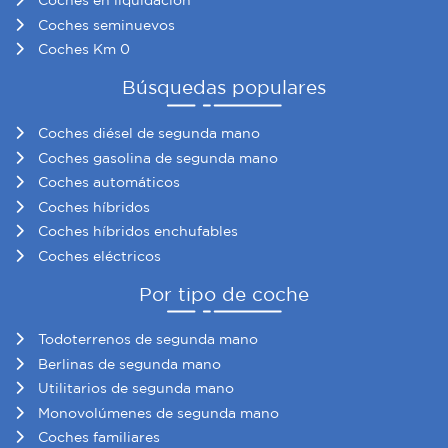
Coches en liquidación
sociales y analizar el tráfico. Además, compartimos
Coches seminuevos
información sobre el uso que haga del sitio web con
Coches Km 0
nuestros partners de redes sociales, publicidad y análisis
web, quienes pueden combinarla con otra información
Búsquedas populares
que les haya proporcionado o que hayan recopilado a
partir del uso que haya hecho de sus servicios.
Coches diésel de segunda mano
Coches gasolina de segunda mano
Coches automáticos
Coches híbridos
Coches híbridos enchufables
Coches eléctricos
Por tipo de coche
Todoterrenos de segunda mano
Berlinas de segunda mano
Utilitarios de segunda mano
Monovolúmenes de segunda mano
Coches familiares