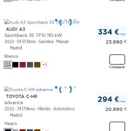
AUDI A3
334 €
/mes
Sportback 35 TFSI 110 kW
23.990
€
2022
59.553kms
Gasolina
Manual
Madrid
Blanco
+2
Comparar
TOYOTA C-HR
294 €
/mes
advance
20.990
€
2022
74.179kms
Híbrido
Automático
Madrid
Negro