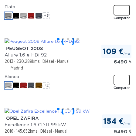
Plata
+3
Comparar
PEUGEOT 2008
109 €
/mes
Allure 1.6 e-HDi 92
6490
€
2013
230.289kms
Diésel
Manual
Madrid
Blanco
+2
Comparar
OPEL ZAFIRA
154 €
/mes
Excellence 1.6 CDTI 99 kW
9490
€
2016
145.652kms
Diésel
Manual