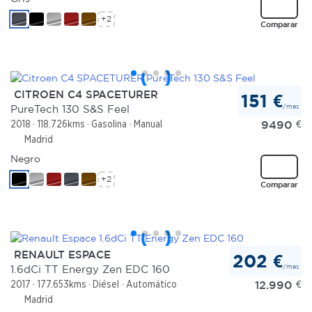
+2
Comparar
CITROEN C4 SPACETURER
151 €
/mes
PureTech 130 S&S Feel
9490
€
2018
118.726kms
Gasolina
Manual
Madrid
Negro
+2
Comparar
RENAULT ESPACE
202 €
/mes
1.6dCi TT Energy Zen EDC 160
12.990
€
2017
177.653kms
Diésel
Automático
Madrid