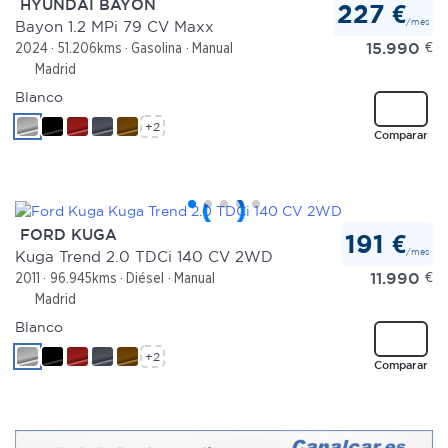
HYUNDAI BAYON
227 €
/mes
Bayon 1.2 MPi 79 CV Maxx
Las cookies de este sitio web se usan para personalizar
15.990
€
2024
51.206kms
Gasolina
Manual
el contenido y los anuncios, ofrecer funciones de redes
Madrid
sociales y analizar el tráfico. Además, compartimos
Blanco
información sobre el uso que haga del sitio web con
+2
Comparar
nuestros partners de redes sociales, publicidad y análisis
web, quienes pueden combinarla con otra información
que les haya proporcionado o que hayan recopilado a
partir del uso que haya hecho de sus servicios.
FORD KUGA
191 €
/mes
Kuga Trend 2.0 TDCi 140 CV 2WD
11.990
€
2011
96.945kms
Diésel
Manual
Madrid
Blanco
+2
Comparar