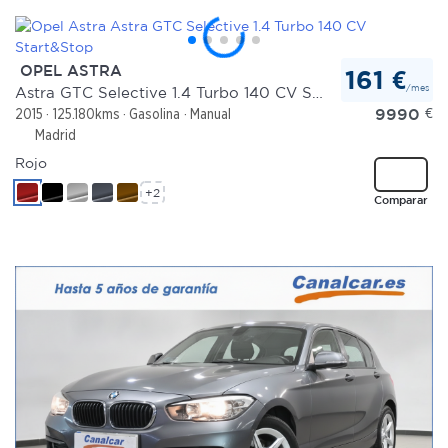
OPEL ASTRA
161 €
/mes
Astra GTC Selective 1.4 Turbo 140 CV Start&Stop
9990
€
2015
125.180kms
Gasolina
Manual
Madrid
Rojo
+2
Comparar