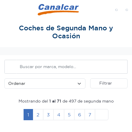
MENÚ
Coches de Segunda Mano y
Ocasión
Inicio
Filtrar
Mostrando del
1 al 71
de 497 de segunda mano
Siguiente
1
2
3
4
5
6
7