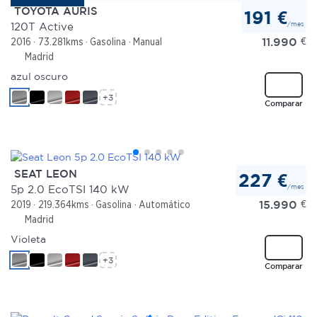
TOYOTA AURIS
191 €
/mes
120T Active
11.990
€
2016
73.281kms
Gasolina
Manual
Madrid
azul oscuro
+3
Comparar
SEAT LEON
227 €
/mes
5p 2.0 EcoTSI 140 kW
15.990
€
2019
219.364kms
Gasolina
Automático
Madrid
Violeta
+3
Comparar