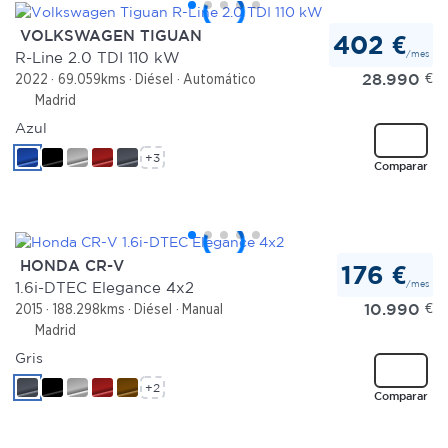
VOLKSWAGEN TIGUAN
402 €
/mes
R-Line 2.0 TDI 110 kW
28.990
€
2022
69.059kms
Diésel
Automático
Madrid
Azul
+3
Comparar
HONDA CR-V
176 €
/mes
1.6i-DTEC Elegance 4x2
10.990
€
2015
188.298kms
Diésel
Manual
Madrid
Gris
+2
Comparar