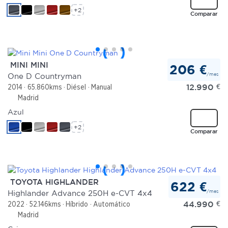
+2
Comparar
MINI MINI
206 €
/mes
One D Countryman
12.990
€
2014
65.860kms
Diésel
Manual
Madrid
Azul
+2
Comparar
TOYOTA HIGHLANDER
622 €
/mes
Highlander Advance 250H e-CVT 4x4
44.990
€
2022
52.146kms
Híbrido
Automático
Madrid