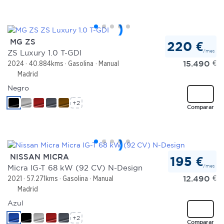
MG ZS
220 €
/mes
ZS Luxury 1.0 T-GDI
15.490
€
2024
40.884kms
Gasolina
Manual
Madrid
Negro
+2
Comparar
NISSAN MICRA
195 €
/mes
Micra IG-T 68 kW (92 CV) N-Design
12.490
€
2021
57.271kms
Gasolina
Manual
Madrid
Azul
+2
Comparar