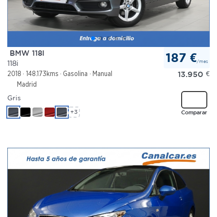
BMW 118I
187 €
/mes
118i
13.950
€
2018
148.173kms
Gasolina
Manual
Madrid
Gris
+3
Comparar