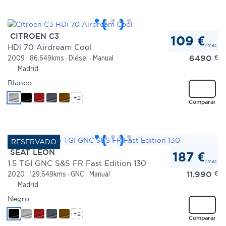
CITROEN C3
109 €
/mes
HDi 70 Airdream Cool
6490
€
2009
86.649kms
Diésel
Manual
Madrid
Blanco
+2
Comparar
SEAT LEON
187 €
/mes
1.5 TGI GNC S&S FR Fast Edition 130
11.990
€
2020
129.649kms
GNC
Manual
Madrid
Negro
+2
Comparar