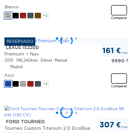
Blanco
+2
Comparar
LEXUS IS220D
161 €
/mes
Premium + Nav
9990
€
2010
148.240kms
Diésel
Manual
Madrid
Azul
+2
Comparar
FORD TOURNEO
307 €
/mes
Tourneo Custom Titanium 2.0 EcoBlue 96 kW (130 CV)