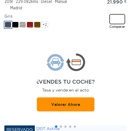
21.990
€
2018
229.082kms
Diésel
Manual
Madrid
Gris
+2
Comparar
¿VENDES TU COCHE?
Tasa y vende en el acto
Valorar Ahora