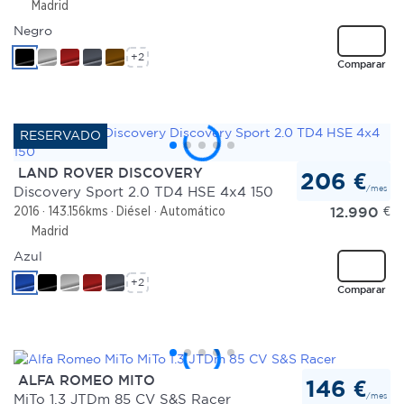
Madrid
Negro
+2
Comparar
LAND ROVER DISCOVERY
206 €
/mes
Discovery Sport 2.0 TD4 HSE 4x4 150
12.990
€
2016
143.156kms
Diésel
Automático
Madrid
Azul
+2
Comparar
ALFA ROMEO MITO
146 €
/mes
MiTo 1.3 JTDm 85 CV S&S Racer