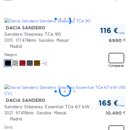
DACIA SANDERO
116 €
/mes
Sandero Stepway TCe 90
6990
€
2013
177.478kms
Gasolina
Manual
Madrid
Negro
+2
Comparar
DACIA SANDERO
165 €
/mes
Sandero Stepway Essential TCe 67 kW (90 CV)
10.490
€
2021
97.419kms
Gasolina
Manual
Madrid
Gris