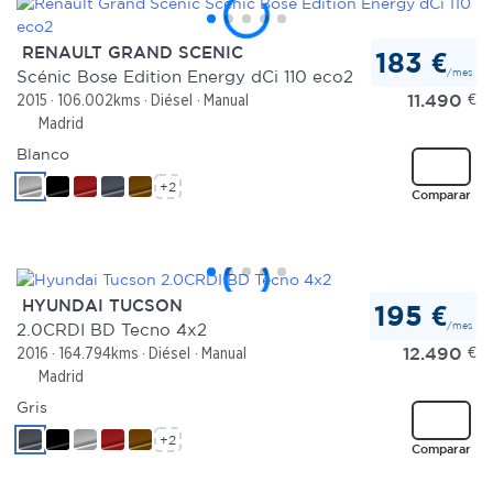
RENAULT GRAND SCENIC
183 €
/mes
Scénic Bose Edition Energy dCi 110 eco2
11.490
€
2015
106.002kms
Diésel
Manual
Madrid
Blanco
+2
Comparar
HYUNDAI TUCSON
195 €
/mes
2.0CRDI BD Tecno 4x2
12.490
€
2016
164.794kms
Diésel
Manual
Madrid
Gris
+2
Comparar