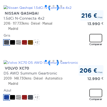
NISSAN QASHQAI
216 €
/mes
1.5dCi N-Connecta 4x2
13.990
€
2016
117.733kms
Diésel
Manual
Madrid
Gris
+2
Comparar
VOLVO XC70
206 €
/mes
D5 AWD Summum Geartronic
12.990
€
2009
148.730kms
Diésel
Automático
Madrid
Azul
+2
Comparar