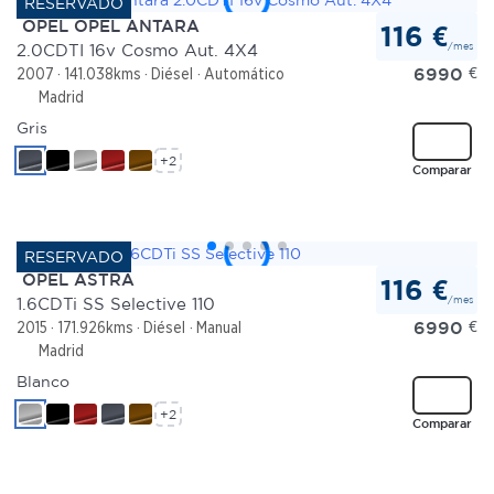
OPEL OPEL ANTARA
116 €
/mes
2.0CDTI 16v Cosmo Aut. 4X4
6990
€
2007
141.038kms
Diésel
Automático
Madrid
Gris
+2
Comparar
OPEL ASTRA
116 €
/mes
1.6CDTi SS Selective 110
6990
€
2015
171.926kms
Diésel
Manual
Madrid
Blanco
+2
Comparar