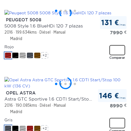
PEUGEOT 5008
131 €
/mes
5008 Style 1.6 BlueHDi 120 7 plazas
7990
€
2016
199.634kms
Diésel
Manual
Madrid
Rojo
+2
Comparar
OPEL ASTRA
146 €
/mes
Astra GTC Sportive 1.6 CDTI Start/Stop 100 kW (136 CV)
8990
€
2016
190.085kms
Diésel
Manual
Madrid
Gris
+2
Comparar