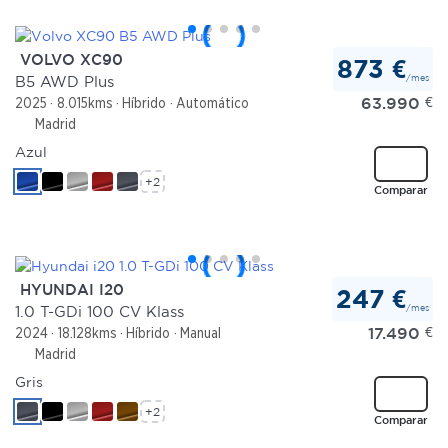
VOLVO XC90
873 €
/mes
B5 AWD Plus
63.990
€
2025
8.015kms
Híbrido
Automático
Madrid
Azul
+2
Comparar
HYUNDAI I20
247 €
/mes
1.0 T-GDi 100 CV Klass
17.490
€
2024
18.128kms
Híbrido
Manual
Madrid
Gris
+2
Comparar