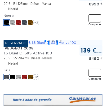
8990
€
2016
134.125kms
Diésel
Manual
Madrid
Negro
+2
Comparar
PEUGEOT 2008
139 €
/mes
1.6 BlueHDI S&S Active 100
8490
€
2015
155.596kms
Diésel
Manual
Madrid
Gris
+2
Comparar