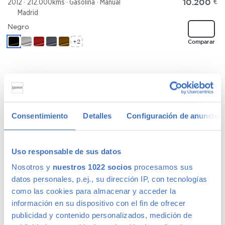
10.200
€
2012
212.000kms
Gasolina
Manual
Madrid
Negro
+2
Comparar
MAZDA MAZDA3
91 €
/mes
2.0CRTD Sportive
Consentimiento
Detalles
Configuración de anuncios
5290
€
2009
199.489kms
Diésel
Manual
Madrid
Rojo
Uso responsable de sus datos
+2
Comparar
Nosotros y
nuestros 1022 socios
procesamos sus
datos personales, p.ej., su dirección IP, con tecnologías
como las cookies para almacenar y acceder la
información en su dispositivo con el fin de ofrecer
publicidad y contenido personalizados, medición de
JEEP RENEGADE