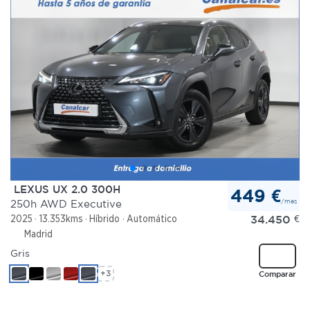
LEXUS UX 2.0 300H
449 €
/mes
250h AWD Executive
34.450
€
2025
13.353kms
Híbrido
Automático
Madrid
Gris
+3
Comparar