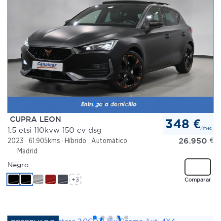
CUPRA LEON
348 €
/mes
1.5 etsi 110kvw 150 cv dsg
26.950
€
2023
61.905kms
Híbrido
Automático
Madrid
Negro
+3
Comparar