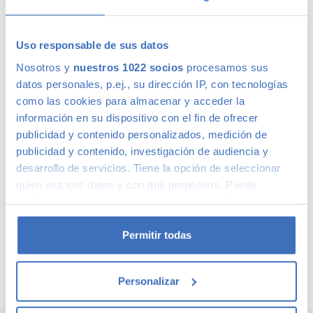
relación calidad-precio. O si lo prefieres, ven a vernos y te
aconsejamos.
Uso responsable de sus datos
Calidad Canalcar
Nosotros y
nuestros 1022 socios
procesamos sus
datos personales, p.ej., su dirección IP, con tecnologías
Compra con total tranquilidad, sólo 1 de cada 4 coches
como las cookies para almacenar y acceder la
acaba siendo un coche Canalcar.
Saber más
.
información en su dispositivo con el fin de ofrecer
publicidad y contenido personalizados, medición de
publicidad y contenido, investigación de audiencia y
desarrollo de servicios. Tiene la opción de seleccionar
quién usa sus datos y con qué propósitos. Puede
cambiar o retirar su consentimiento en cualquier
momento desde la Declaración de cookies o clicando en
el Menú de consentimiento.
Permitir todas
Si lo permite, también quisiéramos:
Personalizar
Recopilar información sobre su ubicación
geográfica que puede tener una precisión de varios