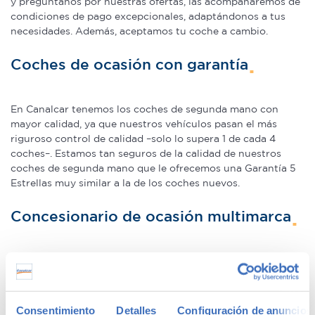
y pregúntanos por nuestras ofertas, las acompañaremos de
condiciones de pago excepcionales, adaptándonos a tus
necesidades. Además, aceptamos tu coche a cambio.
Coches de ocasión con garantía
En Canalcar tenemos los coches de segunda mano con
mayor calidad, ya que nuestros vehículos pasan el más
riguroso control de calidad –solo lo supera 1 de cada 4
coches–. Estamos tan seguros de la calidad de nuestros
coches de segunda mano que le ofrecemos una Garantía 5
Estrellas muy similar a la de los coches nuevos.
Concesionario de ocasión multimarca
En Canalcar, el concesionario de coches de ocasión más
grande de Madrid, disponemos de una gran variedad de
marcas y modelos. Encuentra el vehículo de segunda mano
que mejor se adapte a tus necesidades, con la mejor
Consentimiento
Detalles
Configuración de anuncios