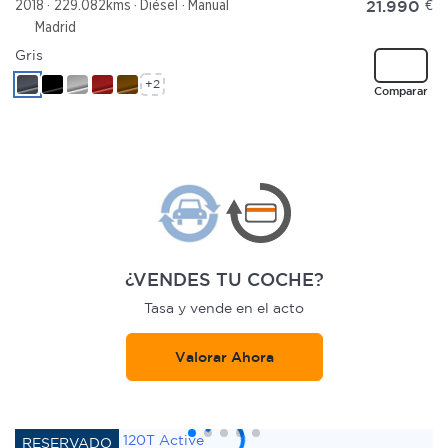
21.990
€
2018
229.082kms
Diésel
Manual
Madrid
Gris
+2
Comparar
¿VENDES TU COCHE?
Tasa y vende en el acto
Valorar Ahora