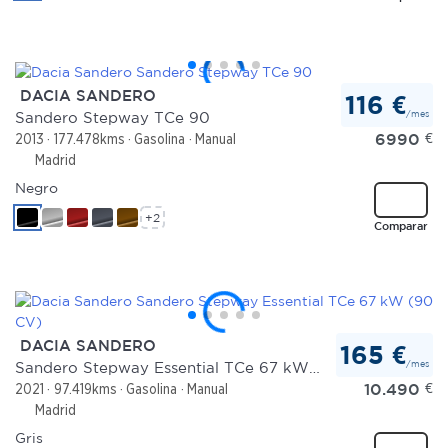
DACIA SANDERO
116 €
/mes
Sandero Stepway TCe 90
6990
€
2013
177.478kms
Gasolina
Manual
Madrid
Negro
+2
Comparar
DACIA SANDERO
165 €
/mes
Sandero Stepway Essential TCe 67 kW (90 CV)
10.490
€
2021
97.419kms
Gasolina
Manual
Madrid
Gris