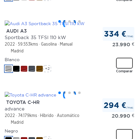
AUDI A3
334 €
/mes
Sportback 35 TFSI 110 kW
23.990
€
2022
59.553kms
Gasolina
Manual
Madrid
Blanco
+2
Comparar
TOYOTA C-HR
294 €
/mes
advance
20.990
€
2022
74.179kms
Híbrido
Automático
Madrid
Negro