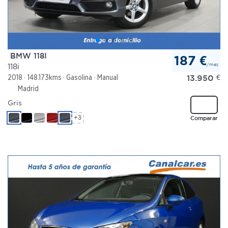
BMW 118I
187 €
/mes
118i
13.950
€
2018
148.173kms
Gasolina
Manual
Madrid
Gris
+3
Comparar