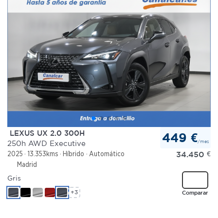
LEXUS UX 2.0 300H
449 €
/mes
250h AWD Executive
34.450
€
2025
13.353kms
Híbrido
Automático
Madrid
Gris
+3
Comparar