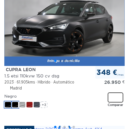
CUPRA LEON
348 €
/mes
1.5 etsi 110kvw 150 cv dsg
26.950
€
2023
61.905kms
Híbrido
Automático
Madrid
Negro
+3
Comparar