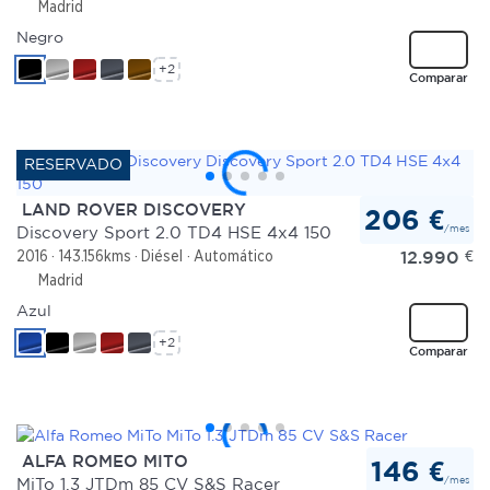
Madrid
Negro
+2
Comparar
LAND ROVER DISCOVERY
206 €
/mes
Discovery Sport 2.0 TD4 HSE 4x4 150
12.990
€
2016
143.156kms
Diésel
Automático
Madrid
Azul
+2
Comparar
ALFA ROMEO MITO
146 €
/mes
MiTo 1.3 JTDm 85 CV S&S Racer