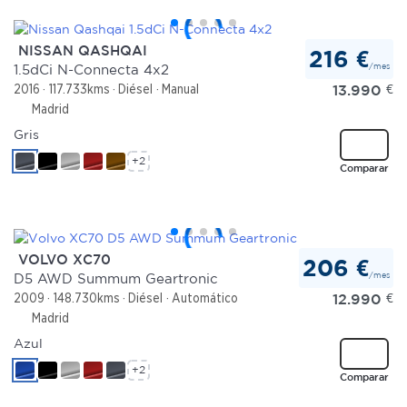
NISSAN QASHQAI
216 €
/mes
1.5dCi N-Connecta 4x2
13.990
€
2016
117.733kms
Diésel
Manual
Madrid
Gris
+2
Comparar
VOLVO XC70
206 €
/mes
D5 AWD Summum Geartronic
12.990
€
2009
148.730kms
Diésel
Automático
Madrid
Azul
+2
Comparar