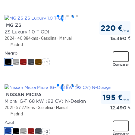
MG ZS
220 €
/mes
ZS Luxury 1.0 T-GDI
15.490
€
2024
40.884kms
Gasolina
Manual
Madrid
Negro
+2
Comparar
NISSAN MICRA
195 €
/mes
Micra IG-T 68 kW (92 CV) N-Design
12.490
€
2021
57.271kms
Gasolina
Manual
Madrid
Azul
+2
Comparar