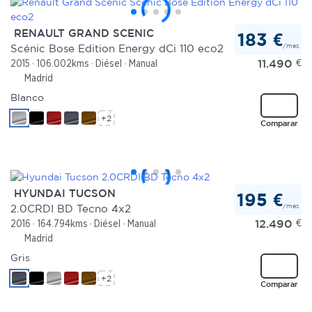
RENAULT GRAND SCENIC
183 €
/mes
Scénic Bose Edition Energy dCi 110 eco2
11.490
€
2015
106.002kms
Diésel
Manual
Madrid
Blanco
+2
Comparar
HYUNDAI TUCSON
195 €
/mes
2.0CRDI BD Tecno 4x2
12.490
€
2016
164.794kms
Diésel
Manual
Madrid
Gris
+2
Comparar