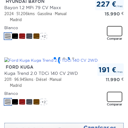
HYUNDAI BAYON
227 €
/mes
Bayon 1.2 MPi 79 CV Maxx
Las cookies de este sitio web se usan para personalizar
15.990
€
2024
51.206kms
Gasolina
Manual
el contenido y los anuncios, ofrecer funciones de redes
Madrid
sociales y analizar el tráfico. Además, compartimos
Blanco
información sobre el uso que haga del sitio web con
+2
Comparar
nuestros partners de redes sociales, publicidad y análisis
web, quienes pueden combinarla con otra información
que les haya proporcionado o que hayan recopilado a
partir del uso que haya hecho de sus servicios.
FORD KUGA
191 €
/mes
Kuga Trend 2.0 TDCi 140 CV 2WD
11.990
€
2011
96.945kms
Diésel
Manual
Madrid
Blanco
+2
Comparar