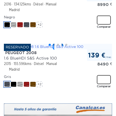
8990
€
2016
134.125kms
Diésel
Manual
Madrid
Negro
+2
Comparar
PEUGEOT 2008
139 €
/mes
1.6 BlueHDI S&S Active 100
8490
€
2015
155.596kms
Diésel
Manual
Madrid
Gris
+2
Comparar