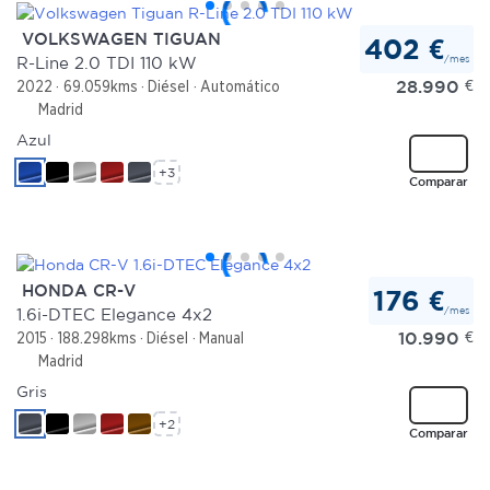
VOLKSWAGEN TIGUAN
402 €
/mes
R-Line 2.0 TDI 110 kW
28.990
€
2022
69.059kms
Diésel
Automático
Madrid
Azul
+3
Comparar
HONDA CR-V
176 €
/mes
1.6i-DTEC Elegance 4x2
10.990
€
2015
188.298kms
Diésel
Manual
Madrid
Gris
+2
Comparar