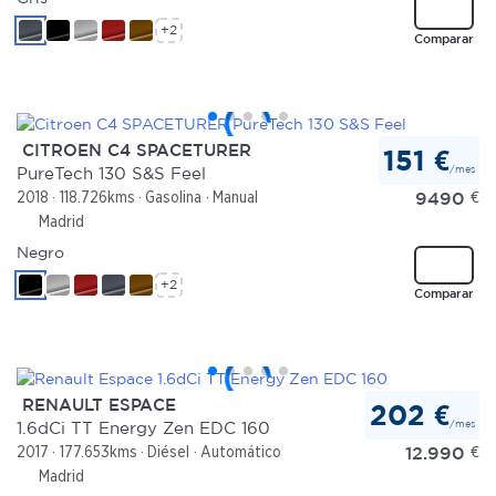
+2
Comparar
CITROEN C4 SPACETURER
151 €
/mes
PureTech 130 S&S Feel
9490
€
2018
118.726kms
Gasolina
Manual
Madrid
Negro
+2
Comparar
RENAULT ESPACE
202 €
/mes
1.6dCi TT Energy Zen EDC 160
12.990
€
2017
177.653kms
Diésel
Automático
Madrid