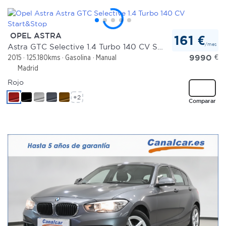
OPEL ASTRA
161 €
/mes
Astra GTC Selective 1.4 Turbo 140 CV Start&Stop
9990
€
2015
125.180kms
Gasolina
Manual
Madrid
Rojo
+2
Comparar