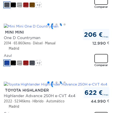
+2
Comparar
MINI MINI
206 €
/mes
One D Countryman
12.990
€
2014
65.860kms
Diésel
Manual
Madrid
Azul
+2
Comparar
TOYOTA HIGHLANDER
622 €
/mes
Highlander Advance 250H e-CVT 4x4
44.990
€
2022
52.146kms
Híbrido
Automático
Madrid