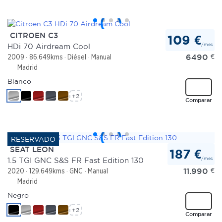
CITROEN C3
109 €
/mes
HDi 70 Airdream Cool
6490
€
2009
86.649kms
Diésel
Manual
Madrid
Blanco
+2
Comparar
SEAT LEON
187 €
/mes
1.5 TGI GNC S&S FR Fast Edition 130
11.990
€
2020
129.649kms
GNC
Manual
Madrid
Negro
+2
Comparar