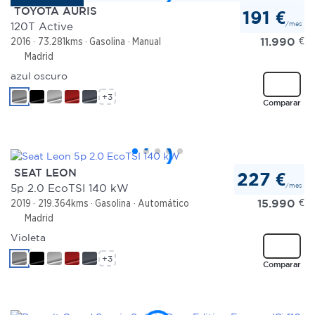
TOYOTA AURIS
191 €
/mes
120T Active
11.990
€
2016
73.281kms
Gasolina
Manual
Madrid
azul oscuro
+3
Comparar
SEAT LEON
227 €
/mes
5p 2.0 EcoTSI 140 kW
15.990
€
2019
219.364kms
Gasolina
Automático
Madrid
Violeta
+3
Comparar