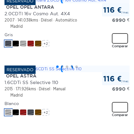
OPEL OPEL ANTARA
116 €
/mes
2.0CDTI 16v Cosmo Aut. 4X4
6990
€
2007
141.038kms
Diésel
Automático
Madrid
Gris
+2
Comparar
OPEL ASTRA
116 €
/mes
1.6CDTi SS Selective 110
6990
€
2015
171.926kms
Diésel
Manual
Madrid
Blanco
+2
Comparar