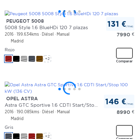
PEUGEOT 5008
131 €
/mes
5008 Style 1.6 BlueHDi 120 7 plazas
7990
€
2016
199.634kms
Diésel
Manual
Madrid
Rojo
+2
Comparar
OPEL ASTRA
146 €
/mes
Astra GTC Sportive 1.6 CDTI Start/Stop 100 kW (136 CV)
8990
€
2016
190.085kms
Diésel
Manual
Madrid
Gris
+2
Comparar