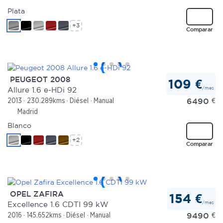
Plata
+3
Comparar
PEUGEOT 2008
109 €
/mes
Allure 1.6 e-HDi 92
6490
€
2013
230.289kms
Diésel
Manual
Madrid
Blanco
+2
Comparar
OPEL ZAFIRA
154 €
/mes
Excellence 1.6 CDTI 99 kW
9490
€
2016
145.652kms
Diésel
Manual