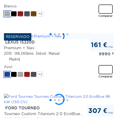
Blanco
+2
Comparar
LEXUS IS220D
161 €
/mes
Premium + Nav
9990
€
2010
148.240kms
Diésel
Manual
Madrid
Azul
+2
Comparar
FORD TOURNEO
307 €
/mes
Tourneo Custom Titanium 2.0 EcoBlue 96 kW (130 CV)