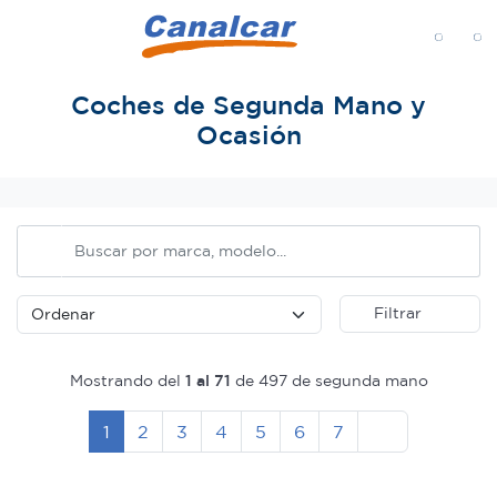
MENÚ
Coches de Segunda Mano y
Ocasión
Inicio
Filtrar
Mostrando del
1 al 71
de 497 de segunda mano
Siguiente
1
2
3
4
5
6
7