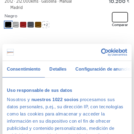
10.200
€
2012
212.000kms
Gasolina
Manual
Madrid
Negro
+2
Comparar
MAZDA MAZDA3
91 €
/mes
2.0CRTD Sportive
Consentimiento
Detalles
Configuración de anuncios
5290
€
2009
199.489kms
Diésel
Manual
Madrid
Rojo
Uso responsable de sus datos
+2
Comparar
Nosotros y
nuestros 1022 socios
procesamos sus
datos personales, p.ej., su dirección IP, con tecnologías
como las cookies para almacenar y acceder la
información en su dispositivo con el fin de ofrecer
publicidad y contenido personalizados, medición de
JEEP RENEGADE