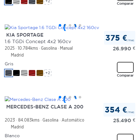
+2
Comparar
KIA SPORTAGE
375 €
/mes
1.6 TGDi Concept 4x2 160cv
26.990
€
2025
10.784kms
Gasolina
Manual
Madrid
Gris
+2
Comparar
MERCEDES-BENZ CLASE A 200
354 €
/mes
25.490
€
2023
84.083kms
Gasolina
Automático
Madrid
Blanco