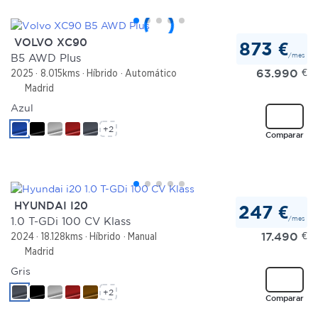
VOLVO XC90
873 €
/mes
B5 AWD Plus
63.990
€
2025
8.015kms
Híbrido
Automático
Madrid
Azul
+2
Comparar
HYUNDAI I20
247 €
/mes
1.0 T-GDi 100 CV Klass
17.490
€
2024
18.128kms
Híbrido
Manual
Madrid
Gris
+2
Comparar