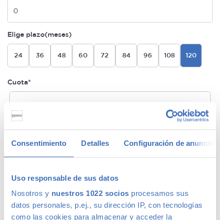
Elige plazo(meses)
24
36
48
60
72
84
96
108
120
Cuota*
Sin Garantía Premium
185€/mes
24 meses de permanencia
Sin coche de sustitución
Consentimiento
Detalles
Configuración de anuncios
1 año Garantía Premium Plata
179€/mes
Sin permanencia
Uso responsable de sus datos
MÁS BARATA
Sin coche de sustitución
Nosotros y
nuestros 1022 socios
procesamos sus
datos personales, p.ej., su dirección IP, con tecnologías
como las cookies para almacenar y acceder la