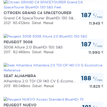
sección de datos
. Puede cambiar o retirar su
consentimiento en cualquier momento en la Declaración
CITROEN GRAND C4 SPACETOURER
187
de cookies.
€
/
mes
Grand C4 SpaceTourer BlueHDi 130 S&S Feel
11.945
€
2021
165.432kms
Diésel
Manual
Las cookies de este sitio web se usan para personalizar
el contenido y los anuncios, ofrecer funciones de redes
sociales y analizar el tráfico. Además, compartimos
PEUGEOT 3008
información sobre el uso que haga del sitio web con
187
€
/
mes
3008 Allure 2.0 BlueHDi 150 S&S
nuestros partners de redes sociales, publicidad y análisis
11.990
€
2017
162.486kms
Diésel
Manual
web, quienes pueden combinarla con otra información
que les haya proporcionado o que hayan recopilado a
partir del uso que haya hecho de sus servicios.
SEAT ALHAMBRA
188
€
/
mes
Alhambra 2.0 TDI CR 140 CV E-Ecomotive Reference
11.825
€
2013
189.048kms
Diésel
Manual
PEUGEOT NUEVO
€