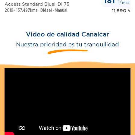
181
/
mes
Access Standard BlueHDi 75
11.590
€
2019
137.497kms
Diésel
Manual
Video de calidad Canalcar
Nuestra prioridad es tu tranquilidad