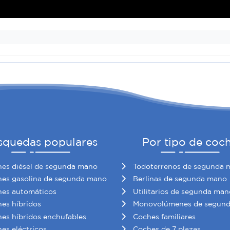
squedas populares
Por tipo de coc
es diésel de segunda mano
Todoterrenos de segunda 
es gasolina de segunda mano
Berlinas de segunda mano
es automáticos
Utilitarios de segunda man
es híbridos
Monovolúmenes de segun
es híbridos enchufables
Coches familiares
es eléctricos
Coches de 7 plazas