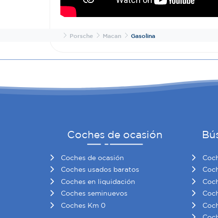
Inicio
Porsche
Macan
Gasolina
Coches de ocasión
Bú
Coches de ocasión
Coch
Coches usados baratos
Coch
Coches en liquidación
Coch
Coches seminuevos
Coch
Coches Km 0
Coch
Coch