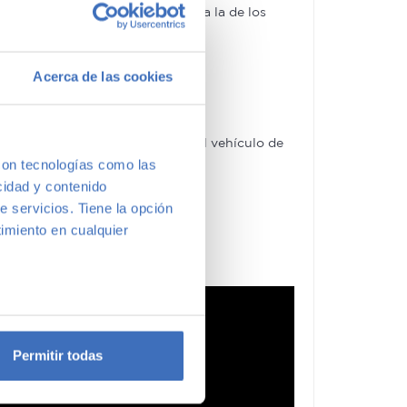
rantía 5 Estrellas muy similar a la de los
Acerca de las cookies
e marcas y modelos. Encuentra el vehículo de
en a vernos y te aconsejamos.
con tecnologías como las
cidad y contenido
e servicios. Tiene la opción
imiento en cualquier
e varios metros
icas (huellas digitales)
Permitir todas
eferencias en la
sección de
e cookies.