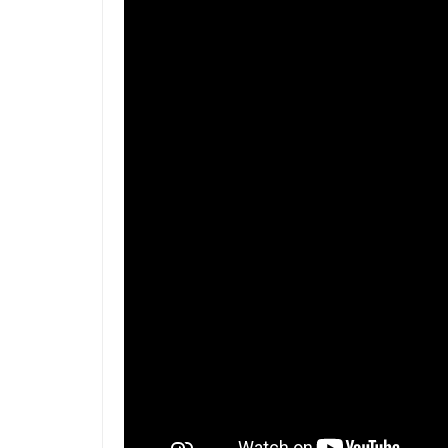
Las cookies de este sitio we
y analizar el tráfico. Ademá
redes sociales, publicidad y
que hayan recopilado a parti