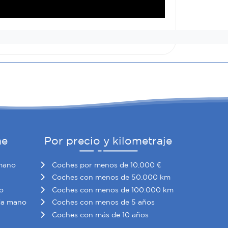
he
Por precio y kilometraje
mano
Coches por menos de 10.000 €
Coches con menos de 50.000 km
o
Coches con menos de 100.000 km
da mano
Coches con menos de 5 años
Coches con más de 10 años