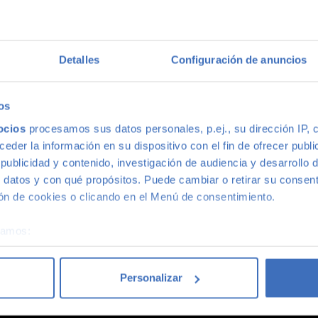
idad de nuestros coches de segunda mano que le ofrecemos una Ga
n multimarca
Detalles
Configuración de anuncios
os
casión más grande de Madrid, disponemos de una gran variedad d
ades, con la mejor relación calidad-precio. O si lo prefieres, v
ocios
procesamos sus datos personales, p.ej., su dirección IP, 
der la información en su dispositivo con el fin de ofrecer publi
ublicidad y contenido, investigación de audiencia y desarrollo d
 datos y con qué propósitos. Puede cambiar o retirar su consent
n de cookies o clicando en el Menú de consentimiento.
 4 coches acaba siendo un coche Canalcar.
Saber más
.
éramos:
 sobre su ubicación geográfica que puede tener una precisión d
tivo analizándolo activamente para buscar características específ
Personalizar
re cómo se procesan sus datos personales y establezca sus pr
rar su consentimiento en cualquier momento en la Declaración d