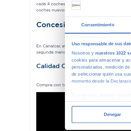
cada 4 coches–. Estamos tan seguros de la cal
coches nuevos.
Concesionario de ocasió
Consentimiento
Uso responsable de sus dat
En Canalcar, el concesionario de coches de o
segunda mano que mejor se adapte a tus necesid
Nosotros y
nuestros 1022 s
cookies para almacenar y acce
Calidad Canalcar
personalizados, medición de p
de seleccionar quién usa sus
momento desde la Declaració
Compra con total tranquilidad, sólo 1 de cada
Si lo permite, también quisi
Recopilar información
Identificar su disposi
Denegar
Obtenga más información sob
datos
. Puede cambiar o reti