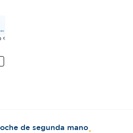
mes
0
€
 coche de segunda mano