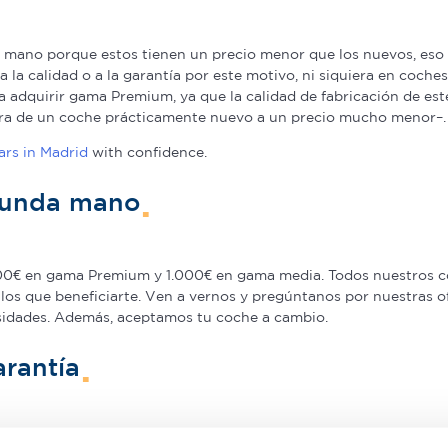
mano porque estos tienen un precio menor que los nuevos, eso e
a la calidad o a la garantía por este motivo, ni siquiera en coch
adquirir gama Premium, ya que la calidad de fabricación de est
pra de un coche prácticamente nuevo a un precio mucho menor–.
rs in Madrid
with confidence.
gunda mano
0€ en gama Premium y 1.000€ en gama media. Todos nuestros co
los que beneficiarte. Ven a vernos y pregúntanos por nuestras 
sidades. Además, aceptamos tu coche a cambio.
rantía
o con mayor calidad, ya que nuestros vehículos pasan el más ri