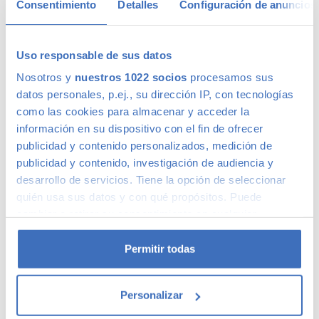
Consentimiento
Detalles
Configuración de anuncios
aconsejamos.
Uso responsable de sus datos
Nosotros y
nuestros 1022 socios
procesamos sus
Calidad Canalcar
datos personales, p.ej., su dirección IP, con tecnologías
como las cookies para almacenar y acceder la
Compra con total tranquilidad, sólo 1 de cada 4 coches
información en su dispositivo con el fin de ofrecer
acaba siendo un coche Canalcar.
Saber más
.
publicidad y contenido personalizados, medición de
publicidad y contenido, investigación de audiencia y
desarrollo de servicios. Tiene la opción de seleccionar
quién usa sus datos y con qué propósitos. Puede
cambiar o retirar su consentimiento en cualquier
momento desde la Declaración de cookies o clicando en
el Menú de consentimiento.
Permitir todas
Si lo permite, también quisiéramos:
Personalizar
Recopilar información sobre su ubicación