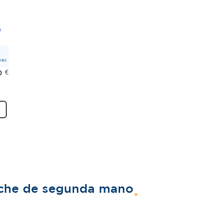
mes
0
€
oche de segunda mano