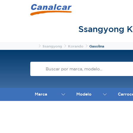
Ssangyong K
Inicio
Ssangyong
Korando
Gasolina
Marca
Modelo
Carroc