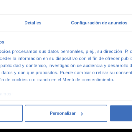
multimarca
Detalles
Configuración de anuncios
ión más grande de Madrid, disponemos de una gran variedad de m
s, con la mejor relación calidad-precio. O si lo prefieres, ven 
os
ocios
procesamos sus datos personales, p.ej., su dirección IP, 
der la información en su dispositivo con el fin de ofrecer publi
ublicidad y contenido, investigación de audiencia y desarrollo d
 datos y con qué propósitos. Puede cambiar o retirar su consent
n de cookies o clicando en el Menú de consentimiento.
coches acaba siendo un coche Canalcar.
Saber más
.
éramos:
 sobre su ubicación geográfica que puede tener una precisión d
tivo analizándolo activamente para buscar características específ
Personalizar
re cómo se procesan sus datos personales y establezca sus pr
rar su consentimiento en cualquier momento en la Declaración d