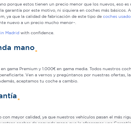
o porque estos tienen un precio menor que los nuevos, eso es u
a la garantía por este motivo, ni siquiera en coches más básicos
, ya que la calidad de fabricación de este tipo de
coches usado
nte nuevo a un precio mucho menor–.
in Madrid
with confidence.
unda mano
en gama Premium y 1.000€ en gama media. Todos nuestros coche
beneficiarte. Ven a vernos y pregúntanos por nuestras ofertas,
 Además, aceptamos tu coche a cambio.
antía
on mayor calidad, ya que nuestros vehículos pasan el más rigur
nuestros coches de segunda mano que le ofrecemos una Garantía 5