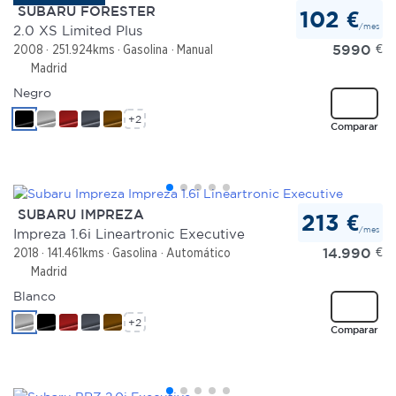
SUBARU FORESTER
102 €
/mes
2.0 XS Limited Plus
5990
€
2008
251.924kms
Gasolina
Manual
Madrid
Negro
+2
Comparar
SUBARU IMPREZA
213 €
/mes
Impreza 1.6i Lineartronic Executive
14.990
€
2018
141.461kms
Gasolina
Automático
Madrid
Blanco
+2
Comparar