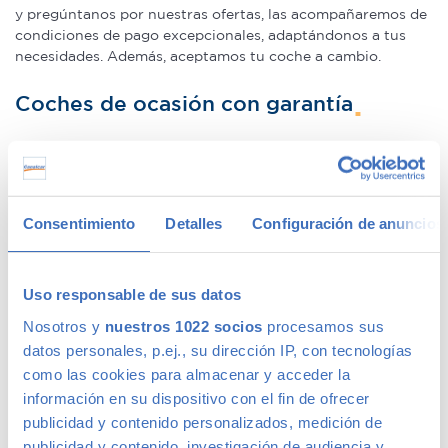
y pregúntanos por nuestras ofertas, las acompañaremos de
condiciones de pago excepcionales, adaptándonos a tus
necesidades. Además, aceptamos tu coche a cambio.
Coches de ocasión con garantía
En Canalcar tenemos los coches de segunda mano con
mayor calidad, ya que nuestros vehículos pasan el más
riguroso control de calidad –solo lo supera 1 de cada 4
Consentimiento
Detalles
Configuración de anuncios
coches–. Estamos tan seguros de la calidad de nuestros
coches de segunda mano que le ofrecemos una Garantía 5
Estrellas muy similar a la de los coches nuevos.
Uso responsable de sus datos
Concesionario de ocasión multimarca
Nosotros y
nuestros 1022 socios
procesamos sus
datos personales, p.ej., su dirección IP, con tecnologías
como las cookies para almacenar y acceder la
En Canalcar, el concesionario de coches de ocasión más
información en su dispositivo con el fin de ofrecer
grande de Madrid, disponemos de una gran variedad de
publicidad y contenido personalizados, medición de
marcas y modelos. Encuentra el vehículo de segunda mano
publicidad y contenido, investigación de audiencia y
que mejor se adapte a tus necesidades, con la mejor