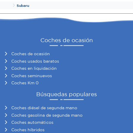
Inicio
Subaru
Las cookies de este sitio web se usan para personalizar
el contenido y los anuncios, ofrecer funciones de redes
sociales y analizar el tráfico. Además, compartimos
información sobre el uso que haga del sitio web con
Coches de ocasión
nuestros partners de redes sociales, publicidad y análisis
web, quienes pueden combinarla con otra información
que les haya proporcionado o que hayan recopilado a
Coches de ocasión
partir del uso que haya hecho de sus servicios.
Coches usados baratos
Coches en liquidación
Coches seminuevos
Coches Km 0
Búsquedas populares
Coches diésel de segunda mano
Coches gasolina de segunda mano
Coches automáticos
Coches híbridos