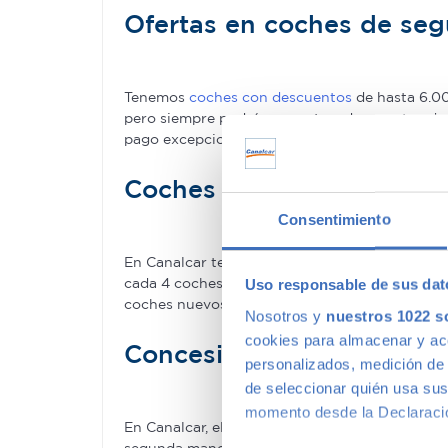
Ofertas en coches de se
Tenemos
coches con descuentos
de hasta 6.00
pero siempre podrás encontrar descuentos de 
pago excepcionales, adaptándonos a tus nece
Coches de ocasión con ga
Consentimiento
En Canalcar tenemos los coches de segunda man
cada 4 coches–. Estamos tan seguros de la cal
Uso responsable de sus dat
coches nuevos.
Nosotros y
nuestros 1022 s
cookies para almacenar y acce
Concesionario de ocasió
personalizados, medición de p
de seleccionar quién usa sus
momento desde la Declaració
En Canalcar, el concesionario de coches de o
segunda mano que mejor se adapte a tus necesid