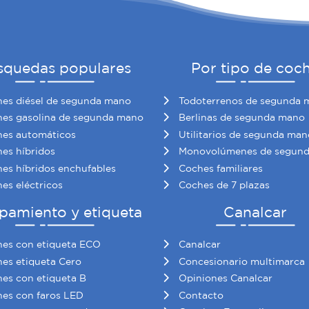
squedas populares
Por tipo de coc
es diésel de segunda mano
Todoterrenos de segunda 
es gasolina de segunda mano
Berlinas de segunda mano
es automáticos
Utilitarios de segunda man
es híbridos
Monovolúmenes de segun
es híbridos enchufables
Coches familiares
es eléctricos
Coches de 7 plazas
pamiento y etiqueta
Canalcar
es con etiqueta ECO
Canalcar
es etiqueta Cero
Concesionario multimarca
es con etiqueta B
Opiniones Canalcar
es con faros LED
Contacto