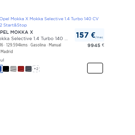
PEL MOKKA X
157 €
/mes
Mokka Selective 1.4 Turbo 140 CV 4x2 Start&Stop
9945
€
16
129.594kms
Gasolina
Manual
Madrid
ul
+2