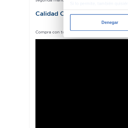
Si lo permite, también quisi
Recopilar información
Calidad Canalcar
Identificar su disposi
Denegar
Obtenga más información sob
Compra con total tranquilidad, sólo 1 de cada
datos
. Puede cambiar o reti
Las cookies de este sitio we
y analizar el tráfico. Ademá
redes sociales, publicidad y
que hayan recopilado a parti