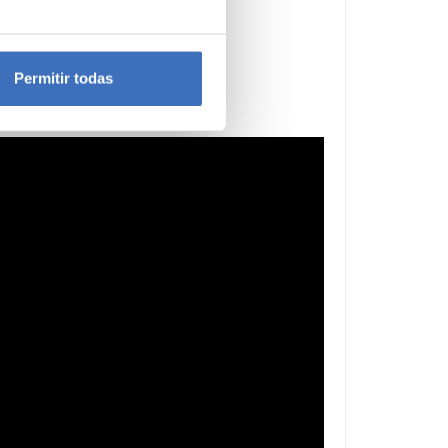
e varios metros
icas (huellas digitales)
Permitir todas
eferencias en la
sección de
e cookies.
 funciones de redes sociales
con nuestros partners de
ue les haya proporcionado o