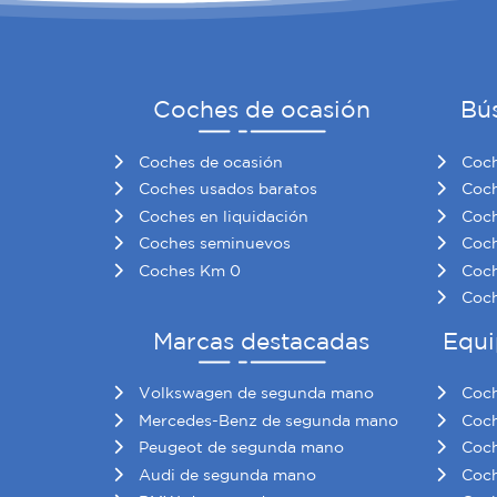
Coches de ocasión
Bú
Coches de ocasión
Coch
Coches usados baratos
Coch
Coches en liquidación
Coch
Coches seminuevos
Coch
Coches Km 0
Coch
Coch
Marcas destacadas
Equi
Volkswagen de segunda mano
Coch
Mercedes-Benz de segunda mano
Coch
Peugeot de segunda mano
Coch
Audi de segunda mano
Coch