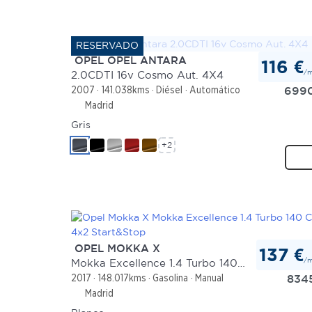
OPEL OPEL ANTARA
116 €
/
2.0CDTI 16v Cosmo Aut. 4X4
699
2007
141.038kms
Diésel
Automático
Madrid
Gris
+2
OPEL MOKKA X
137 €
/
Mokka Excellence 1.4 Turbo 140 CV 4x2 Start&Stop
834
2017
148.017kms
Gasolina
Manual
Madrid