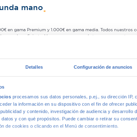
gunda mano
0€ en gama Premium y 1.000€ en gama media. Todos nuestros co
los que beneficiarte. Ven a vernos y pregúntanos por nuestras 
sidades. Además, aceptamos tu coche a cambio.
rantía
Detalles
Configuración de anuncios
o con mayor calidad, ya que nuestros vehículos pasan el más ri
idad de nuestros coches de segunda mano que le ofrecemos una Ga
os
ocios
procesamos sus datos personales, p.ej., su dirección IP, 
der la información en su dispositivo con el fin de ofrecer publi
n multimarca
ublicidad y contenido, investigación de audiencia y desarrollo d
 datos y con qué propósitos. Puede cambiar o retirar su consent
n de cookies o clicando en el Menú de consentimiento.
casión más grande de Madrid, disponemos de una gran variedad d
ades, con la mejor relación calidad-precio. O si lo prefieres, v