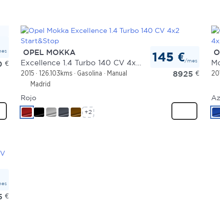
mes
OPEL MOKKA
O
145 €
/mes
Excellence 1.4 Turbo 140 CV 4x2 Start&Stop
0
€
8925
€
2015
126.103kms
Gasolina
Manual
20
Madrid
Rojo
Az
+2
mes
5
€