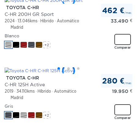
TOYOTA C-HR
462 €
/mes
C-HR 200H GR Sport
33.490
€
2024
13.046kms
Híbrido
Automático
Madrid
Blanco
+2
Comparar
TOYOTA C-HR
280 €
/mes
C-HR 125H Active
19.950
€
2019
34.110kms
Híbrido
Automático
Madrid
Gris
+2
Comparar