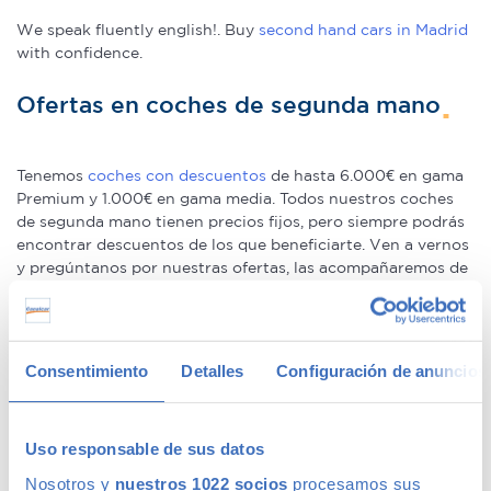
We speak fluently english!. Buy
second hand cars in Madrid
with confidence.
Ofertas en coches de segunda mano
Tenemos
coches con descuentos
de hasta 6.000€ en gama
Premium y 1.000€ en gama media. Todos nuestros coches
de segunda mano tienen precios fijos, pero siempre podrás
encontrar descuentos de los que beneficiarte. Ven a vernos
y pregúntanos por nuestras ofertas, las acompañaremos de
condiciones de pago excepcionales, adaptándonos a tus
necesidades. Además, aceptamos tu coche a cambio.
Coches de ocasión con garantía
Consentimiento
Detalles
Configuración de anuncios
En Canalcar tenemos los coches de segunda mano con
Uso responsable de sus datos
mayor calidad, ya que nuestros vehículos pasan el más
riguroso control de calidad –solo lo supera 1 de cada 4
Nosotros y
nuestros 1022 socios
procesamos sus