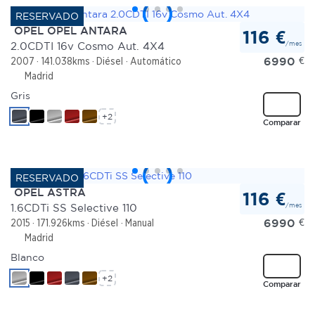
OPEL OPEL ANTARA
116 €
/mes
2.0CDTI 16v Cosmo Aut. 4X4
6990
€
2007
141.038kms
Diésel
Automático
Madrid
Gris
+2
Comparar
OPEL ASTRA
116 €
/mes
1.6CDTi SS Selective 110
6990
€
2015
171.926kms
Diésel
Manual
Madrid
Blanco
+2
Comparar