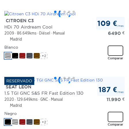
CITROEN C3
109 €
/mes
HDi 70 Airdream Cool
6490
€
2009
86.649kms
Diésel
Manual
Madrid
Blanco
+2
Comparar
SEAT LEON
187 €
/mes
1.5 TGI GNC S&S FR Fast Edition 130
11.990
€
2020
129.649kms
GNC
Manual
Madrid
Negro
+2
Comparar