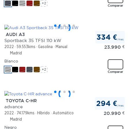
+2
Comparar
AUDI A3
334 €
/mes
Sportback 35 TFSI 110 kW
23.990
€
2022
59.553kms
Gasolina
Manual
Madrid
Blanco
+2
Comparar
TOYOTA C-HR
294 €
/mes
advance
20.990
€
2022
74.179kms
Híbrido
Automático
Madrid
Negro