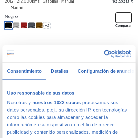
10.200
€
2012
212.000kms
Gasolina
Manual
Madrid
Negro
+2
Comparar
MAZDA MAZDA3
91 €
/mes
3 5p Sportive 2.0 CRTD
Consentimiento
Detalles
Configuración de anuncios
5290
€
2009
199.489kms
Diésel
Manual
Madrid
Rojo
Uso responsable de sus datos
+2
Comparar
Nosotros y
nuestros 1022 socios
procesamos sus
datos personales, p.ej., su dirección IP, con tecnologías
como las cookies para almacenar y acceder la
información en su dispositivo con el fin de ofrecer
publicidad y contenido personalizados, medición de
JEEP RENEGADE