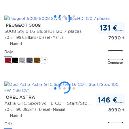
PEUGEOT 5008
131 €
/mes
5008 Style 1.6 BlueHDi 120 7 plazas
7990
€
2016
199.634kms
Diésel
Manual
Madrid
Rojo
+2
Comparar
OPEL ASTRA
146 €
/mes
Astra GTC Sportive 1.6 CDTI Start/Stop 100 kW (136 CV)
8990
€
2016
190.085kms
Diésel
Manual
Madrid
Gris