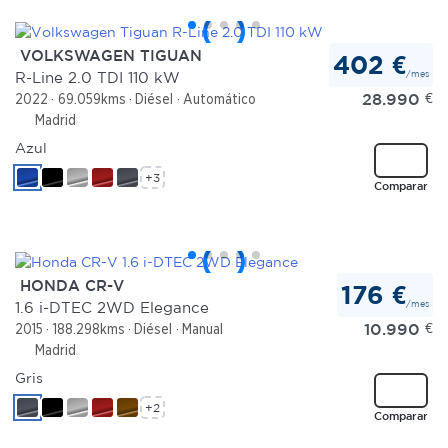
VOLKSWAGEN TIGUAN
402 €
/mes
R-Line 2.0 TDI 110 kW
28.990
€
2022
69.059kms
Diésel
Automático
Madrid
Azul
+3
Comparar
HONDA CR-V
176 €
/mes
1.6 i-DTEC 2WD Elegance
10.990
€
2015
188.298kms
Diésel
Manual
Madrid
Gris
+2
Comparar