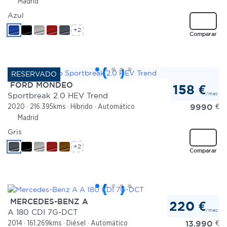
Madrid
Azul
+2
Comparar
FORD MONDEO
158 €
/mes
Sportbreak 2.0 HEV Trend
9990
€
2020
216.395kms
Híbrido
Automático
Madrid
Gris
+2
Comparar
MERCEDES-BENZ A
220 €
/mes
A 180 CDI 7G-DCT
13.990
€
2014
161.269kms
Diésel
Automático