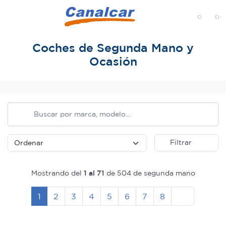
MENÚ
Coches de Segunda Mano y
Ocasión
Inicio
Filtrar
Mostrando del
1 al 71
de 504 de segunda mano
Siguiente
1
2
3
4
5
6
7
8