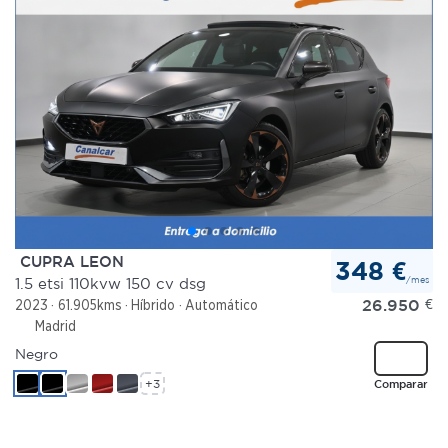
CUPRA LEON
348 €
/mes
1.5 etsi 110kvw 150 cv dsg
26.950
€
2023
61.905kms
Híbrido
Automático
Madrid
Negro
+3
Comparar