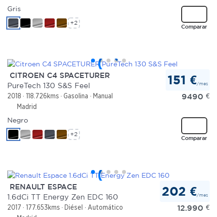
Gris
+2
Comparar
CITROEN C4 SPACETURER
151 €
/mes
PureTech 130 S&S Feel
9490
€
2018
118.726kms
Gasolina
Manual
Madrid
Negro
+2
Comparar
RENAULT ESPACE
202 €
/mes
1.6dCi TT Energy Zen EDC 160
12.990
€
2017
177.653kms
Diésel
Automático