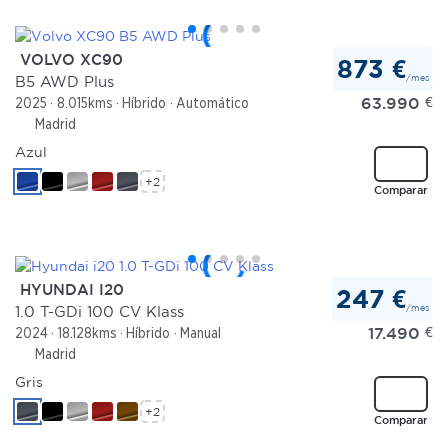
VOLVO XC90
873 €
/mes
B5 AWD Plus
63.990
€
2025
8.015kms
Híbrido
Automático
Madrid
Azul
+2
Comparar
HYUNDAI I20
247 €
/mes
1.0 T-GDi 100 CV Klass
17.490
€
2024
18.128kms
Híbrido
Manual
Madrid
Gris
+2
Comparar