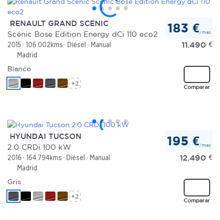
RENAULT GRAND SCENIC
183 €
/mes
Scénic Bose Edition Energy dCi 110 eco2
11.490
€
2015
106.002kms
Diésel
Manual
Madrid
Blanco
+2
Comparar
HYUNDAI TUCSON
195 €
/mes
2.0 CRDi 100 kW
12.490
€
2016
164.794kms
Diésel
Manual
Madrid
Gris
+2
Comparar