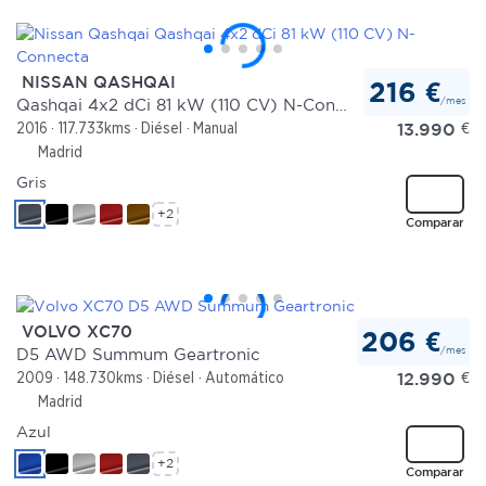
NISSAN QASHQAI
216 €
/mes
Qashqai 4x2 dCi 81 kW (110 CV) N-Connecta
13.990
€
2016
117.733kms
Diésel
Manual
Madrid
Gris
+2
Comparar
VOLVO XC70
206 €
/mes
D5 AWD Summum Geartronic
12.990
€
2009
148.730kms
Diésel
Automático
Madrid
Azul
+2
Comparar