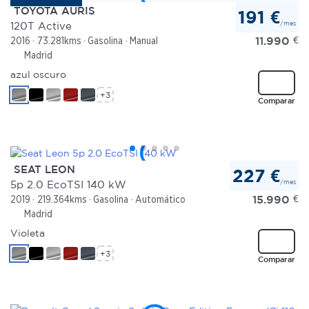
TOYOTA AURIS
191 €
/mes
120T Active
11.990
€
2016
73.281kms
Gasolina
Manual
Madrid
azul oscuro
+3
Comparar
SEAT LEON
227 €
/mes
5p 2.0 EcoTSI 140 kW
15.990
€
2019
219.364kms
Gasolina
Automático
Madrid
Violeta
+3
Comparar