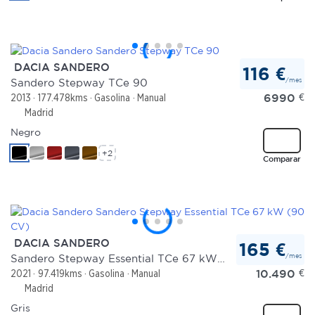
DACIA SANDERO
116 €
/mes
Sandero Stepway TCe 90
6990
€
2013
177.478kms
Gasolina
Manual
Madrid
Negro
+2
Comparar
DACIA SANDERO
165 €
/mes
Sandero Stepway Essential TCe 67 kW (90 CV)
10.490
€
2021
97.419kms
Gasolina
Manual
Madrid
Gris