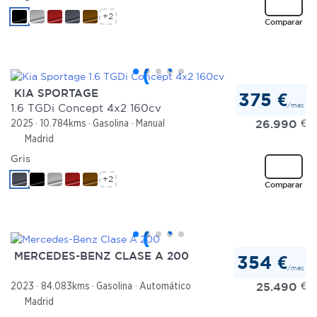
+2
Comparar
KIA SPORTAGE
375 €
/mes
1.6 TGDi Concept 4x2 160cv
26.990
€
2025
10.784kms
Gasolina
Manual
Madrid
Gris
+2
Comparar
MERCEDES-BENZ CLASE A 200
354 €
/mes
25.490
€
2023
84.083kms
Gasolina
Automático
Madrid