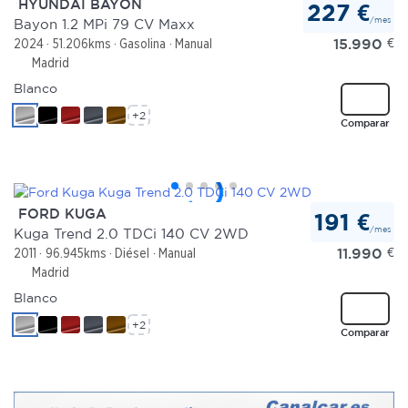
HYUNDAI BAYON
227 €
/mes
Bayon 1.2 MPi 79 CV Maxx
Las cookies de este sitio web se usan para personalizar
15.990
€
2024
51.206kms
Gasolina
Manual
el contenido y los anuncios, ofrecer funciones de redes
Madrid
sociales y analizar el tráfico. Además, compartimos
Blanco
información sobre el uso que haga del sitio web con
+2
Comparar
nuestros partners de redes sociales, publicidad y análisis
web, quienes pueden combinarla con otra información
que les haya proporcionado o que hayan recopilado a
partir del uso que haya hecho de sus servicios.
FORD KUGA
191 €
/mes
Kuga Trend 2.0 TDCi 140 CV 2WD
11.990
€
2011
96.945kms
Diésel
Manual
Madrid
Blanco
+2
Comparar