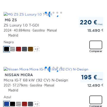
MG ZS
220 €
/mes
ZS Luxury 1.0 T-GDI
15.490
€
2024
40.884kms
Gasolina
Manual
Madrid
Negro
+2
Comparar
NISSAN MICRA
195 €
/mes
Micra IG-T 68 kW (92 CV) N-Design
12.490
€
2021
57.271kms
Gasolina
Manual
Madrid
Azul
+2
Comparar