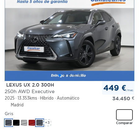
LEXUS UX 2.0 300H
449 €
/mes
250h AWD Executive
34.450
€
2025
13.353kms
Híbrido
Automático
Madrid
Gris
+3
Comparar