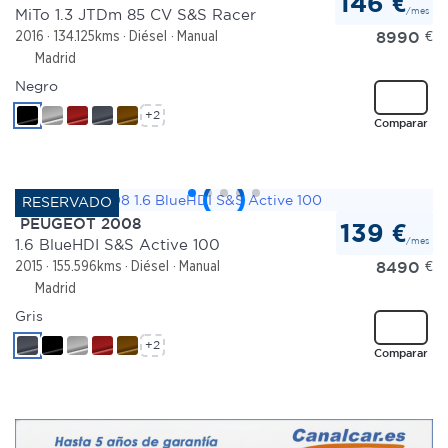
146 €
/mes
MiTo 1.3 JTDm 85 CV S&S Racer
8990
€
2016
134.125kms
Diésel
Manual
Madrid
Negro
+2
Comparar
PEUGEOT 2008
139 €
/mes
1.6 BlueHDI S&S Active 100
8490
€
2015
155.596kms
Diésel
Manual
Madrid
Gris
+2
Comparar