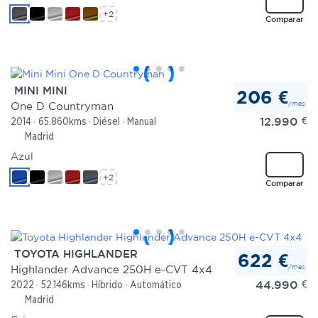
+2
Comparar
MINI MINI
206 €
/mes
One D Countryman
12.990
€
2014
65.860kms
Diésel
Manual
Madrid
Azul
+2
Comparar
TOYOTA HIGHLANDER
622 €
/mes
Highlander Advance 250H e-CVT 4x4
44.990
€
2022
52.146kms
Híbrido
Automático
Madrid