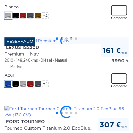
Blanco
+2
Comparar
LEXUS IS220D
161 €
/mes
Premium + Nav
9990
€
2010
148.240kms
Diésel
Manual
Madrid
Azul
+2
Comparar
FORD TOURNEO
307 €
/mes
Tourneo Custom Titanium 2.0 EcoBlue 96 kW (130 CV)