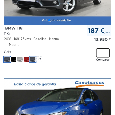
BMW 118I
187 €
/mes
118i
13.950
€
2018
148.173kms
Gasolina
Manual
Madrid
Gris
+3
Comparar