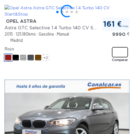
OPEL ASTRA
161 €
/mes
Astra GTC Selective 1.4 Turbo 140 CV Start&Stop
9990
€
2015
125.180kms
Gasolina
Manual
Madrid
Rojo
+2
Comparar