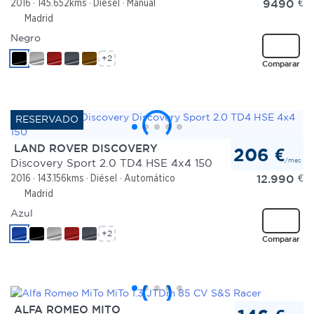
9490
€
2016
145.652kms
Diésel
Manual
Madrid
Negro
+2
Comparar
LAND ROVER DISCOVERY
206 €
/mes
Discovery Sport 2.0 TD4 HSE 4x4 150
12.990
€
2016
143.156kms
Diésel
Automático
Madrid
Azul
+2
Comparar
ALFA ROMEO MITO