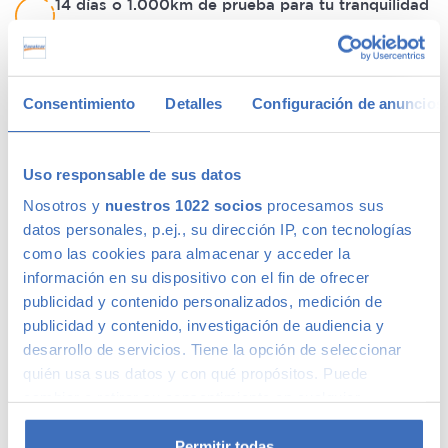
14 días o 1.000km de prueba para tu tranquilidad
Si decides que el coche no es el adecuado para ti,
simplemente devuelvelo y te lo cambiamos por otro.
Tienes hasta 14 días o 1.000km para probarlo.
Consentimiento
Detalles
Configuración de anuncios
Verificación de kilometraje y estructura
Uso responsable de sus datos
Realizamos pruebas dinámicas y estáticas sobre cada
uno de los vehículos antes de comprarlos.
Nosotros y
nuestros 1022 socios
procesamos sus
Verificamos, tanto el kilometraje, como la estructura
datos personales, p.ej., su dirección IP, con tecnologías
del vehículo.
como las cookies para almacenar y acceder la
información en su dispositivo con el fin de ofrecer
publicidad y contenido personalizados, medición de
Revisión de calidad exhaustiva
publicidad y contenido, investigación de audiencia y
Cada uno de nuestros coches pasa por una rigurosa
desarrollo de servicios. Tiene la opción de seleccionar
inspección incluyendo entre otros motor, transmisión,
quién usa sus datos y con qué propósitos. Puede
frenos, suspensión, dirección, sistemas de luz y
cambiar o retirar su consentimiento en cualquier
carrocería.
momento desde la Declaración de cookies o clicando en
el Menú de consentimiento.
Permitir todas