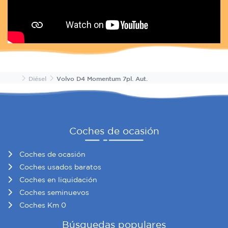
Inicio
Diésel
Volvo D4 Momentum 7pl. Aut.
Coches de ocasión
Coches de ocasión
Coches usados baratos
Coches en liquidación
Coches seminuevos
Coches Km 0
Búsquedas populares