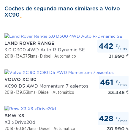
nuestros partners de redes sociales, publicidad y análisis
Coches de segunda mano similares a Volvo
web, quienes pueden combinarla con otra información
XC90
que les haya proporcionado o que hayan recopilado a
partir del uso que haya hecho de sus servicios.
LAND ROVER RANGE
442
€
/
mes
3.0 D300 4WD Auto R-Dynamic SE
31.990
€
2018
134.373kms
Diésel
Automático
VOLVO XC 90
461
€
/
mes
XC90 D5 AWD Momentum 7 asientos
33.445
€
2018
139.153kms
Diésel
Automático
BMW X3
428
€
/
mes
X3 xDrive20d
30.990
€
2018
60.847kms
Diésel
Automático