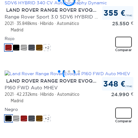
LAND ROVER RANGE ROVER EVOQUE
355 €
/mes
Range Rover Sport 3.0 SDV6 HYBRID 340 CV Autobiography Dynamic
25.550
€
2021
35.848kms
Híbrido
Automático
Madrid
Rojo
+2
Comparar
LAND ROVER RANGE ROVER EVOQUE
348 €
/mes
P160 FWD Auto MHEV
24.990
€
2021
42.232kms
Híbrido
Automático
Madrid
Negro
+2
Comparar