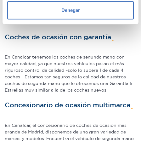
geográfica que puede tener una precisión de varios
encontrar descuentos de los que beneficiarte. Ven a vernos
metros
y pregúntanos por nuestras ofertas, las acompañaremos de
Denegar
Identificar su dispositivo analizándolo activamente
condiciones de pago excepcionales, adaptándonos a tus
necesidades. Además, aceptamos tu coche a cambio.
para buscar características específicas (huellas
digitales)
Coches de ocasión con garantía
Obtenga más información sobre cómo se procesan sus
datos personales y establezca sus preferencias en la
sección de datos
. Puede cambiar o retirar su
En Canalcar tenemos los coches de segunda mano con
consentimiento en cualquier momento en la Declaración
mayor calidad, ya que nuestros vehículos pasan el más
de cookies.
riguroso control de calidad –solo lo supera 1 de cada 4
coches–. Estamos tan seguros de la calidad de nuestros
coches de segunda mano que le ofrecemos una Garantía 5
Las cookies de este sitio web se usan para personalizar
Estrellas muy similar a la de los coches nuevos.
el contenido y los anuncios, ofrecer funciones de redes
sociales y analizar el tráfico. Además, compartimos
Concesionario de ocasión multimarca
información sobre el uso que haga del sitio web con
nuestros partners de redes sociales, publicidad y análisis
web, quienes pueden combinarla con otra información
En Canalcar, el concesionario de coches de ocasión más
que les haya proporcionado o que hayan recopilado a
grande de Madrid, disponemos de una gran variedad de
partir del uso que haya hecho de sus servicios.
marcas y modelos. Encuentra el vehículo de segunda mano