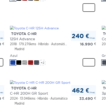
TOYOTA C-HR
T
240 €
mes
/mes
125H Advance
Co
0
€
16.990
€
2018
179.276kms
Híbrido
Automático
20
Madrid
Azul
Gr
+2
TOYOTA C-HR
T
462 €
mes
/mes
C-HR 200H GR Sport
3p
0
€
33.490
€
2024
13.046kms
Híbrido
Automático
20
Madrid