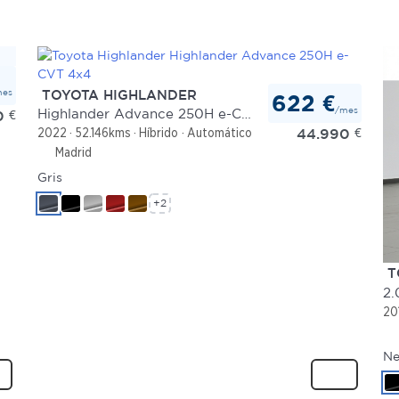
mes
TOYOTA HIGHLANDER
622 €
/mes
Highlander Advance 250H e-CVT 4x4
0
€
44.990
€
2022
52.146kms
Híbrido
Automático
Madrid
Gris
+2
T
20
Ne