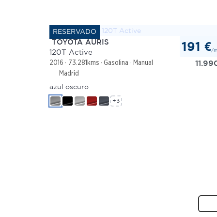
TOYOTA AURIS
191 €
/
120T Active
11.99
2016
73.281kms
Gasolina
Manual
Madrid
azul oscuro
+3