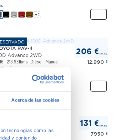
is
+2
OYOTA RAV-4
206 €
/mes
50D Advance 2WD
12.990
€
16
218.631kms
Diésel
Manual
Madrid
anate
+3
Acerca de las cookies
OYOTA IQ
131 €
/mes
 1.0 VVT-i
con tecnologías como las
7950
€
09
76.339kms
Gasolina
Manual
cidad y contenido