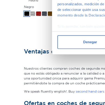
Madrid
personalizados, medición de p
Negro
de seleccionar quién usa sus
+2
momento desde la Declaració
Si lo permite, también quisi
Recopilar información
Identificar su disposi
Denegar
Obtenga más información sob
Ventajas de comprar un c
datos
. Puede cambiar o reti
Las cookies de este sitio we
y analizar el tráfico. Ademá
Nuestros clientes compran coches de segunda man
redes sociales, publicidad y
que no estás obligado a renunciar a la calidad o 
una oportunidad única para adquirir gama Premium
que hayan recopilado a parti
permitiéndote la compra de un coche prácticame
We speak fluently english!. Buy
second hand cars 
Ofertas en coches de seg