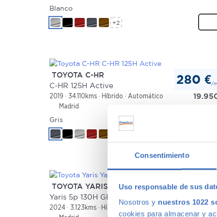
Blanco
+2
TOYOTA C-HR
280 €
/
C-HR 125H Active
19.95
2019
34.110kms
Híbrido
Automático
Madrid
Gris
+2
Consentimiento
TOYOTA YARIS
Uso responsable de sus dat
340 €
/
Yaris 5p 130H GR Sport
Nosotros y
nuestros 1022 s
24.45
2024
3.123kms
Híbrido
Automático
cookies para almacenar y acce