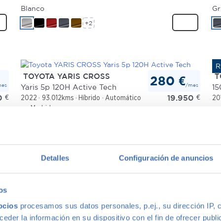
Blanco
Gr
+2
TOYOTA YARIS CROSS
T
280 €
mes
/mes
Yaris 5p 120H Active Tech
1
0
€
19.950
€
2022
93.012kms
Híbrido
Automático
20
Madrid
Gris
Gr
+2
Detalles
Configuración de anuncios
TOYOTA YARIS
T
os
374 €
mes
/mes
Yaris Cross Hybrid 120H Style
iQ
ocios
procesamos sus datos personales, p.ej., su dirección IP, 
0
€
26.915
€
2023
2.223kms
Híbrido
Automático
20
der la información en su dispositivo con el fin de ofrecer publi