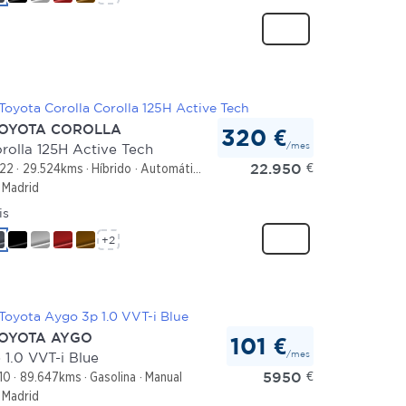
OYOTA COROLLA
320 €
/mes
rolla 125H Active Tech
22.950
€
22
29.524kms
Híbrido
Automático
Madrid
is
+2
OYOTA AYGO
101 €
/mes
 1.0 VVT-i Blue
5950
€
10
89.647kms
Gasolina
Manual
Madrid