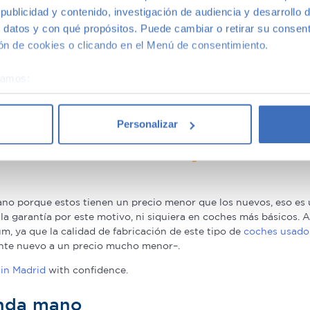
Madrid
ublicidad y contenido, investigación de audiencia y desarrollo d
Gris
Bl
 datos y con qué propósitos. Puede cambiar o retirar su consent
+2
n de cookies o clicando en el Menú de consentimiento.
éramos:
 sobre su ubicación geográfica que puede tener una precisión d
tivo analizándolo activamente para buscar características específ
Personalizar
re cómo se procesan sus datos personales y establezca sus pr
oche de segunda mano
rar su consentimiento en cualquier momento en la Declaración d
b se usan para personalizar el contenido y los anuncios, ofrecer
s, compartimos información sobre el uso que haga del sitio web 
o porque estos tienen un precio menor que los nuevos, eso es u
 análisis web, quienes pueden combinarla con otra información q
a la garantía por este motivo, ni siquiera en coches más básicos
, ya que la calidad de fabricación de este tipo de
coches usado
r del uso que haya hecho de sus servicios.
nte nuevo a un precio mucho menor–.
in Madrid
with confidence.
unda mano