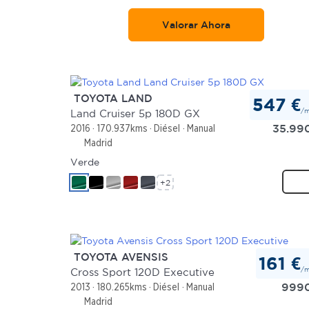
Valorar Ahora
TOYOTA LAND
547 €
/
Land Cruiser 5p 180D GX
35.99
2016
170.937kms
Diésel
Manual
Madrid
Verde
+2
TOYOTA AVENSIS
161 €
/
Cross Sport 120D Executive
999
2013
180.265kms
Diésel
Manual
Madrid