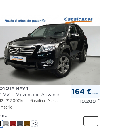
OYOTA RAV4
164 €
/mes
2.0 VVT-i Valvematic Advance 4x2
10.200
€
12
212.000kms
Gasolina
Manual
Madrid
gro
+2