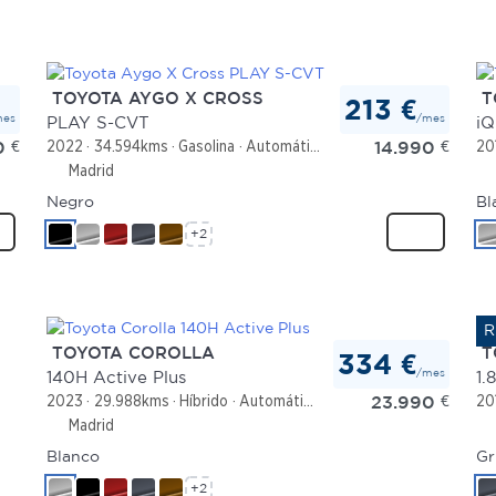
TOYOTA AYGO X CROSS
T
213 €
mes
/mes
PLAY S-CVT
iQ
0
€
14.990
€
2022
34.594kms
Gasolina
Automático
20
Madrid
Negro
Bl
+2
TOYOTA COROLLA
T
334 €
/mes
140H Active Plus
1.
23.990
€
2023
29.988kms
Híbrido
Automático
20
Madrid
Blanco
Gr
+2