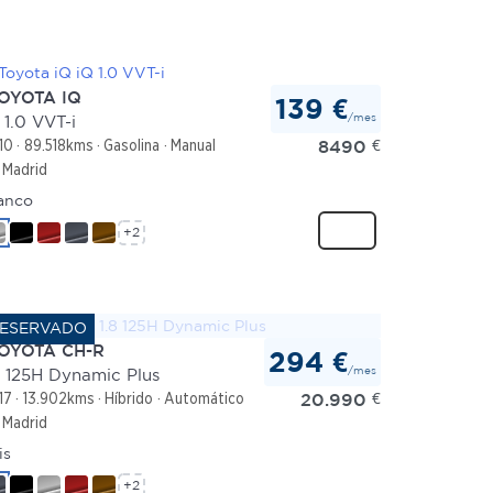
OYOTA IQ
139 €
/mes
 1.0 VVT-i
8490
€
10
89.518kms
Gasolina
Manual
Madrid
anco
+2
OYOTA CH-R
294 €
/mes
8 125H Dynamic Plus
20.990
€
17
13.902kms
Híbrido
Automático
Madrid
is
+2