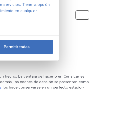
Madrid
e servicios. Tiene la opción
anco
imiento en cualquier
+2
e varios metros
icas (huellas digitales)
Permitir todas
eferencias en la
sección de
e cookies.
 funciones de redes sociales
con nuestros partners de
n hecho. La ventaja de hacerlo en Canalcar es
ue les haya proporcionado o
. Además, los coches de ocasión se presentan como
s
los hace conservarse en un perfecto estado –