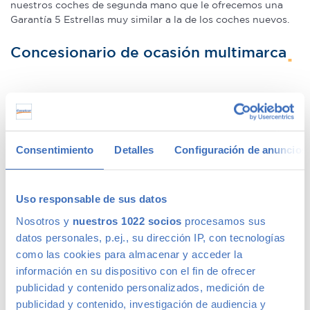
nuestros coches de segunda mano que le ofrecemos una
Garantía 5 Estrellas muy similar a la de los coches nuevos.
Concesionario de ocasión multimarca
En Canalcar, el concesionario de coches de ocasión más
grande de Madrid, disponemos de una gran variedad de
marcas y modelos. Encuentra el vehículo de segunda mano
que mejor se adapte a tus necesidades, con la mejor
Consentimiento
Detalles
Configuración de anuncios
relación calidad-precio. O si lo prefieres, ven a vernos y te
aconsejamos.
Uso responsable de sus datos
Nosotros y
nuestros 1022 socios
procesamos sus
Ventajas de comprar un coche de
datos personales, p.ej., su dirección IP, con tecnologías
segunda mano
como las cookies para almacenar y acceder la
información en su dispositivo con el fin de ofrecer
publicidad y contenido personalizados, medición de
Nuestros clientes compran coches de segunda mano
publicidad y contenido, investigación de audiencia y