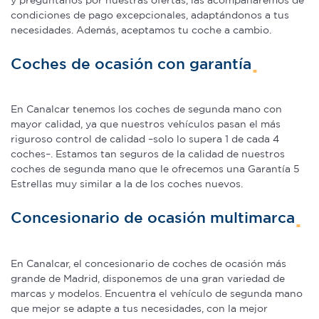
condiciones de pago excepcionales, adaptándonos a tus
Las cookies de este sitio web se usan para personalizar
necesidades. Además, aceptamos tu coche a cambio.
el contenido y los anuncios, ofrecer funciones de redes
sociales y analizar el tráfico. Además, compartimos
Coches de ocasión con garantía
información sobre el uso que haga del sitio web con
nuestros partners de redes sociales, publicidad y análisis
web, quienes pueden combinarla con otra información
En Canalcar tenemos los coches de segunda mano con
que les haya proporcionado o que hayan recopilado a
mayor calidad, ya que nuestros vehículos pasan el más
riguroso control de calidad –solo lo supera 1 de cada 4
partir del uso que haya hecho de sus servicios.
coches–. Estamos tan seguros de la calidad de nuestros
coches de segunda mano que le ofrecemos una Garantía 5
Estrellas muy similar a la de los coches nuevos.
Concesionario de ocasión multimarca
En Canalcar, el concesionario de coches de ocasión más
grande de Madrid, disponemos de una gran variedad de
marcas y modelos. Encuentra el vehículo de segunda mano
que mejor se adapte a tus necesidades, con la mejor