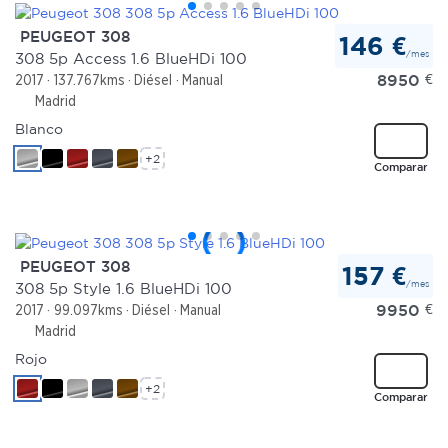
PEUGEOT 308
146 €
/mes
308 5p Access 1.6 BlueHDi 100
8950
€
2017
137.767kms
Diésel
Manual
Madrid
Blanco
+2
Comparar
PEUGEOT 308
157 €
/mes
308 5p Style 1.6 BlueHDi 100
9950
€
2017
99.097kms
Diésel
Manual
Madrid
Rojo
+2
Comparar