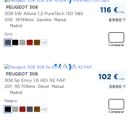
PEUGEOT 308
116 €
/mes
308 SW Allure 1.2 PureTech 130 S&S
6990
€
2016
141.144kms
Gasolina
Manual
Madrid
Gris
+2
Comparar
PEUGEOT 308
102 €
/mes
308 5p Envy 1.6 HDi 92 FAP
5990
€
2011
195.709kms
Diésel
Manual
Madrid
Negro
+2
Comparar