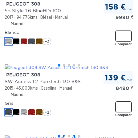
PEUGEOT 308
158 €
/mes
5p Style 1.6 BlueHDi 100
9990
€
2017
94.776kms
Diésel
Manual
Madrid
Blanco
+2
Comparar
PEUGEOT 308
139 €
/mes
SW Access 1.2 PureTech 130 S&S
8490
€
2015
45.000kms
Gasolina
Manual
Madrid
Gris
+2
Comparar