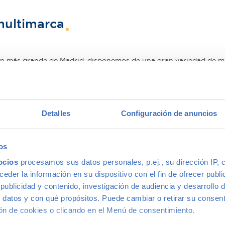
multimarca
ión más grande de Madrid, disponemos de una gran variedad de m
s, con la mejor relación calidad-precio. O si lo prefieres, ven 
Detalles
Configuración de anuncios
 coche de segunda mano
os
ocios
procesamos sus datos personales, p.ej., su dirección IP, 
mano porque estos tienen un precio menor que los nuevos, eso e
der la información en su dispositivo con el fin de ofrecer publi
a la calidad o a la garantía por este motivo, ni siquiera en coch
ublicidad y contenido, investigación de audiencia y desarrollo d
adquirir gama Premium, ya que la calidad de fabricación de est
 datos y con qué propósitos. Puede cambiar o retirar su consent
pra de un coche prácticamente nuevo a un precio mucho menor–.
n de cookies o clicando en el Menú de consentimiento.
rs in Madrid
with confidence.