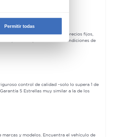
e varios metros
icas (huellas digitales)
Permitir todas
eferencias en la
sección de
ches de segunda mano tienen precios fijos,
e cookies.
ofertas, las acompañaremos de condiciones de
 funciones de redes sociales
con nuestros partners de
ue les haya proporcionado o
guroso control de calidad –solo lo supera 1 de
rantía 5 Estrellas muy similar a la de los
e marcas y modelos. Encuentra el vehículo de