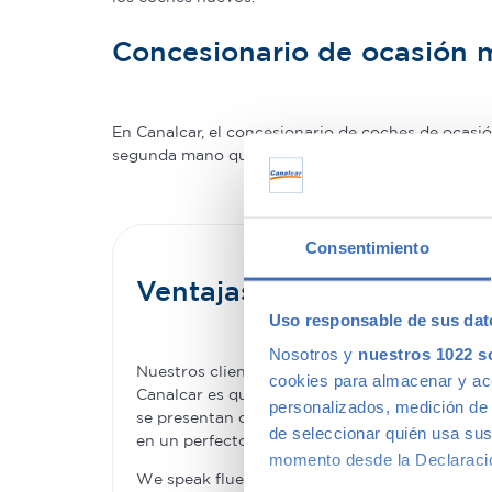
Concesionario de ocasión 
En Canalcar, el concesionario de coches de ocas
segunda mano que mejor se adapte a tus necesidade
Consentimiento
Ventajas de comprar un
Uso responsable de sus dat
Nosotros y
nuestros 1022 s
Nuestros clientes compran coches de segunda 
cookies para almacenar y acce
Canalcar es que no estás obligado a renunciar 
personalizados, medición de p
se presentan como una oportunidad única para 
de seleccionar quién usa sus
en un perfecto estado –permitiéndote la com
momento desde la Declaració
We speak fluently english!. Buy
second hand ca