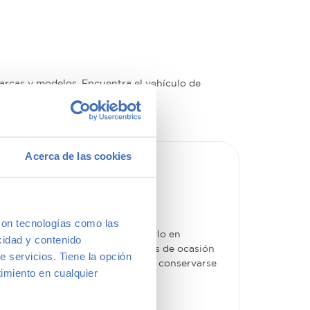
arcas y modelos. Encuentra el vehículo de
a vernos y te aconsejamos.
Acerca de las cookies
con tecnologías como las
s un hecho. La ventaja de hacerlo en
cidad y contenido
es más básicos. Además, los coches de ocasión
e servicios. Tiene la opción
e tipo de
coches usados
los hace conservarse
imiento en cualquier