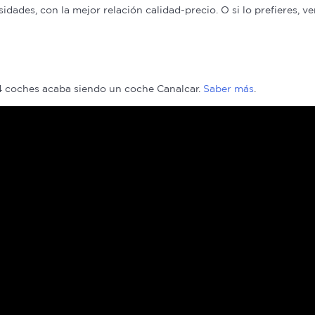
ades, con la mejor relación calidad-precio. O si lo prefieres, v
 4 coches acaba siendo un coche Canalcar.
Saber más
.