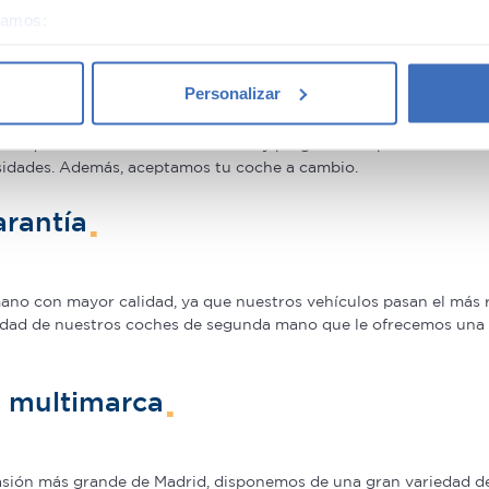
éramos:
gunda mano
 sobre su ubicación geográfica que puede tener una precisión d
tivo analizándolo activamente para buscar características específ
Personalizar
re cómo se procesan sus datos personales y establezca sus pr
0€ en gama Premium y 1.000€ en gama media. Todos nuestros co
rar su consentimiento en cualquier momento en la Declaración d
los que beneficiarte. Ven a vernos y pregúntanos por nuestras 
sidades. Además, aceptamos tu coche a cambio.
b se usan para personalizar el contenido y los anuncios, ofrecer
s, compartimos información sobre el uso que haga del sitio web 
rantía
 análisis web, quienes pueden combinarla con otra información q
r del uso que haya hecho de sus servicios.
o con mayor calidad, ya que nuestros vehículos pasan el más ri
idad de nuestros coches de segunda mano que le ofrecemos una Ga
n multimarca
casión más grande de Madrid, disponemos de una gran variedad d