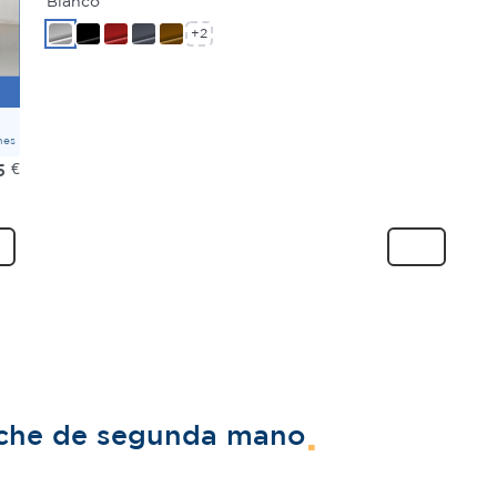
Blanco
+2
mes
5
€
oche de segunda mano