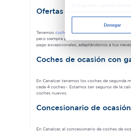
Si lo permite, también quisi
Ofertas en coches de se
Recopilar información
Identificar su disposi
Denegar
Obtenga más información sob
Tenemos
coches con descuentos
de hasta 6.00
datos
. Puede cambiar o reti
pero siempre podrás encontrar descuentos de 
pago excepcionales, adaptándonos a tus nece
Las cookies de este sitio we
y analizar el tráfico. Ademá
Coches de ocasión con ga
redes sociales, publicidad y
que hayan recopilado a parti
En Canalcar tenemos los coches de segunda man
cada 4 coches–. Estamos tan seguros de la cal
coches nuevos.
Concesionario de ocasió
En Canalcar, el concesionario de coches de o