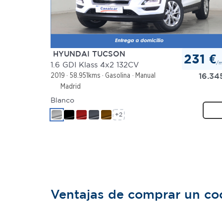
HYUNDAI TUCSON
231 €
/
1.6 GDI Klass 4x2 132CV
16.34
2019
58.951kms
Gasolina
Manual
Madrid
Blanco
+2
Ventajas de comprar un c