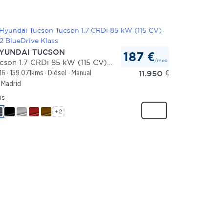
YUNDAI TUCSON
187 €
/mes
Tucson 1.7 CRDi 85 kW (115 CV) 4x2 BlueDrive Klass
11.950
€
16
159.071kms
Diésel
Manual
Madrid
is
+2