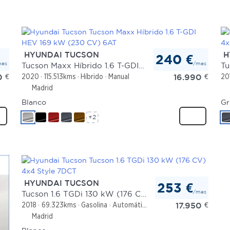
HYUNDAI TUCSON
H
240 €
mes
/mes
Tucson Maxx Híbrido 1.6 T-GDI HEV 169 kW (230 CV) 6AT
0
€
16.990
€
2020
115.513kms
Híbrido
Manual
20
Madrid
Blanco
Gr
+2
HYUNDAI TUCSON
253 €
/mes
Tucson 1.6 TGDi 130 kW (176 CV) 4x4 Style 7DCT
17.950
€
2018
69.323kms
Gasolina
Automático
Madrid