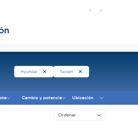
ón
Hyundai
Tucson
ota
Cambio y potencia
Ubicación