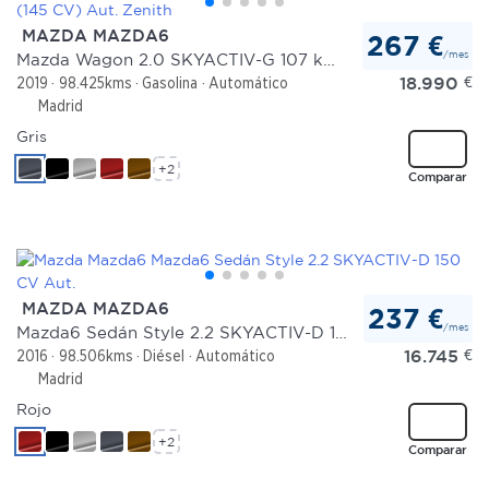
MAZDA MAZDA6
267 €
/mes
Mazda Wagon 2.0 SKYACTIV-G 107 kW (145 CV) Aut. Zenith
18.990
€
2019
98.425kms
Gasolina
Automático
Madrid
Gris
+2
Comparar
MAZDA MAZDA6
237 €
/mes
Mazda6 Sedán Style 2.2 SKYACTIV-D 150 CV Aut.
16.745
€
2016
98.506kms
Diésel
Automático
Madrid
Rojo
+2
Comparar