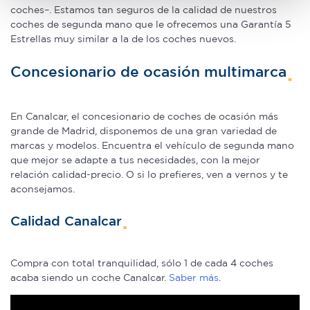
Obtenga más información sobre cómo se procesan sus
coches–. Estamos tan seguros de la calidad de nuestros
datos personales y establezca sus preferencias en la
coches de segunda mano que le ofrecemos una Garantía 5
Estrellas muy similar a la de los coches nuevos.
sección de datos
. Puede cambiar o retirar su
consentimiento en cualquier momento en la Declaración
Concesionario de ocasión multimarca
de cookies.
Las cookies de este sitio web se usan para personalizar
En Canalcar, el concesionario de coches de ocasión más
el contenido y los anuncios, ofrecer funciones de redes
grande de Madrid, disponemos de una gran variedad de
sociales y analizar el tráfico. Además, compartimos
marcas y modelos. Encuentra el vehículo de segunda mano
información sobre el uso que haga del sitio web con
que mejor se adapte a tus necesidades, con la mejor
nuestros partners de redes sociales, publicidad y análisis
relación calidad-precio. O si lo prefieres, ven a vernos y te
web, quienes pueden combinarla con otra información
aconsejamos.
que les haya proporcionado o que hayan recopilado a
Calidad Canalcar
partir del uso que haya hecho de sus servicios.
Compra con total tranquilidad, sólo 1 de cada 4 coches
acaba siendo un coche Canalcar.
Saber más
.