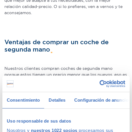
que mejor se adapte a tus necesidades, con la mejor
relación calidad-precio. O si lo prefieres, ven a vernos y te
aconsejamos.
Ventajas de comprar un coche de
segunda mano
Nuestros clientes compran coches de segunda mano
porque estos tienen un precio menor que los nuevos, eso es
un hecho. La ventaja de hacerlo en Canalcar es que no estás
obligado a renunciar a la calidad o a la garantía por este
motivo, ni siquiera en coches más básicos. Además, los
coches de ocasión se presentan como una oportunidad
Consentimiento
Detalles
Configuración de anuncios
única para adquirir gama Premium, ya que la calidad de
fabricación de este tipo de
coches usados
los hace
conservarse en un perfecto estado –permitiéndote la
Uso responsable de sus datos
compra de un coche prácticamente nuevo a un precio
Nosotros y
nuestros 1022 socios
procesamos sus
mucho menor–.