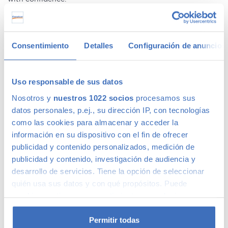
Ofertas en coches de segunda mano
Consentimiento
Detalles
Configuración de anuncios
Tenemos
coches con descuentos
de hasta 6.000€ en gama
Premium y 1.000€ en gama media. Todos nuestros coches
de segunda mano tienen precios fijos, pero siempre podrás
Uso responsable de sus datos
encontrar descuentos de los que beneficiarte. Ven a vernos
Nosotros y
nuestros 1022 socios
procesamos sus
y pregúntanos por nuestras ofertas, las acompañaremos de
condiciones de pago excepcionales, adaptándonos a tus
datos personales, p.ej., su dirección IP, con tecnologías
necesidades. Además, aceptamos tu coche a cambio.
como las cookies para almacenar y acceder la
información en su dispositivo con el fin de ofrecer
Coches de ocasión con garantía
publicidad y contenido personalizados, medición de
publicidad y contenido, investigación de audiencia y
desarrollo de servicios. Tiene la opción de seleccionar
En Canalcar tenemos los coches de segunda mano con
quién usa sus datos y con qué propósitos. Puede
mayor calidad, ya que nuestros vehículos pasan el más
cambiar o retirar su consentimiento en cualquier
riguroso control de calidad –solo lo supera 1 de cada 4
momento desde la Declaración de cookies o clicando en
coches–. Estamos tan seguros de la calidad de nuestros
el Menú de consentimiento.
coches de segunda mano que le ofrecemos una Garantía 5
Permitir todas