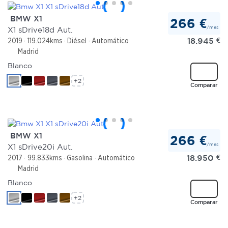
BMW X1
266 €
/mes
X1 sDrive18d Aut.
18.945
€
2019
119.024kms
Diésel
Automático
Madrid
Blanco
+2
Comparar
BMW X1
266 €
/mes
X1 sDrive20i Aut.
18.950
€
2017
99.833kms
Gasolina
Automático
Madrid
Blanco
+2
Comparar