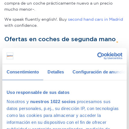
compra de un coche prácticamente nuevo a un precio
mucho menor–.
We speak fluently english!. Buy
second hand cars in Madrid
with confidence.
Ofertas en coches de segunda mano
Tenemos
coches con descuentos
de hasta 6.000€ en gama
Premium y 1.000€ en gama media. Todos nuestros coches
de segunda mano tienen precios fijos, pero siempre podrás
Consentimiento
Detalles
Configuración de anuncios
encontrar descuentos de los que beneficiarte. Ven a vernos
y pregúntanos por nuestras ofertas, las acompañaremos de
condiciones de pago excepcionales, adaptándonos a tus
Uso responsable de sus datos
necesidades. Además, aceptamos tu coche a cambio.
Nosotros y
nuestros 1022 socios
procesamos sus
Coches de ocasión con garantía
datos personales, p.ej., su dirección IP, con tecnologías
como las cookies para almacenar y acceder la
información en su dispositivo con el fin de ofrecer
En Canalcar tenemos los coches de segunda mano con
publicidad y contenido personalizados, medición de