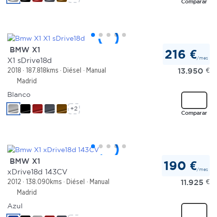
Comparar
BMW X1
216 €
/mes
X1 sDrive18d
13.950
€
2018
187.818kms
Diésel
Manual
Madrid
Blanco
+2
Comparar
BMW X1
190 €
/mes
xDrive18d 143CV
11.925
€
2012
138.090kms
Diésel
Manual
Madrid
Azul