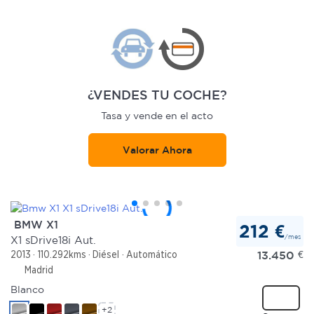
¿VENDES TU COCHE?
Tasa y vende en el acto
Valorar Ahora
BMW X1
212 €
/mes
X1 sDrive18i Aut.
13.450
€
2013
110.292kms
Diésel
Automático
Madrid
Blanco
+2