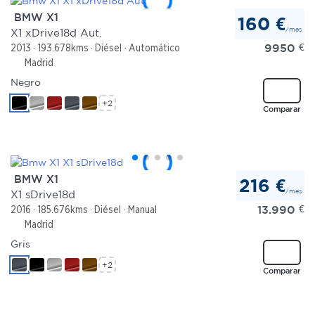
BMW X1
160 €
/mes
X1 xDrive18d Aut.
9950
€
2013
193.678kms
Diésel
Automático
Madrid
Negro
+2
Comparar
BMW X1
216 €
/mes
X1 sDrive18d
13.990
€
2016
185.676kms
Diésel
Manual
Madrid
Gris
+2
Comparar