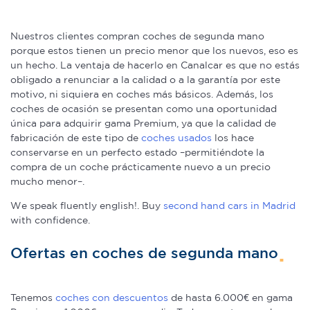
de cookies.
Nuestros clientes compran coches de segunda mano
Las cookies de este sitio web se usan para personalizar
porque estos tienen un precio menor que los nuevos, eso es
el contenido y los anuncios, ofrecer funciones de redes
un hecho. La ventaja de hacerlo en Canalcar es que no estás
sociales y analizar el tráfico. Además, compartimos
obligado a renunciar a la calidad o a la garantía por este
información sobre el uso que haga del sitio web con
motivo, ni siquiera en coches más básicos. Además, los
coches de ocasión se presentan como una oportunidad
nuestros partners de redes sociales, publicidad y análisis
única para adquirir gama Premium, ya que la calidad de
web, quienes pueden combinarla con otra información
fabricación de este tipo de
coches usados
los hace
que les haya proporcionado o que hayan recopilado a
conservarse en un perfecto estado –permitiéndote la
partir del uso que haya hecho de sus servicios.
compra de un coche prácticamente nuevo a un precio
mucho menor–.
We speak fluently english!. Buy
second hand cars in Madrid
with confidence.
Ofertas en coches de segunda mano
Tenemos
coches con descuentos
de hasta 6.000€ en gama