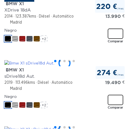
BMW X1
220 €
/mes
XDrive 18dA
13.990
€
2014
123.387kms
Diésel
Automático
Madrid
Negro
+2
Comparar
BMW X1
274 €
/mes
sDrive18d Aut.
19.490
€
2019
113.496kms
Diésel
Automático
Madrid
Negro
+2
Comparar