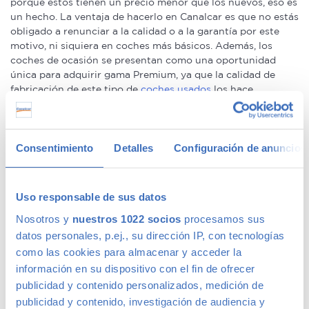
porque estos tienen un precio menor que los nuevos, eso es
un hecho. La ventaja de hacerlo en Canalcar es que no estás
obligado a renunciar a la calidad o a la garantía por este
motivo, ni siquiera en coches más básicos. Además, los
coches de ocasión se presentan como una oportunidad
única para adquirir gama Premium, ya que la calidad de
fabricación de este tipo de
coches usados
los hace
conservarse en un perfecto estado –permitiéndote la
compra de un coche prácticamente nuevo a un precio
mucho menor–.
Consentimiento
Detalles
Configuración de anuncios
We speak fluently english!. Buy
second hand cars in Madrid
with confidence.
Uso responsable de sus datos
Ofertas en coches de segunda mano
Nosotros y
nuestros 1022 socios
procesamos sus
datos personales, p.ej., su dirección IP, con tecnologías
Tenemos
coches con descuentos
de hasta 6.000€ en gama
como las cookies para almacenar y acceder la
Premium y 1.000€ en gama media. Todos nuestros coches
información en su dispositivo con el fin de ofrecer
de segunda mano tienen precios fijos, pero siempre podrás
publicidad y contenido personalizados, medición de
encontrar descuentos de los que beneficiarte. Ven a vernos
publicidad y contenido, investigación de audiencia y
y pregúntanos por nuestras ofertas, las acompañaremos de