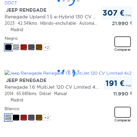
JEEP RENEGADE
307 €
/mes
Renegade Upland 1.5 e-Hybrid 130 CV DDCT
21.990
€
2023
42.341kms
Híbrido-enchufable
Automático
Madrid
Negro
+2
Comparar
JEEP RENEGADE
191 €
/mes
Renegade 1.6 MultiJet 120 CV Limited 4x2
11.990
€
2014
65.685kms
Diésel
Manual
Madrid
Blanco
+2
Comparar