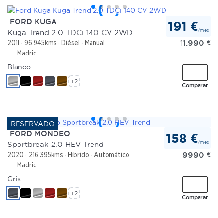
FORD KUGA
191 €
/mes
Kuga Trend 2.0 TDCi 140 CV 2WD
11.990
€
2011
96.945kms
Diésel
Manual
Madrid
Blanco
+2
Comparar
FORD MONDEO
158 €
/mes
Sportbreak 2.0 HEV Trend
9990
€
2020
216.395kms
Híbrido
Automático
Madrid
Gris
+2
Comparar