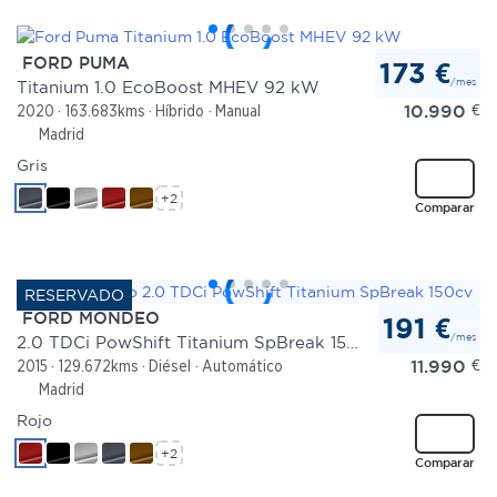
FORD PUMA
173 €
/mes
Titanium 1.0 EcoBoost MHEV 92 kW
10.990
€
2020
163.683kms
Híbrido
Manual
Madrid
Gris
+2
Comparar
FORD MONDEO
191 €
/mes
2.0 TDCi PowShift Titanium SpBreak 150cv
11.990
€
2015
129.672kms
Diésel
Automático
Madrid
Rojo
+2
Comparar