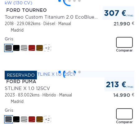
FORD TOURNEO
307 €
/mes
Tourneo Custom Titanium 2.0 EcoBlue 96 kW (130 CV)
21.990
€
2018
229.082kms
Diésel
Manual
Madrid
Gris
+2
Comparar
FORD PUMA
213 €
/mes
STLINE X 1.0 125CV
14.990
€
2023
83.002kms
Híbrido
Manual
Madrid
Gris
+2
Comparar