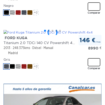
Negro
+2
Comparar
FORD KUGA
146 €
/mes
Titanium 2.0 TDCi 140 CV Powershift 4x4
8990
€
2013
248.375kms
Diésel
Manual
Madrid
Gris
+2
Comparar