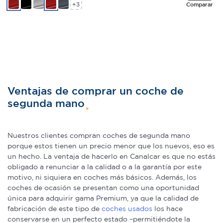
+3
Comparar
de cookies.
Las cookies de este sitio web se usan para personalizar
el contenido y los anuncios, ofrecer funciones de redes
sociales y analizar el tráfico. Además, compartimos
información sobre el uso que haga del sitio web con
nuestros partners de redes sociales, publicidad y análisis
Ventajas de comprar un coche de
web, quienes pueden combinarla con otra información
segunda mano
que les haya proporcionado o que hayan recopilado a
partir del uso que haya hecho de sus servicios.
Nuestros clientes compran coches de segunda mano
porque estos tienen un precio menor que los nuevos, eso es
un hecho. La ventaja de hacerlo en Canalcar es que no estás
obligado a renunciar a la calidad o a la garantía por este
motivo, ni siquiera en coches más básicos. Además, los
coches de ocasión se presentan como una oportunidad
única para adquirir gama Premium, ya que la calidad de
fabricación de este tipo de
coches usados
los hace
conservarse en un perfecto estado –permitiéndote la