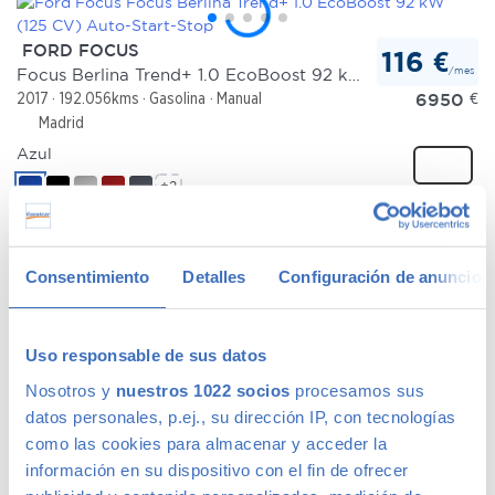
FORD FOCUS
116 €
/mes
Focus Berlina Trend+ 1.0 EcoBoost 92 kW (125 CV) Auto-Start-Stop
6950
€
2017
192.056kms
Gasolina
Manual
Madrid
Azul
+2
Comparar
Consentimiento
Detalles
Configuración de anuncios
FORD FOCUS
146 €
/mes
Berlina Trend+ 1.0 EcoBoost 92 kW (125 CV) Auto-Start-Stop
Uso responsable de sus datos
8945
€
2018
139.069kms
Gasolina
Manual
Nosotros y
nuestros 1022 socios
procesamos sus
Madrid
datos personales, p.ej., su dirección IP, con tecnologías
Blanco
como las cookies para almacenar y acceder la
+2
información en su dispositivo con el fin de ofrecer
Comparar