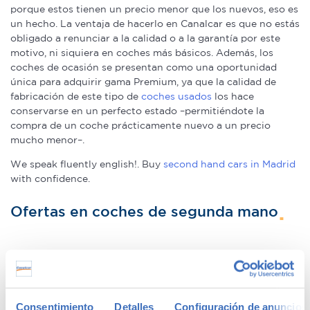
porque estos tienen un precio menor que los nuevos, eso es
un hecho. La ventaja de hacerlo en Canalcar es que no estás
obligado a renunciar a la calidad o a la garantía por este
motivo, ni siquiera en coches más básicos. Además, los
coches de ocasión se presentan como una oportunidad
única para adquirir gama Premium, ya que la calidad de
fabricación de este tipo de
coches usados
los hace
conservarse en un perfecto estado –permitiéndote la
compra de un coche prácticamente nuevo a un precio
mucho menor–.
We speak fluently english!. Buy
second hand cars in Madrid
with confidence.
Ofertas en coches de segunda mano
Tenemos
coches con descuentos
de hasta 6.000€ en gama
Premium y 1.000€ en gama media. Todos nuestros coches
de segunda mano tienen precios fijos, pero siempre podrás
encontrar descuentos de los que beneficiarte. Ven a vernos
Consentimiento
Detalles
Configuración de anuncios