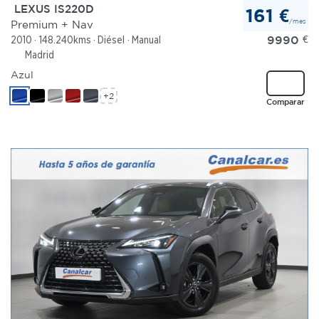
LEXUS IS220D
161 €
/mes
Premium + Nav
9990
€
2010
148.240kms
Diésel
Manual
Madrid
Azul
+2
Comparar