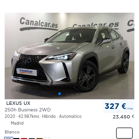
LEXUS UX
327 €
/mes
250h Business 2WD
23.450
€
2020
42.987kms
Híbrido
Automático
Madrid
Blanco