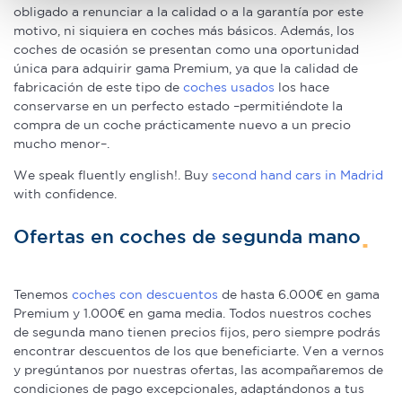
obligado a renunciar a la calidad o a la garantía por este
Obtenga más información sobre cómo se procesan sus
motivo, ni siquiera en coches más básicos. Además, los
datos personales y establezca sus preferencias en la
coches de ocasión se presentan como una oportunidad
sección de datos
. Puede cambiar o retirar su
única para adquirir gama Premium, ya que la calidad de
consentimiento en cualquier momento en la Declaración
fabricación de este tipo de
coches usados
los hace
de cookies.
conservarse en un perfecto estado –permitiéndote la
compra de un coche prácticamente nuevo a un precio
mucho menor–.
Las cookies de este sitio web se usan para personalizar
el contenido y los anuncios, ofrecer funciones de redes
We speak fluently english!. Buy
second hand cars in Madrid
sociales y analizar el tráfico. Además, compartimos
with confidence.
información sobre el uso que haga del sitio web con
nuestros partners de redes sociales, publicidad y análisis
Ofertas en coches de segunda mano
web, quienes pueden combinarla con otra información
que les haya proporcionado o que hayan recopilado a
Tenemos
coches con descuentos
de hasta 6.000€ en gama
partir del uso que haya hecho de sus servicios.
Premium y 1.000€ en gama media. Todos nuestros coches
de segunda mano tienen precios fijos, pero siempre podrás
encontrar descuentos de los que beneficiarte. Ven a vernos
y pregúntanos por nuestras ofertas, las acompañaremos de
condiciones de pago excepcionales, adaptándonos a tus