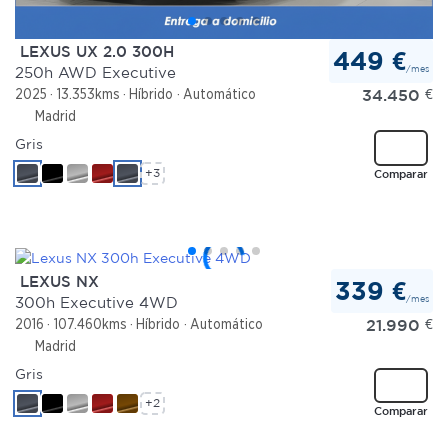
LEXUS UX 2.0 300H
449 €
/mes
250h AWD Executive
34.450
€
2025
13.353kms
Híbrido
Automático
Madrid
Gris
+3
Comparar
LEXUS NX
339 €
/mes
300h Executive 4WD
21.990
€
2016
107.460kms
Híbrido
Automático
Madrid
Gris
+2
Comparar