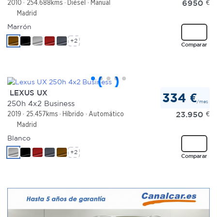
6950
€
2010
254.688kms
Diésel
Manual
Madrid
Marrón
+2
Comparar
LEXUS UX
334 €
/mes
250h 4x2 Business
23.950
€
2019
25.457kms
Híbrido
Automático
Madrid
Blanco
+2
Comparar