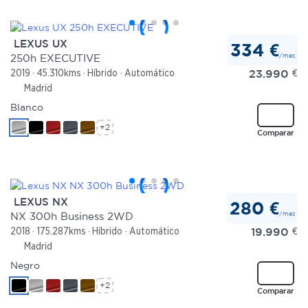
LEXUS UX
334 €
/mes
250h EXECUTIVE
23.990
€
2019
45.310kms
Híbrido
Automático
Madrid
Blanco
+2
Comparar
LEXUS NX
280 €
/mes
NX 300h Business 2WD
19.990
€
2018
175.287kms
Híbrido
Automático
Madrid
Negro
+2
Comparar