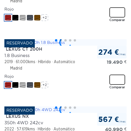
Madrid
Rojo
+2
Comparar
LEXUS CT 200H
274 €
/mes
1.8 Business
19.490
€
2019
61.000kms
Híbrido
Automático
Madrid
Rojo
+2
Comparar
LEXUS NX
567 €
/mes
350h 4WD 242cv
40.990
€
2022
57.619kms
Híbrido
Automático