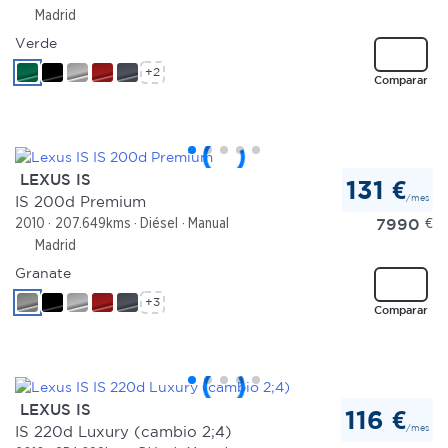
Madrid
Verde
+2
Comparar
LEXUS IS
131 €
/mes
IS 200d Premium
7990
€
2010
207.649kms
Diésel
Manual
Madrid
Granate
+3
Comparar
LEXUS IS
116 €
/mes
IS 220d Luxury (cambio 2;4)