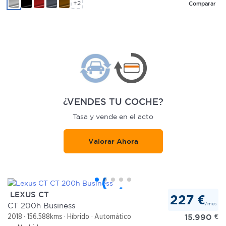
+2
Comparar
¿VENDES TU COCHE?
Tasa y vende en el acto
Valorar Ahora
LEXUS CT
227 €
/mes
CT 200h Business
15.990
€
2018
156.588kms
Híbrido
Automático