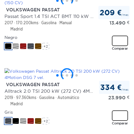
VOLKSWAGEN PASSAT
209 €
/mes
Passat Sport 1.4 TSI ACT BMT 110 kW (150 CV)
13.490
€
2017
170.200kms
Gasolina
Manual
Madrid
Negro
+2
Comparar
VOLKSWAGEN PASSAT
334 €
/mes
Alltrack 2.0 TSI 200 kW (272 CV) 4Motion DSG 7 vel.
23.990
€
2019
97.360kms
Gasolina
Automático
Madrid
Gris
+2
Comparar