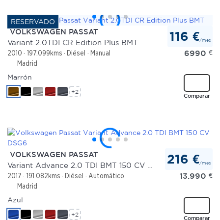
VOLKSWAGEN PASSAT
116 €
/mes
Variant 2.0TDI CR Edition Plus BMT
6990
€
2010
197.099kms
Diésel
Manual
Madrid
Marrón
+2
Comparar
VOLKSWAGEN PASSAT
216 €
/mes
Variant Advance 2.0 TDI BMT 150 CV DSG6
13.990
€
2017
191.082kms
Diésel
Automático
Madrid
Azul
+2
Comparar