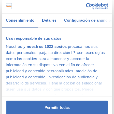
Coches de ocasión con garantía
Consentimiento
Detalles
Configuración de anuncios
En Canalcar tenemos los coches de segunda mano con
mayor calidad, ya que nuestros vehículos pasan el más
riguroso control de calidad de 110 puntos –solo lo supera 1
Uso responsable de sus datos
de cada 4 coches–. Estamos tan seguros de la calidad de
Nosotros y
nuestros 1022 socios
procesamos sus
nuestros coches de segunda mano que le ofrecemos una
Garantía 5 Estrellas muy similar a la de los coches nuevos.
datos personales, p.ej., su dirección IP, con tecnologías
como las cookies para almacenar y acceder la
Concesionario de ocasión multimarca
información en su dispositivo con el fin de ofrecer
publicidad y contenido personalizados, medición de
publicidad y contenido, investigación de audiencia y
En Canalcar, el concesionario de coches de ocasión más
desarrollo de servicios. Tiene la opción de seleccionar
grande de Madrid, disponemos de una gran variedad de
quién usa sus datos y con qué propósitos. Puede
marcas y modelos. Encuentra el vehículo de segunda mano
cambiar o retirar su consentimiento en cualquier
que mejor se adapte a tus necesidades, con la mejor
momento desde la Declaración de cookies o clicando en
relación calidad-precio. O si lo prefieres, ven a vernos y te
aconsejamos.
el Menú de consentimiento.
Permitir todas