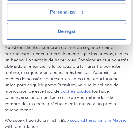
Si lo permite, también quisiéramos:
Personalizar
Recopilar información sobre su ubicación
Ventajas de comprar un coche de
geográfica que puede tener una precisión de varios
segunda mano
metros
Denegar
Identificar su dispositivo analizándolo activamente
para buscar características específicas (huellas
Nuestros clientes compran coches de segunda mano
digitales)
porque estos tienen un precio menor que los nuevos, eso es
Obtenga más información sobre cómo se procesan sus
un hecho. La ventaja de hacerlo en Canalcar es que no estás
datos personales y establezca sus preferencias en la
obligado a renunciar a la calidad o a la garantía por este
motivo, ni siquiera en coches más básicos. Además, los
sección de datos
. Puede cambiar o retirar su
coches de ocasión se presentan como una oportunidad
consentimiento en cualquier momento en la Declaración
única para adquirir gama Premium, ya que la calidad de
de cookies.
fabricación de este tipo de
coches usados
los hace
conservarse en un perfecto estado –permitiéndote la
Las cookies de este sitio web se usan para personalizar
compra de un coche prácticamente nuevo a un precio
el contenido y los anuncios, ofrecer funciones de redes
mucho menor–.
sociales y analizar el tráfico. Además, compartimos
We speak fluently english!. Buy
second hand cars in Madrid
información sobre el uso que haga del sitio web con
with confidence.
nuestros partners de redes sociales, publicidad y análisis