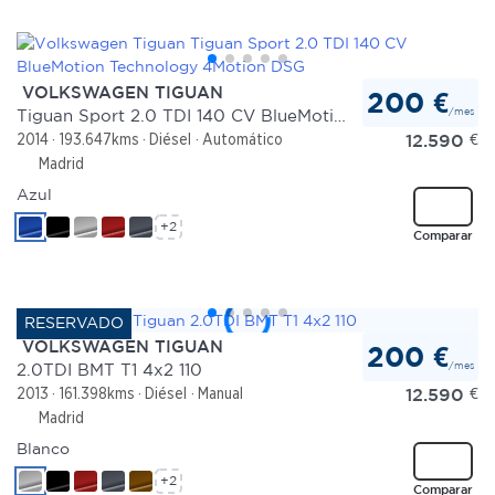
VOLKSWAGEN TIGUAN
200 €
/mes
Tiguan Sport 2.0 TDI 140 CV BlueMotion Technology 4Motion DSG
12.590
€
2014
193.647kms
Diésel
Automático
Madrid
Azul
+2
Comparar
VOLKSWAGEN TIGUAN
200 €
/mes
2.0TDI BMT T1 4x2 110
12.590
€
2013
161.398kms
Diésel
Manual
Madrid
Blanco
+2
Comparar