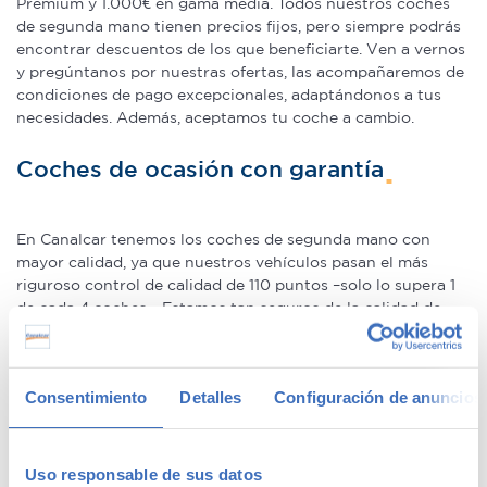
Premium y 1.000€ en gama media. Todos nuestros coches
de segunda mano tienen precios fijos, pero siempre podrás
encontrar descuentos de los que beneficiarte. Ven a vernos
y pregúntanos por nuestras ofertas, las acompañaremos de
condiciones de pago excepcionales, adaptándonos a tus
necesidades. Además, aceptamos tu coche a cambio.
Coches de ocasión con garantía
En Canalcar tenemos los coches de segunda mano con
mayor calidad, ya que nuestros vehículos pasan el más
riguroso control de calidad de 110 puntos –solo lo supera 1
de cada 4 coches–. Estamos tan seguros de la calidad de
nuestros coches de segunda mano que le ofrecemos una
Garantía 5 Estrellas muy similar a la de los coches nuevos.
Consentimiento
Detalles
Configuración de anuncios
Concesionario de ocasión multimarca
Uso responsable de sus datos
En Canalcar, el concesionario de coches de ocasión más