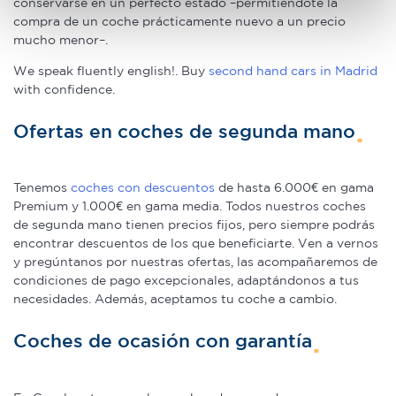
conservarse en un perfecto estado –permitiéndote la
digitales)
compra de un coche prácticamente nuevo a un precio
Obtenga más información sobre cómo se procesan sus
mucho menor–.
datos personales y establezca sus preferencias en la
We speak fluently english!. Buy
second hand cars in Madrid
sección de datos
. Puede cambiar o retirar su
with confidence.
consentimiento en cualquier momento en la Declaración
de cookies.
Ofertas en coches de segunda mano
Las cookies de este sitio web se usan para personalizar
el contenido y los anuncios, ofrecer funciones de redes
Tenemos
coches con descuentos
de hasta 6.000€ en gama
sociales y analizar el tráfico. Además, compartimos
Premium y 1.000€ en gama media. Todos nuestros coches
información sobre el uso que haga del sitio web con
de segunda mano tienen precios fijos, pero siempre podrás
nuestros partners de redes sociales, publicidad y análisis
encontrar descuentos de los que beneficiarte. Ven a vernos
y pregúntanos por nuestras ofertas, las acompañaremos de
web, quienes pueden combinarla con otra información
condiciones de pago excepcionales, adaptándonos a tus
que les haya proporcionado o que hayan recopilado a
necesidades. Además, aceptamos tu coche a cambio.
partir del uso que haya hecho de sus servicios.
Coches de ocasión con garantía