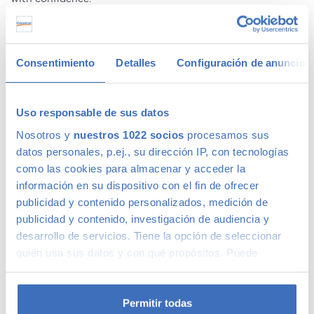
Ofertas en coches de segunda mano
Consentimiento
Detalles
Configuración de anuncios
Tenemos
coches con descuentos
de hasta 6.000€ en gama
Premium y 1.000€ en gama media. Todos nuestros coches
de segunda mano tienen precios fijos, pero siempre podrás
Uso responsable de sus datos
encontrar descuentos de los que beneficiarte. Ven a vernos
Nosotros y
nuestros 1022 socios
procesamos sus
y pregúntanos por nuestras ofertas, las acompañaremos de
condiciones de pago excepcionales, adaptándonos a tus
datos personales, p.ej., su dirección IP, con tecnologías
necesidades. Además, aceptamos tu coche a cambio.
como las cookies para almacenar y acceder la
información en su dispositivo con el fin de ofrecer
Coches de ocasión con garantía
publicidad y contenido personalizados, medición de
publicidad y contenido, investigación de audiencia y
desarrollo de servicios. Tiene la opción de seleccionar
En Canalcar tenemos los coches de segunda mano con
quién usa sus datos y con qué propósitos. Puede
mayor calidad, ya que nuestros vehículos pasan el más
cambiar o retirar su consentimiento en cualquier
riguroso control de calidad –solo lo supera 1 de cada 4
momento desde la Declaración de cookies o clicando en
coches–. Estamos tan seguros de la calidad de nuestros
el Menú de consentimiento.
coches de segunda mano que le ofrecemos una Garantía 5
Permitir todas