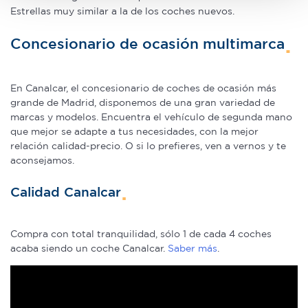
datos personales y establezca sus preferencias en la
Estrellas muy similar a la de los coches nuevos.
sección de datos
. Puede cambiar o retirar su
Concesionario de ocasión multimarca
consentimiento en cualquier momento en la Declaración
de cookies.
En Canalcar, el concesionario de coches de ocasión más
Las cookies de este sitio web se usan para personalizar
grande de Madrid, disponemos de una gran variedad de
el contenido y los anuncios, ofrecer funciones de redes
marcas y modelos. Encuentra el vehículo de segunda mano
sociales y analizar el tráfico. Además, compartimos
que mejor se adapte a tus necesidades, con la mejor
información sobre el uso que haga del sitio web con
relación calidad-precio. O si lo prefieres, ven a vernos y te
nuestros partners de redes sociales, publicidad y análisis
aconsejamos.
web, quienes pueden combinarla con otra información
Calidad Canalcar
que les haya proporcionado o que hayan recopilado a
partir del uso que haya hecho de sus servicios.
Compra con total tranquilidad, sólo 1 de cada 4 coches
acaba siendo un coche Canalcar.
Saber más
.