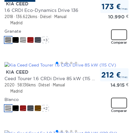
KIA CEED
173 €
/mes
1.6 CRDI Eco-Dynamics Drive 136
10.990
€
2018
136.622kms
Diésel
Manual
Madrid
Granate
+3
Comparar
KIA CEED
212 €
/mes
Ceed Tourer 1.6 CRDi Drive 85 kW (115 CV)
14.915
€
2020
58.136kms
Diésel
Manual
Madrid
Blanco
+2
Comparar