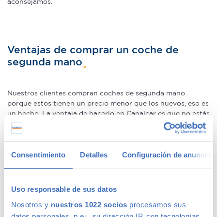
aconsejamos.
Ventajas de comprar un coche de
segunda mano
Nuestros clientes compran coches de segunda mano
porque estos tienen un precio menor que los nuevos, eso es
un hecho. La ventaja de hacerlo en Canalcar es que no estás
obligado a renunciar a la calidad o a la garantía por este
motivo, ni siquiera en coches más básicos. Además, los
coches de ocasión se presentan como una oportunidad
única para adquirir gama Premium, ya que la calidad de
Consentimiento
Detalles
Configuración de anuncios
fabricación de este tipo de
coches usados
los hace
conservarse en un perfecto estado –permitiéndote la
compra de un coche prácticamente nuevo a un precio
Uso responsable de sus datos
mucho menor–.
Nosotros y
nuestros 1022 socios
procesamos sus
We speak fluently english!. Buy
second hand cars in Madrid
datos personales, p.ej., su dirección IP, con tecnologías