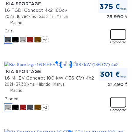
KIA SPORTAGE
375 €
/mes
1.6 TGDi Concept 4x2 160cv
26.990
€
2025
10.784kms
Gasolina
Manual
Madrid
Gris
+2
Comparar
KIA SPORTAGE
301 €
/mes
1.6 MHEV Concept 100 kW (136 CV) 4x2
21.490
€
2021
37.301kms
Híbrido
Manual
Madrid
Blanco
+2
Comparar