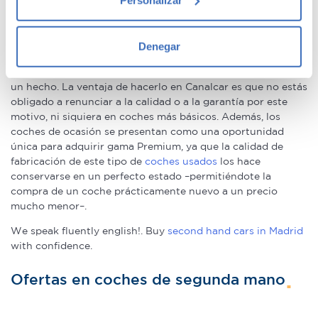
Recopilar información sobre su ubicación
segunda mano
geográfica que puede tener una precisión de varios
metros
Denegar
Nuestros clientes compran coches de segunda mano
Identificar su dispositivo analizándolo activamente
porque estos tienen un precio menor que los nuevos, eso es
para buscar características específicas (huellas
un hecho. La ventaja de hacerlo en Canalcar es que no estás
digitales)
obligado a renunciar a la calidad o a la garantía por este
Obtenga más información sobre cómo se procesan sus
motivo, ni siquiera en coches más básicos. Además, los
datos personales y establezca sus preferencias en la
coches de ocasión se presentan como una oportunidad
sección de datos
. Puede cambiar o retirar su
única para adquirir gama Premium, ya que la calidad de
fabricación de este tipo de
coches usados
los hace
consentimiento en cualquier momento en la Declaración
conservarse en un perfecto estado –permitiéndote la
de cookies.
compra de un coche prácticamente nuevo a un precio
mucho menor–.
Las cookies de este sitio web se usan para personalizar
el contenido y los anuncios, ofrecer funciones de redes
We speak fluently english!. Buy
second hand cars in Madrid
with confidence.
sociales y analizar el tráfico. Además, compartimos
información sobre el uso que haga del sitio web con
Ofertas en coches de segunda mano
nuestros partners de redes sociales, publicidad y análisis
web, quienes pueden combinarla con otra información
que les haya proporcionado o que hayan recopilado a