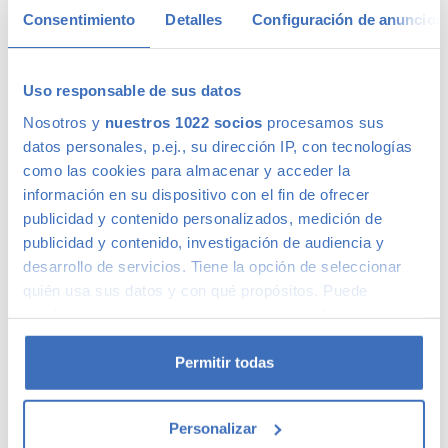
Consentimiento
Detalles
Configuración de anuncios
riguroso control de calidad de 110 puntos –solo lo supera 1
de cada 4 coches–. Estamos tan seguros de la calidad de
nuestros coches de segunda mano que le ofrecemos una
Garantía 5 Estrellas muy similar a la de los coches nuevos.
Uso responsable de sus datos
Nosotros y
nuestros 1022 socios
procesamos sus
Concesionario de ocasión multimarca
datos personales, p.ej., su dirección IP, con tecnologías
como las cookies para almacenar y acceder la
información en su dispositivo con el fin de ofrecer
En Canalcar, el concesionario de coches de ocasión más
grande de Madrid, disponemos de una gran variedad de
publicidad y contenido personalizados, medición de
marcas y modelos. Encuentra el vehículo de segunda mano
publicidad y contenido, investigación de audiencia y
que mejor se adapte a tus necesidades, con la mejor
desarrollo de servicios. Tiene la opción de seleccionar
relación calidad-precio. O si lo prefieres, ven a vernos y te
quién usa sus datos y con qué propósitos. Puede
aconsejamos.
cambiar o retirar su consentimiento en cualquier
momento desde la Declaración de cookies o clicando en
el Menú de consentimiento.
Permitir todas
Ventajas de comprar un coche de
Si lo permite, también quisiéramos:
segunda mano
Personalizar
Recopilar información sobre su ubicación