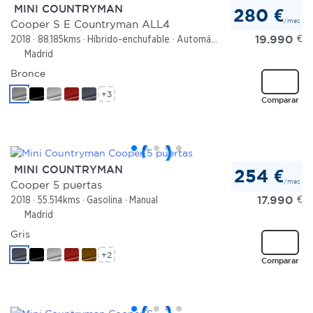
MINI COUNTRYMAN
280 €
/mes
Cooper S E Countryman ALL4
19.990
€
2018
88.185kms
Híbrido-enchufable
Automático
Madrid
Bronce
+3
Comparar
MINI COUNTRYMAN
254 €
/mes
Cooper 5 puertas
17.990
€
2018
55.514kms
Gasolina
Manual
Madrid
Gris
+2
Comparar