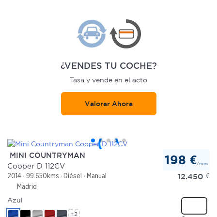
¿VENDES TU COCHE?
Tasa y vende en el acto
Valorar Ahora
MINI COUNTRYMAN
198 €
/mes
Cooper D 112CV
12.450
€
2014
99.650kms
Diésel
Manual
Madrid
Azul
+2