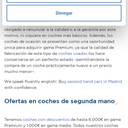
geográfica que puede tener una precisión de varios
metros
Nuestros clientes compran coches de segunda mano
Denegar
porque estos tienen un precio menor que los nuevos, eso es
Identificar su dispositivo analizándolo activamente
un hecho. La ventaja de hacerlo en Canalcar es que no estás
para buscar características específicas (huellas
obligado a renunciar a la calidad o a la garantía por este
digitales)
motivo, ni siquiera en coches más básicos. Además, los
Obtenga más información sobre cómo se procesan sus
coches de ocasión se presentan como una oportunidad
datos personales y establezca sus preferencias en la
única para adquirir gama Premium, ya que la calidad de
sección de datos
. Puede cambiar o retirar su
fabricación de este tipo de
coches usados
los hace
conservarse en un perfecto estado –permitiéndote la
consentimiento en cualquier momento en la Declaración
compra de un coche prácticamente nuevo a un precio
de cookies.
mucho menor–.
Las cookies de este sitio web se usan para personalizar
We speak fluently english!. Buy
second hand cars in Madrid
el contenido y los anuncios, ofrecer funciones de redes
with confidence.
sociales y analizar el tráfico. Además, compartimos
Ofertas en coches de segunda mano
información sobre el uso que haga del sitio web con
nuestros partners de redes sociales, publicidad y análisis
web, quienes pueden combinarla con otra información
Tenemos
coches con descuentos
de hasta 6.000€ en gama
que les haya proporcionado o que hayan recopilado a
Premium y 1.000€ en gama media. Todos nuestros coches