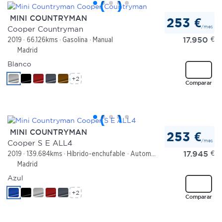
MINI COUNTRYMAN
253 €
/mes
Cooper Countryman
17.950
€
2019
66.126kms
Gasolina
Manual
Madrid
Blanco
+2
Comparar
MINI COUNTRYMAN
253 €
/mes
Cooper S E ALL4
17.945
€
2019
139.684kms
Híbrido-enchufable
Automático
Madrid
Azul
+2
Comparar